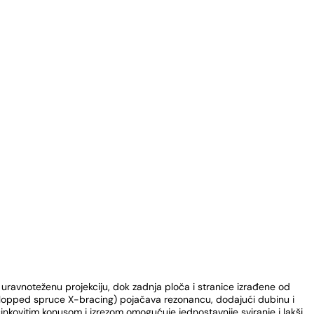
ravnoteženu projekciju, dok zadnja ploča i stranice izrađene od
alopped spruce X-bracing) pojačava rezonancu, dodajući dubinu i
učinkovitim konusom i izrezom omogućuje jednostavnije sviranje i lakši