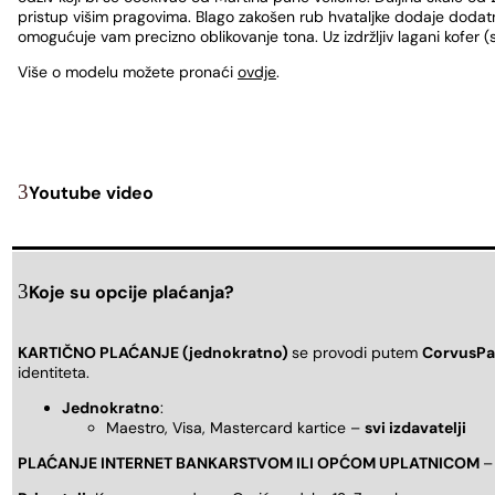
pristup višim pragovima. Blago zakošen rub hvataljke dodaje dodatn
omogućuje vam precizno oblikovanje tona. Uz izdržljiv lagani kofer (
Više o modelu možete pronaći
ovdje
.
Youtube video
Koje su opcije plaćanja?
KARTIČNO PLAĆANJE (jednokratno)
se provodi putem
CorvusPa
identiteta.
Jednokratno
:
Maestro, Visa, Mastercard kartice –
svi izdavatelji
PLAĆANJE INTERNET BANKARSTVOM ILI OPĆOM UPLATNICOM
–