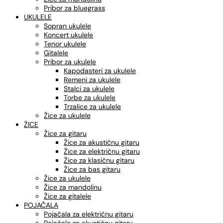
Pribor za bluegrass
UKULELE
Sopran ukulele
Koncert ukulele
Tenor ukulele
Gitalele
Pribor za ukulele
Kapodasteri za ukulele
Remeni za ukulele
Stalci za ukulele
Torbe za ukulele
Trzalice za ukulele
Žice za ukulele
ŽICE
Žice za gitaru
Žice za akustičnu gitaru
Žice za električnu gitaru
Žice za klasičnu gitaru
Žice za bas gitaru
Žice za ukulele
Žice za mandolinu
Žice za gitalele
POJAČALA
Pojačala za električnu gitaru