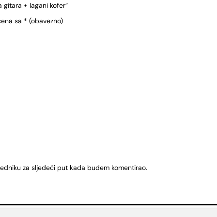
 gitara + lagani kofer”
čena sa
* (obavezno)
ledniku za sljedeći put kada budem komentirao.