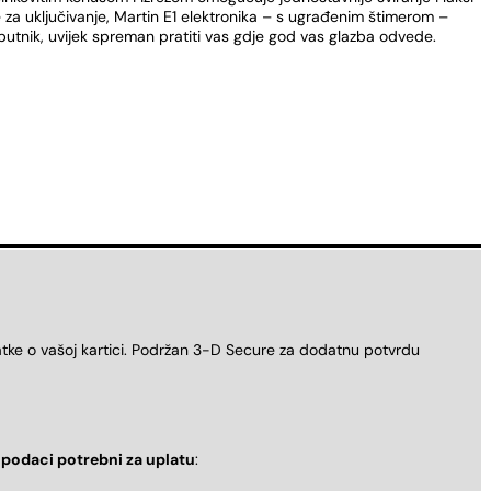
 za uključivanje, Martin E1 elektronika – s ugrađenim štimerom –
uputnik, uvijek spreman pratiti vas gdje god vas glazba odvede.
atke o vašoj kartici. Podržan 3-D Secure za dodatnu potvrdu
i
podaci potrebni za uplatu
: