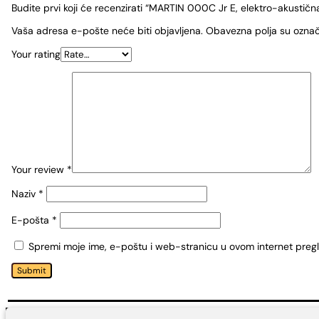
Budite prvi koji će recenzirati “MARTIN 000C Jr E, elektro-akustična
Vaša adresa e-pošte neće biti objavljena.
Obavezna polja su ozna
Your rating
Your review
*
Naziv
*
E-pošta
*
Spremi moje ime, e-poštu i web-stranicu u ovom internet preg
Submit