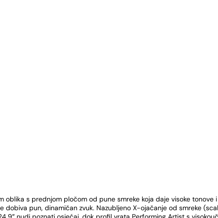
m oblika s prednjom pločom od pune smreke koja daje visoke tonove i u
 se dobiva pun, dinamičan zvuk. Nazubljeno X-ojačanje od smreke (sc
24,9″ nudi poznati osjećaj, dok profil vrata Performing Artist s visoko