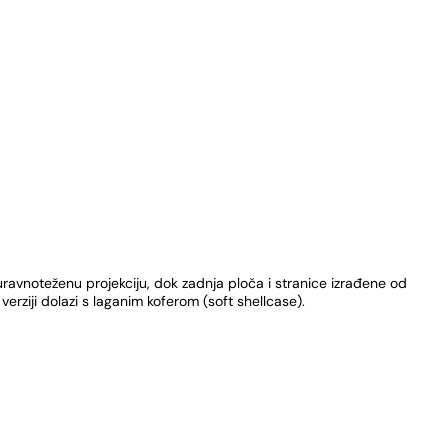
avnoteženu projekciju, dok zadnja ploča i stranice izrađene od
rziji dolazi s laganim koferom (soft shellcase).