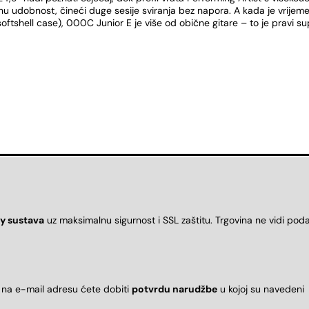
u udobnost, čineći duge sesije sviranja bez napora. A kada je vrijeme
softshell case), 000C Junior E je više od obične gitare – to je pravi s
y sustava
uz maksimalnu sigurnost i SSL zaštitu. Trgovina ne vidi pod
 na e-mail adresu ćete dobiti
potvrdu narudžbe
u kojoj su naveden