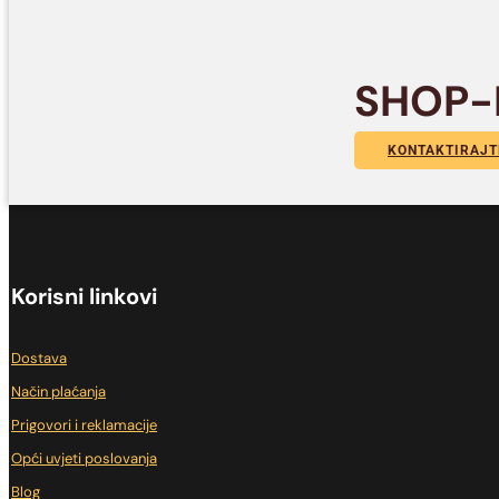
SHOP-
KONTAKTIRAJT
Korisni linkovi
Dostava
Način plaćanja
Prigovori i reklamacije
Opći uvjeti poslovanja
Blog