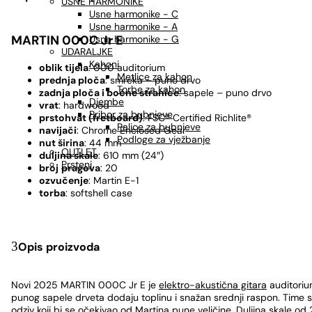
USNE HARMONIKE
Usne harmonike - C
Usne harmonike - A
MARTIN 000C Jr E
Usne harmonike - G
UDARALJKE
Kahoni
oblik tijela
: 000 auditorium
Metlice za kahon
prednja ploča
: smreka – puno drvo
Torbe za kahon
zadnja ploča i bočne stranice
: sapele – puno drvo
Djembe
vrat
: hardwood
Pribor za bubnjeve
prstohvat (fretboard)
: FSC® Certified Richlite®
Palice za bubnjeve
navijači
: Chrome Enclosed Gear
Podloge za vježbanje
nut širina
: 44 mm
OUTLET
duljina skale
: 610 mm (24″)
Prsteni
broj
pragova
: 20
ozvučenje
: Martin E-1
torba
: softshell case
Opis proizvoda
Novi 2025 MARTIN 000C Jr E je
elektro-akustična gitara
auditoriu
punog sapele drveta dodaju toplinu i snažan srednji raspon. Time
odziv koji bi se očekivao od Martina pune veličine. Duljina skale od 