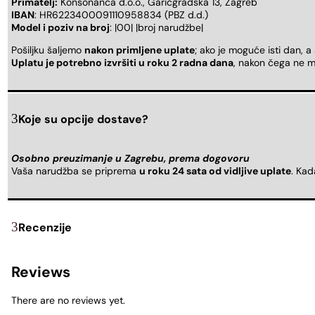
Primatelj:
Konsonanca d.o.o., Garićgradska 13, Zagreb
IBAN
: HR6223400091110958834 (PBZ d.d.)
Model i poziv na broj
: |00| |broj narudžbe|
Pošiljku šaljemo
nakon primljene uplate
; ako je moguće isti dan, a
Uplatu je potrebno izvršiti u roku 2 radna dana
, nakon čega ne m
Koje su opcije dostave?
Osobno preuzimanje u Zagrebu, prema dogovoru
Vaša narudžba se priprema
u roku 24 sata od vidljive uplate
. Ka
Recenzije
Reviews
There are no reviews yet.