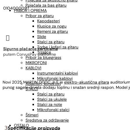
Pojačala za akustičnu gitaru
Pojačala za bas gitaru
0104000097
PRIBOR I OPREMA
Pribor za gitaru
Kapodasteri
Klupice za nogu
Remeni za gitaru
Slide

Stalci za gitaru
Torbe i koferi za gitaru
Sigurno plaćanje karticama
Trzalice
putem CorvusPay platforme
Pribor za bluegrass
MIKROFONI
KABLOVI
Instrumentalni kablovi
Mikrofonski kablovi
Novi 2025 MARTIN 000C Jr E je
elektro-akustična gitara
auditorium
Adapteri, konektori
punog sapele drveta dodaju toplinu i snažan srednji raspon. Model je
STALCI
Stalci za gitaru
Stalci za ukulele
Stalci za note
Mikrofonski stalci
Štimeri
Sredstva za održavanje
OSTALO
Specifikacije proizvoda