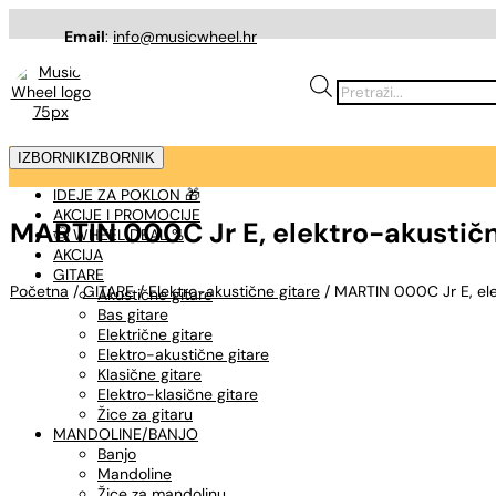
Email
:
info@musicwheel.hr
Products
search
IZBORNIK
IZBORNIK
IDEJE ZA POKLON 🎁
AKCIJE I PROMOCIJE
MARTIN 000C Jr E, elektro-akustična
🤠 WHEEL DEAL %
AKCIJA
GITARE
Početna
/
GITARE
/
Elektro-akustične gitare
/ MARTIN 000C Jr E, elek
Akustične gitare
Bas gitare
Električne gitare
Elektro-akustične gitare
Klasične gitare
Elektro-klasične gitare
Žice za gitaru
MANDOLINE/BANJO
Banjo
Mandoline
Žice za mandolinu