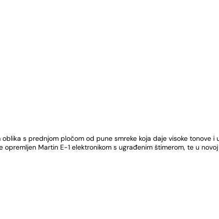
 oblika s prednjom pločom od pune smreke koja daje visoke tonove i ur
 opremljen Martin E-1 elektronikom s ugrađenim štimerom, te u novoj ve