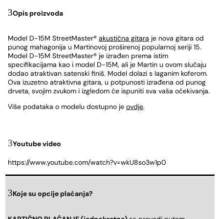
Opis proizvoda
Model D-15M StreetMaster®
akustična gitara
je nova gitara od
punog mahagonija u Martinovoj proširenoj popularnoj seriji 15.
Model D-15M StreetMaster® je izrađen prema istim
specifikacijama kao i model D-15M, ali je Martin u ovom slučaju
dodao atraktivan satenski finiš. Model dolazi s laganim koferom.
Ova izuzetno atraktivna gitara, u potpunosti izrađena od punog
drveta, svojim zvukom i izgledom će ispuniti sva vaša očekivanja.
Više podataka o modelu dostupno je
ovdje
.
Youtube video
https://www.youtube.com/watch?v=wkU8so3w1p0
Koje su opcije plaćanja?
KARTIČNO PLAĆANJE (jednokratno)
se provodi putem