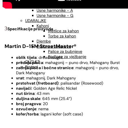
USNE HARMONIKE
Usne harmonike - C
Usne harmonike - A
Usne harmonike - G
UDARALJKE
Kahoni
Specifikacije proizvoda
Metlice za kahon
Torbe za kahon
Djembe
Martin D-15M StreetMaster®
Pribor za bubnjeve
Palice za bubnjeve
Podloge za vježbanje
oblik
tijela
: dreadnought
OUTLET
prednja ploča
: mahagonij – puno drvo, Mahogany Burst
Prsteni
zadnja ploča i bočne stranice
: mahagonij – puno drvo,
Dark Mahogany
vrat
: mahagonij, Dark Mahogany
prstohvat (fretboard)
: palisandar (Rosewood)
navijači
: Golden Age Relic Nickel
nut širina
: 43 mm
duljina skale
: 645 mm (25.4″)
broj pragova
: 20
ozvučenje
: nema
kofer/torba
: lagani kofer (soft case)