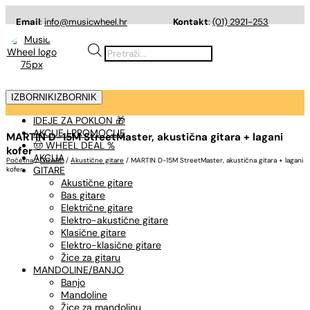
Email
:
info@musicwheel.hr
Kontakt
:
(01) 2921-253
Products
search
IZBORNIK
IZBORNIK
IDEJE ZA POKLON 🎁
AKCIJE I PROMOCIJE
MARTIN D-15M StreetMaster, akustična gitara + lagani
🤠 WHEEL DEAL %
kofer
AKCIJA
Početna
/
GITARE
/
Akustične gitare
/ MARTIN D-15M StreetMaster, akustična gitara + lagani
GITARE
kofer
Akustične gitare
Bas gitare
Električne gitare
Elektro-akustične gitare
Klasične gitare
Elektro-klasične gitare
Žice za gitaru
MANDOLINE/BANJO
Banjo
Mandoline
Žice za mandolinu