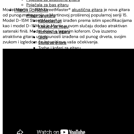
Pojačala za bas gitaru
Model Martin D-15M StreetMaster®
akustična gitara
je nova gitara
PRIBOR I OPREMA
od punog mahagonija u Martinovoj proširenoj popularnoj seriji 15.
Pribor za gitaru
Model D-15M StreetMaster® je izrađen prema istim specifikacijama
Kapodasteri
kao i model D-15M, ali je Martin u ovom slučaju dodao atraktivan
Klupice za nogu
satenski finiš. Model dolazi s laganim koferom. Ova izuzetno
Remeni za gitaru
atraktivna gitara, u potpunosti izrađena od punog drveta, svojim
Slide
zvukom i izgledom će ispuniti sva vaša očekivanja.
Stalci za gitaru
Torbe i koferi za gitaru
Trzalice
Pribor za bluegrass
MIKROFONI
KABLOVI
Instrumentalni kablovi
Mikrofonski kablovi
Adapteri, konektori
STALCI
Stalci za gitaru
Stalci za ukulele
Stalci za note
Mikrofonski stalci
Štimeri
Sredstva za održavanje
OSTALO