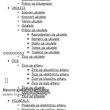
Pribor za bluegrass
UKULELE
Sopran ukulele
Koncert ukulele
Tenor ukulele
Gitalele
Pribor za ukulele
Kapodasteri za ukulele
Remeni za ukulele
Stalci za ukulele
Torbe za ukulele
Trzalice za ukulele
0101000053
Žice za ukulele
ŽICE
Žice za gitaru
Žice za akustičnu gitaru
Žice za električnu gitaru
Žice za klasičnu gitaru

Žice za bas gitaru
Žice za ukulele
Sigurno plaćanje karticama
Žice za mandolinu
putem CorvusPay platforme
Žice za gitalele
POJAČALA
Pojačala za električnu gitaru
Pojačala za akustičnu gitaru