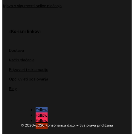
Izjava o sigurnosti online plaćanja
Korisni linkovi
Dostava
Način plaćanja
Prigovori i reklamacije
Opći uvjeti poslovanja
Blog
Follow
Follow
Follow
© 2020-2026 Konsonanca d.o.o. – Sva prava pridržana
Follow