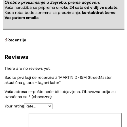
Osobno preuzimanje u Zagrebu, prema dogovoru
Vaša narudžba se priprema
u roku 24 sata od vidljive uplate
.
Kada roba bude spremna za preuzimanje,
kontaktirat ćemo
Vas putem emaila
.
Recenzije
Reviews
There are no reviews yet.
Budite prvi koji će recenzirati “MARTIN D-15M StreetMaster,
akustična gitara + lagani kofer”
Vaša adresa e-pošte neće biti objavljena.
Obavezna polja su
označena sa
* (obavezno)
Your rating