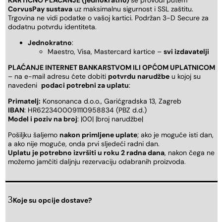
CorvusPay sustava
uz maksimalnu sigurnost i SSL zaštitu.
Trgovina ne vidi podatke o vašoj kartici. Podržan 3-D Secure za
dodatnu potvrdu identiteta.
Jednokratno
:
Maestro, Visa, Mastercard kartice –
svi izdavatelji
PLAĆANJE INTERNET BANKARSTVOM ILI OPĆOM UPLATNICOM
– na e-mail adresu ćete dobiti
potvrdu narudžbe
u kojoj su
navedeni
podaci potrebni za uplatu
:
Primatelj:
Konsonanca d.o.o., Garićgradska 13, Zagreb
IBAN
: HR6223400091110958834 (PBZ d.d.)
Model i poziv na broj
: |00| |broj narudžbe|
Pošiljku šaljemo
nakon primljene uplate
; ako je moguće isti dan,
a ako nije moguće, onda prvi sljedeći radni dan.
Uplatu je potrebno izvršiti u roku 2 radna dana
, nakon čega ne
možemo jamčiti daljnju rezervaciju odabranih proizvoda.
Koje su opcije dostave?