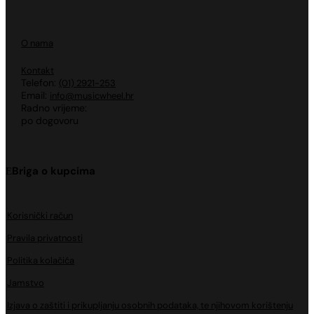
O nama
Kontakt
Telefon:
(01) 2921-253
Email:
info@musicwheel.hr
Radno vrijeme:
po dogovoru
Briga o kupcima
Korisnički račun
Pravila privatnosti
Politika kolačića
Jamstvo
Izjava o zaštiti i prikupljanju osobnih podataka, te njihovom korištenju