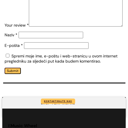
Your review
*
Naziv
*
E-pošta
*
Spremi moje ime, e-poštu i web-stranicu u ovom internet
pregledniku za sljedeći put kada budem komentirao.
Submit
KONTAKTIRAJTE NAS
SHOP-PLAY-INSPIRE
Music Wheel