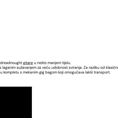
ke dreadnought
gitare
u nešto manjem tijelu.
 s laganim sužavanjem za veću udobnost sviranja. Za razliku od klasič
 i u kompletu s mekanim gig bagom koji omogućava lakši transport.