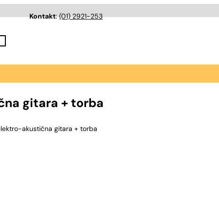
Kontakt
:
(01) 2921-253
na gitara + torba
ektro-akustična gitara + torba