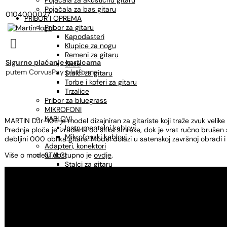
Pojačala za akustičnu gitaru
Pojačala za bas gitaru
0104000027
PRIBOR I OPREMA
Pribor za gitaru
Kapodasteri

Klupice za nogu
Remeni za gitaru
Sigurno plaćanje karticama
Slide
putem CorvusPay platforme
Stalci za gitaru
Torbe i koferi za gitaru
Trzalice
Pribor za bluegrass
MIKROFONI
KABLOVI
MARTIN DJr-10E je model dizajniran za gitariste koji traže zvuk veli
Instrumentalni kablovi
Prednja ploča je izrađena od sitka smreke, dok je vrat ručno brušen
Mikrofonski kablovi
debljini 000 oblika gitare. Model dolazi u satenskoj završnoj obradi
Adapteri, konektori
Više o modelu dostupno je
STALCI
ovdje
.
Stalci za gitaru
Stalci za ukulele
Stalci za note
Mikrofonski stalci
Štimeri
Sredstva za održavanje
OSTALO