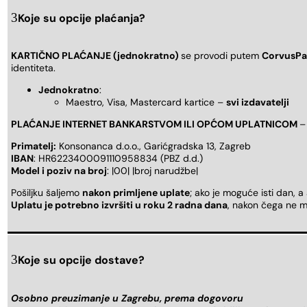
Koje su opcije plaćanja?
KARTIČNO PLAĆANJE (jednokratno)
se provodi putem
CorvusPa
identiteta.
Jednokratno
:
Maestro, Visa, Mastercard kartice –
svi izdavatelji
PLAĆANJE INTERNET BANKARSTVOM ILI OPĆOM UPLATNICOM
–
Primatelj:
Konsonanca d.o.o., Garićgradska 13, Zagreb
IBAN
: HR6223400091110958834 (PBZ d.d.)
Model i poziv na broj
: |00| |broj narudžbe|
Pošiljku šaljemo
nakon primljene uplate
; ako je moguće isti dan, a
Uplatu je potrebno izvršiti u roku 2 radna dana
, nakon čega ne m
Koje su opcije dostave?
Osobno preuzimanje u Zagrebu, prema dogovoru