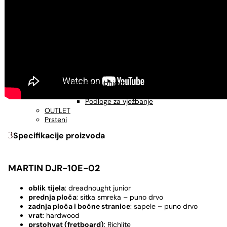
USNE HARMONIKE
Usne harmonike - C
Usne harmonike - A
Usne harmonike - G
UDARALJKE
Kahoni
Metlice za kahon
Torbe za kahon
Djembe
Pribor za bubnjeve
Palice za bubnjeve
Podloge za vježbanje
OUTLET
Prsteni
Specifikacije proizvoda
MARTIN DJR-10E-02
oblik
tijela
: dreadnought junior
prednja ploča
: sitka smreka – puno drvo
zadnja ploča i bočne stranice
: sapele – puno drvo
vrat
: hardwood
prstohvat (fretboard)
: Richlite