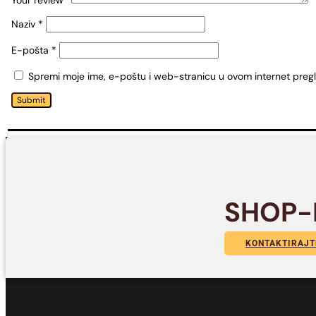
Your review
*
Naziv
*
E-pošta
*
Spremi moje ime, e-poštu i web-stranicu u ovom internet preg
Submit
SHOP-
KONTAKTIRAJT