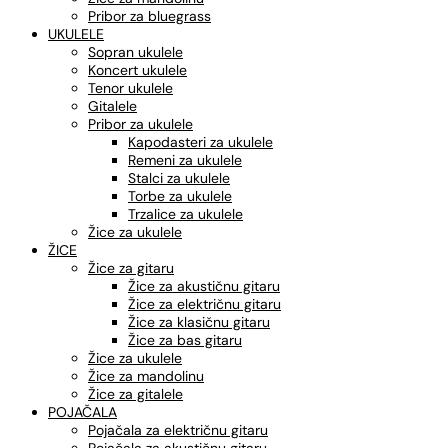
Pribor za bluegrass
UKULELE
Sopran ukulele
Koncert ukulele
Tenor ukulele
Gitalele
Pribor za ukulele
Kapodasteri za ukulele
Remeni za ukulele
Stalci za ukulele
Torbe za ukulele
Trzalice za ukulele
Žice za ukulele
ŽICE
Žice za gitaru
Žice za akustičnu gitaru
Žice za električnu gitaru
Žice za klasičnu gitaru
Žice za bas gitaru
Žice za ukulele
Žice za mandolinu
Žice za gitalele
POJAČALA
Pojačala za električnu gitaru