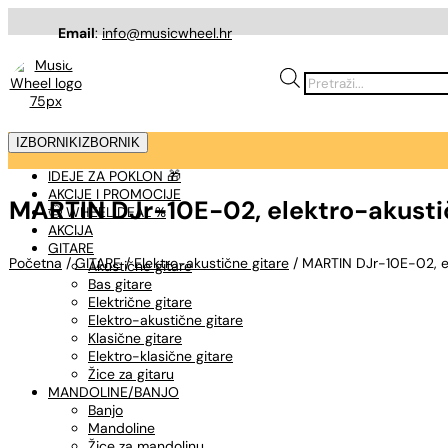
Email
:
info@musicwheel.hr
Products
search
IZBORNIK
IZBORNIK
IDEJE ZA POKLON 🎁
AKCIJE I PROMOCIJE
MARTIN DJr-10E-02, elektro-akustič
🤠 WHEEL DEAL %
AKCIJA
GITARE
Početna
/
GITARE
/
Elektro-akustične gitare
/ MARTIN DJr-10E-02, el
Akustične gitare
Bas gitare
Električne gitare
Elektro-akustične gitare
Klasične gitare
Elektro-klasične gitare
Žice za gitaru
MANDOLINE/BANJO
Banjo
Mandoline
Žice za mandolinu