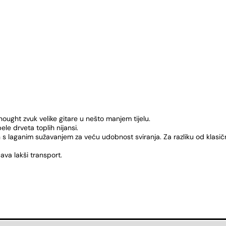
nought zvuk velike gitare u nešto manjem tijelu.
le drveta toplih nijansi.
n s laganim sužavanjem za veću udobnost sviranja. Za razliku od klasi
va lakši transport.