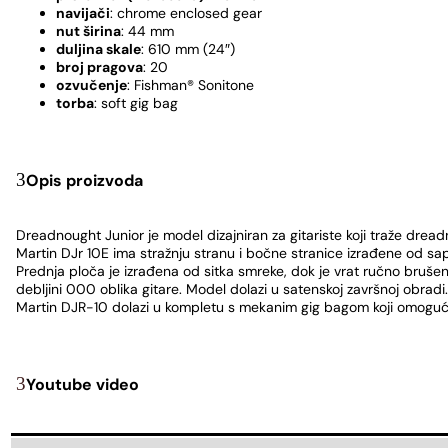
navijači
: chrome enclosed gear
nut širina
: 44 mm
duljina skale
: 610 mm (24″)
broj pragova
: 20
ozvučenje
: Fishman® Sonitone
torba
: soft gig bag
Opis proizvoda
Dreadnought Junior je model dizajniran za gitariste koji traže dread
Martin DJr 10E ima stražnju stranu i bočne stranice izrađene od sape
Prednja ploča je izrađena od sitka smreke, dok je vrat ručno bruše
debljini 000 oblika gitare. Model dolazi u satenskoj završnoj obradi.
Martin DJR-10 dolazi u kompletu s mekanim gig bagom koji omoguća
Youtube video