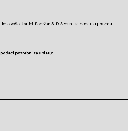
atke o vašoj kartici. Podržan 3-D Secure za dodatnu potvrdu
i
podaci potrebni za uplatu
: