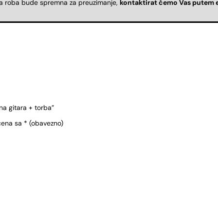
da roba bude spremna za preuzimanje,
kontaktirat ćemo Vas putem 
na gitara + torba”
čena sa
* (obavezno)