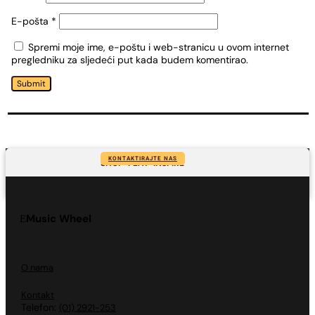
E-pošta
*
Spremi moje ime, e-poštu i web-stranicu u ovom internet
pregledniku za sljedeći put kada budem komentirao.
Submit
KONTAKTIRAJTE NAS
SHOP-PLAY-INSPIRE
Music Wheel
O nama
Kontakt
Telefon:
(01) 2921-253