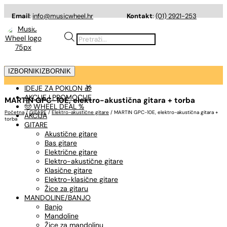
Email
:
info@musicwheel.hr
Kontakt
:
(01) 2921-253
Products
search
IZBORNIK
IZBORNIK
IDEJE ZA POKLON 🎁
AKCIJE I PROMOCIJE
MARTIN GPC-10E, elektro-akustična gitara + torba
🤠 WHEEL DEAL %
Početna
/
GITARE
/
Elektro-akustične gitare
/ MARTIN GPC-10E, elektro-akustična gitara +
AKCIJA
torba
GITARE
Akustične gitare
Bas gitare
Električne gitare
Elektro-akustične gitare
Klasične gitare
Elektro-klasične gitare
Žice za gitaru
MANDOLINE/BANJO
Banjo
Mandoline
Žice za mandolinu