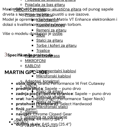
Pojačala za bas gitaru
Martin GPC-10E je
elektro-akustična gitara
od punog sapele
PRIBOR I OPREMA
drveta s kojom se možete upustiti u sve izazove.
Pribor za gitaru
Model je opremljen Fishman® Matrix VT Enhance elektronikom i
Kapodasteri
dolazi s kvalitetnom podstavljenom torbom.
Klupice za nogu
Remeni za gitaru
Više o modelu dostupno je
ovdje
.
Slide
Stalci za gitaru
Torbe i koferi za gitaru
Trzalice
Specifikacije proizvoda
Pribor za bluegrass
MIKROFONI
KABLOVI
Instrumentalni kablovi
MARTIN GPC-10E:
Mikrofonski kablovi
Adapteri, konektori
oblik tijela
: Grand Performance 14 Fret Cutaway
STALCI
prednja ploča
: Sapele – puno drvo
Stalci za gitaru
zadnja ploča i bočne stranice
: Sapele – puno drvo
Stalci za ukulele
vrat
: hardwood (High-Performance Taper Neck)
Stalci za note
prstohvat (fretboard)
: Select Hardwood
Mikrofonski stalci
finiš
: saten
Štimeri
navijači
: Chrome Closed Gear
Sredstva za održavanje
nut širina
: 44 mm (1 3/4”)
OSTALO
duljina skale
: 645 mm (25.4″)