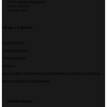
Email:
info@musicwheel.hr
Radno vrijeme:
po dogovoru
Briga o kupcima
Korisnički račun
Pravila privatnosti
Politika kolačića
Jamstvo
Izjava o zaštiti i prikupljanju osobnih podataka, te njihovom korištenju
Izjava o sigurnosti online plaćanja
Korisni linkovi