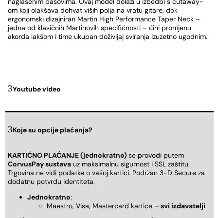
naglašenim basovima. Ovaj model dolazi u izbedbi s cutaway-
om koji olakšava dohvat viših polja na vratu gitare, dok
ergonomski dizajniran Martin High Performance Taper Neck –
jedna od klasičnih Martinovih specifičnosti – čini promjenu
akorda lakšom i time ukupan doživljaj sviranja izuzetno ugodnim.
Youtube video
Koje su opcije plaćanja?
KARTIČNO PLAĆANJE (jednokratno)
se provodi putem
CorvusPay sustava
uz maksimalnu sigurnost i SSL zaštitu.
Trgovina ne vidi podatke o vašoj kartici. Podržan 3-D Secure za
dodatnu potvrdu identiteta.
Jednokratno
:
Maestro, Visa, Mastercard kartice –
svi izdavatelji