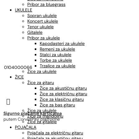
Pribor za bluegrass
UKULELE
Sopran ukulele
Koncert ukulele
Tenor ukulele
Gitalele
Pribor za ukulele
Kapodasteri za ukulele
Remeni za ukulele
Stalci za ukulele
Torbe za ukulele
Trzalice za ukulele
0104000066
Žice za ukulele
ŽICE
Žice za gitaru
Žice za akustičnu gitaru
Žice za električnu gitaru
Žice za klasičnu gitaru

Žice za bas gitaru
Žice za ukulele
Sigurno plaćanje karticama
Žice za mandolinu
putem CorvusPay platforme
Žice za gitalele
POJAČALA
Pojačala za električnu gitaru
Pojačala za akustičnu gitaru