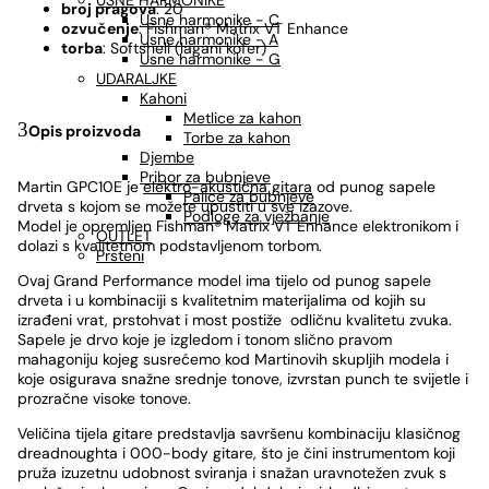
USNE HARMONIKE
broj pragova
: 20
Usne harmonike - C
ozvučenje
: Fishman® Matrix VT Enhance
Usne harmonike - A
torba
: Softshell (lagani kofer)
Usne harmonike - G
UDARALJKE
Kahoni
Metlice za kahon
Opis proizvoda
Torbe za kahon
Djembe
Pribor za bubnjeve
Martin GPC10E je
elektro-akustična gitara
od punog sapele
Palice za bubnjeve
drveta s kojom se možete upustiti u sve izazove.
Podloge za vježbanje
Model je opremljen Fishman® Matrix VT Enhance elektronikom i
OUTLET
dolazi s kvalitetnom podstavljenom torbom.
Prsteni
Ovaj Grand Performance model ima tijelo od punog sapele
drveta i u kombinaciji s kvalitetnim materijalima od kojih su
izrađeni vrat, prstohvat i most postiže odličnu kvalitetu zvuka.
Sapele je drvo koje je izgledom i tonom slično pravom
mahagoniju kojeg susrećemo kod Martinovih skupljih modela i
koje osigurava snažne srednje tonove, izvrstan punch te svijetle i
prozračne visoke tonove.
Veličina tijela gitare predstavlja savršenu kombinaciju klasičnog
dreadnoughta i 000-body gitare, što je čini instrumentom koji
pruža izuzetnu udobnost sviranja i snažan uravnotežen zvuk s