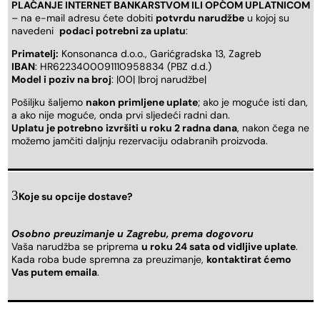
PLAĆANJE INTERNET BANKARSTVOM ILI OPĆOM UPLATNICOM
– na e-mail adresu ćete dobiti
potvrdu narudžbe
u kojoj su
navedeni
podaci potrebni za uplatu
:
Primatelj:
Konsonanca d.o.o., Garićgradska 13, Zagreb
IBAN
: HR6223400091110958834 (PBZ d.d.)
Model i poziv na broj
: |00| |broj narudžbe|
Pošiljku šaljemo
nakon primljene uplate
; ako je moguće isti dan,
a ako nije moguće, onda prvi sljedeći radni dan.
Uplatu je potrebno izvršiti u roku 2 radna dana
, nakon čega ne
možemo jamčiti daljnju rezervaciju odabranih proizvoda.
Koje su opcije dostave?
Osobno preuzimanje u Zagrebu, prema dogovoru
Vaša narudžba se priprema
u roku 24 sata od vidljive uplate
.
Kada roba bude spremna za preuzimanje,
kontaktirat ćemo
Vas putem emaila
.