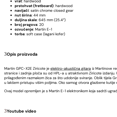
vrat
: hardwood
prstohvat (fretboard)
: hardwood
navijači
: satin chrome closed gear
nut širina
: 44 mm
duljina skale
: 645 mm (25.4″)
broj pragova
: 20
ozvučenje
: Martin E-1
torba
: soft case (lagani kofer)
Opis proizvoda
Martin GPC-X2E Ziricote je
elektro-akustična gitara
iz Martinove re
stranice i zadnja ploča su od HPL-a u atraktivnom Ziricote izdanju
prilagođenim razmakom žica za što udobnije sviranje. Oblik tijela 
u lakšem pristupu višim poljima. Oko samog otvora glazbene kutije
Ovaj model opremljen je s Martin E-1 elektronikom koja sadrži ugrađen
Youtube video