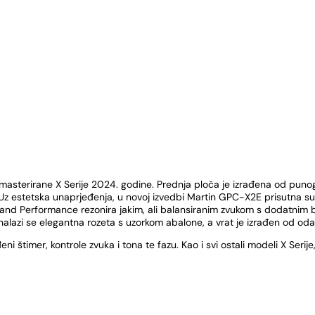
masterirane X Serije 2024. godine. Prednja ploča je izrađena od pun
. Uz estetska unaprjeđenja, u novoj izvedbi Martin GPC-X2E prisutna s
Grand Performance rezonira jakim, ali balansiranim zvukom s dodatnim
 nalazi se elegantna rozeta s uzorkom abalone, a vrat je izrađen od 
i štimer, kontrole zvuka i tona te fazu. Kao i svi ostali modeli X Serij