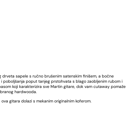
og drveta sapele s ručno brušenim satenskim finišem, a bočne
u i poboljšanja poput tanjeg prstohvata s blago zaobljenim rubom i
 basom koji karakterizira sve Martin gitare, dok vam cutaway pomaže
odabranog hardwooda.
e, ova gitara dolazi s mekanim originalnim koferom.