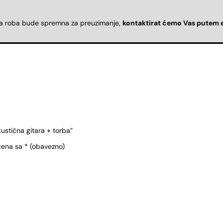
da roba bude spremna za preuzimanje,
kontaktirat ćemo Vas putem 
ustična gitara + torba”
čena sa
* (obavezno)