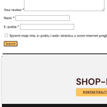
Your review
*
Naziv
*
E-pošta
*
Spremi moje ime, e-poštu i web-stranicu u ovom internet preg
Submit
SHOP-
KONTAKTIRAJT