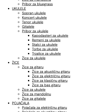
Pribor za bluegrass
UKULELE
Sopran ukulele
Koncert ukulele
Tenor ukulele
Gitalele
Pribor za ukulele
Kapodasteri za ukulele
Remeni za ukulele
Stalci za ukulele
Torbe za ukulele
Trzalice za ukulele
Žice za ukulele
ŽICE
Žice za gitaru
Žice za akustičnu gitaru
Žice za električnu gitaru
Žice za klasičnu gitaru
Žice za bas gitaru
Žice za ukulele
Žice za mandolinu
Žice za gitalele
POJAČALA
Pojačala za električnu gitaru