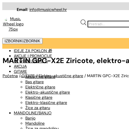
Email
:
info@musicwheel.hr
Products
search
IZBORNIK
IZBORNIK
IDEJE ZA POKLON 🎁
AKCIJE I PROMOCIJE
MARTIN GPC-X2E Ziricote, elektro-a
🤠 WHEEL DEAL %
AKCIJA
GITARE
Početna
/
GITARE
/
Elektro-akustične gitare
/ MARTIN GPC-X2E Zirico
Akustične gitare
Bas gitare
Električne gitare
Elektro-akustične gitare
Klasične gitare
Elektro-klasične gitare
Žice za gitaru
MANDOLINE/BANJO
Banjo
Mandoline
Žice za mandolinu