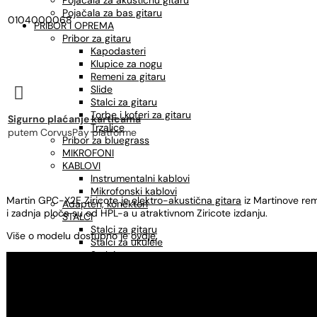
Pojačala za akustičnu gitaru
Pojačala za bas gitaru
0104000068
PRIBOR I OPREMA
Pribor za gitaru
Kapodasteri
Klupice za nogu
Remeni za gitaru
Slide

Stalci za gitaru
Torbe i koferi za gitaru
Sigurno plaćanje karticama
Trzalice
putem CorvusPay platforme
Pribor za bluegrass
MIKROFONI
KABLOVI
Instrumentalni kablovi
Mikrofonski kablovi
Martin GPC-X2E Ziricote je
elektro-akustična gitara
iz Martinove rem
Adapteri, konektori
i zadnja ploča su od HPL-a u atraktivnom Ziricote izdanju.
STALCI
Stalci za gitaru
Više o modelu dostupno je
ovdje
.
Stalci za ukulele
Stalci za note
Mikrofonski stalci
Štimeri
Sredstva za održavanje
OSTALO