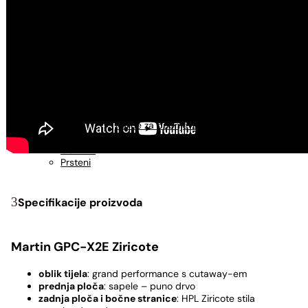
USNE HARMONIKE
Usne harmonike - C
Usne harmonike - A
Usne harmonike - G
UDARALJKE
Kahoni
Metlice za kahon
Torbe za kahon
Djembe
Pribor za bubnjeve
Palice za bubnjeve
Podloge za vježbanje
OUTLET
Prsteni
Specifikacije proizvoda
Martin GPC-X2E Ziricote
oblik tijela
: grand performance s cutaway-em
prednja ploča
: sapele – puno drvo
zadnja ploča i bočne stranice
: HPL Ziricote stila