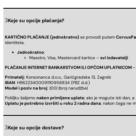
Koje su opcije plaćanja?
KARTIČNO PLAĆANJE (jednokratno)
se provodi putem
CorvusPa
identiteta.
Jednokratno
:
Maestro, Visa, Mastercard kartice –
svi izdavatelji
PLAĆANJE INTERNET BANKARSTVOM ILI OPĆOM UPLATNICOM
–
Primatelj:
Konsonanca d.o.o., Garićgradska 13, Zagreb
IBAN
: HR6223400091110958834 (PBZ d.d.)
Model i poziv na broj
: |00| |broj narudžbe|
Pošiljku šaljemo
nakon primljene uplate
; ako je moguće isti dan, a
Uplatu je potrebno izvršiti u roku 2 radna dana
, nakon čega ne m
Koje su opcije dostave?