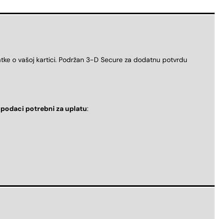
atke o vašoj kartici. Podržan 3-D Secure za dodatnu potvrdu
i
podaci potrebni za uplatu
: