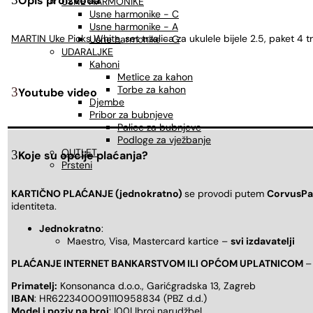
Opis proizvoda
USNE HARMONIKE
Usne harmonike - C
Usne harmonike - A
MARTIN Uke Picks White
, set trzalica za ukulele bijele 2.5, paket 4
Usne harmonike - G
UDARALJKE
Kahoni
Metlice za kahon
Torbe za kahon
Youtube video
Djembe
Pribor za bubnjeve
Palice za bubnjeve
Podloge za vježbanje
OUTLET
Koje su opcije plaćanja?
Prsteni
KARTIČNO PLAĆANJE (jednokratno)
se provodi putem
CorvusPa
identiteta.
Jednokratno
:
Maestro, Visa, Mastercard kartice –
svi izdavatelji
PLAĆANJE INTERNET BANKARSTVOM ILI OPĆOM UPLATNICOM
–
Primatelj:
Konsonanca d.o.o., Garićgradska 13, Zagreb
IBAN
: HR6223400091110958834 (PBZ d.d.)
Model i poziv na broj
: |00| |broj narudžbe|