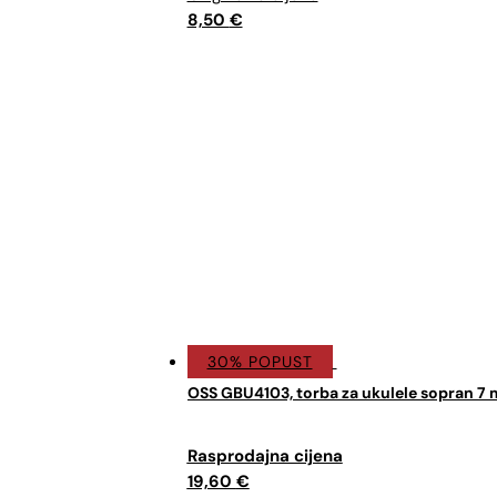
je:
5,95 €.
8,50
€
8,50 €.
30% POPUST
OSS GBU4103, torba za ukulele sopran 7
Izvorna
Trenutna
cijena
cijena
19,60
€