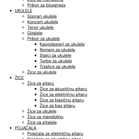
Pribor za bluegrass
UKULELE
Sopran ukulele
Koncert ukulele
Tenor ukulele
Gitalele
Pribor za ukulele
Kapodasteri za ukulele
Remeni za ukulele
Stalci za ukulele
Torbe za ukulele
Trzalice za ukulele
Žice za ukulele
ŽICE
Žice za gitaru
Žice za akustičnu gitaru
Žice za električnu gitaru
Žice za klasičnu gitaru
Žice za bas gitaru
Žice za ukulele
Žice za mandolinu
Žice za gitalele
POJAČALA
Pojačala za električnu gitaru