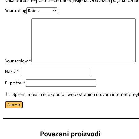
Vaša adresa e-pošte neće biti objavljena.
Obavezna polja su ozna
Your rating
Your review
*
Naziv
*
E-pošta
*
Spremi moje ime, e-poštu i web-stranicu u ovom internet preg
Submit
Povezani proizvodi