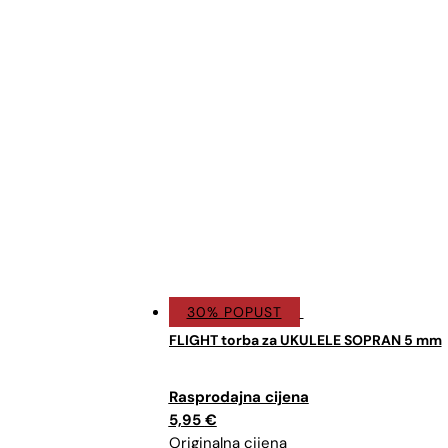
30% POPUST
FLIGHT torba za UKULELE SOPRAN 5 mm
Izvorna
Trenutna
cijena
cijena
5,95
€
bila
je: