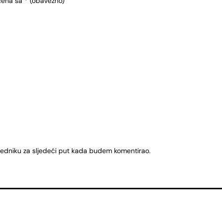
čena sa
* (obavezno)
ledniku za sljedeći put kada budem komentirao.