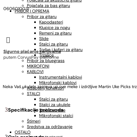
Pojačala za akustičnu gitaru
Pojačala za bas gitaru
0606010031
PRIBOR I OPREMA
Pribor za gitaru
Kapodasteri
Klupice za nogu
Remeni za gitaru
Slide

Stalci za gitaru
Torbe i koferi za gitaru
Sigurno plaćanje karticama
Trzalice
putem CorvusPay platforme
Pribor za bluegrass
MIKROFONI
KABLOVI
Instrumentalni kablovi
Mikrofonski kablovi
Neka Vaš ukulele zapjeva uz ove meke i izdržljive Martin Uke Picks tr
Adapteri, konektori
STALCI
Stalci za gitaru
Stalci za ukulele
Specifikacije proizvoda
Stalci za note
Mikrofonski stalci
Štimeri
Sredstva za održavanje
OSTALO