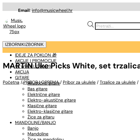
Email
:
info@musicwheel.hr
Products
search
IZBORNIK
IZBORNIK
IDEJE ZA POKLON 🎁
AKCIJE I PROMOCIJE
MARTIN Uke Picks White, set trzalica 
🤠 WHEEL DEAL %
AKCIJA
GITARE
Početna
/
PRIBOR I OPREMA
/
Pribor za ukulele
/
Trzalice za ukulele
/ 
Akustične gitare
Bas gitare
Električne gitare
Elektro-akustične gitare
Klasične gitare
Elektro-klasične gitare
Žice za gitaru
MANDOLINE/BANJO
Banjo
Mandoline
Žice za mandolinu