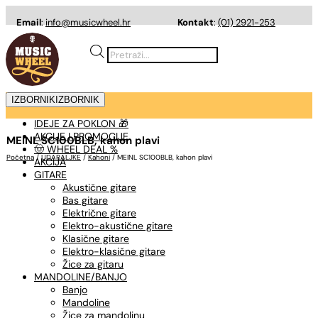
Email
:
info@musicwheel.hr
Kontakt
:
(01) 2921-253
Products
search
IZBORNIK
IZBORNIK
IDEJE ZA POKLON 🎁
AKCIJE I PROMOCIJE
MEINL SC100BLB, kahon plavi
🤠 WHEEL DEAL %
Početna
/
UDARALJKE
/
Kahoni
/ MEINL SC100BLB, kahon plavi
AKCIJA
GITARE
Akustične gitare
Bas gitare
Električne gitare
Elektro-akustične gitare
Klasične gitare
Elektro-klasične gitare
Žice za gitaru
MANDOLINE/BANJO
Banjo
Mandoline
Žice za mandolinu