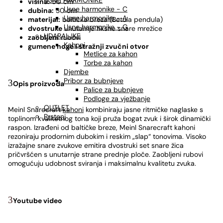
USNE HARMONIKE
visina:
50 cm
Usne harmonike - C
dubina:
30 cm
Usne harmonike - A
materijal:
baltička breza (Betula pendula)
Usne harmonike - G
dvostruke
unutarnje fiksne snare mrežice
UDARALJKE
zaobljeni
rubovi
Kahoni
gumene noge i stražnji zvučni otvor
Metlice za kahon
Torbe za kahon
Djembe
Pribor za bubnjeve
Opis proizvoda
Palice za bubnjeve
Podloge za vježbanje
OUTLET
Meinl Snarecraft
kahoni
kombiniraju jasne ritmičke naglaske s
Prsteni
toplinom kvalitetnog tona koji pruža bogat zvuk i širok dinamički
raspon. Izrađeni od baltičke breze, Meinl Snarecraft kahoni
rezoniraju prodornim dubokim i reskim „slap“ tonovima. Visoko
izražajne snare zvukove emitira dvostruki set snare žica
pričvršćen s unutarnje strane prednje ploče. Zaobljeni rubovi
omogućuju udobnost sviranja i maksimalnu kvalitetu zvuka.
Youtube video