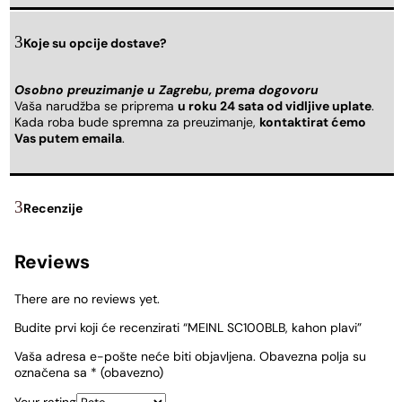
Koje su opcije dostave?
Osobno preuzimanje u Zagrebu, prema dogovoru
Vaša narudžba se priprema
u roku 24 sata od vidljive uplate
.
Kada roba bude spremna za preuzimanje,
kontaktirat ćemo
Vas putem emaila
.
Recenzije
Reviews
There are no reviews yet.
Budite prvi koji će recenzirati “MEINL SC100BLB, kahon plavi”
Vaša adresa e-pošte neće biti objavljena.
Obavezna polja su
označena sa
* (obavezno)
Your rating