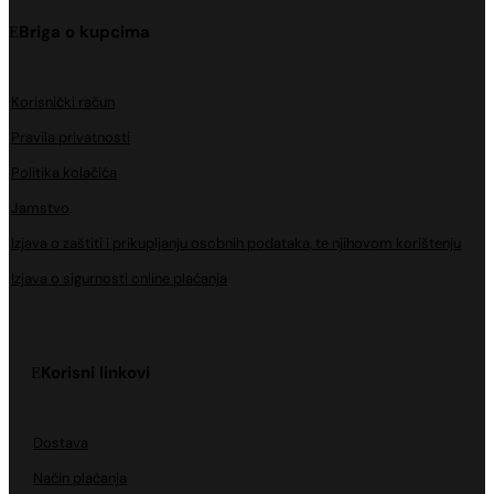
Briga o kupcima
Korisnički račun
Pravila privatnosti
Politika kolačića
Jamstvo
Izjava o zaštiti i prikupljanju osobnih podataka, te njihovom korištenju
Izjava o sigurnosti online plaćanja
Korisni linkovi
Dostava
Način plaćanja