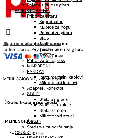
Pojačala za bas gitaru
PRIBOR I OPREMA
Pribor za gitaru
Kapodasteri
Klupice za nogu

Remeni za gitaru
Slide
Sigurno plaćanje karticama
Stalci za gitaru
putem CorvusPay platforme
Torbe i koferi za gitaru
Trzalice
Pribor za bluegrass
MIKROFONI
KABLOVI
Instrumentalni kablovi
MEINL
SC100B
LB, kahon plavi.
Mikrofonski kablovi
Adapteri, konektori
STALCI
Stalci za gitaru
Specifikacije proizvoda
Stalci za ukulele
Stalci za note
Mikrofonski stalci
MEINL SC100BLB
Štimeri
Sredstva za održavanje
OSTALO
širina:
30 cm