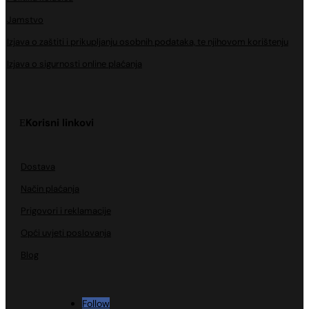
Jamstvo
Izjava o zaštiti i prikupljanju osobnih podataka, te njihovom korištenju
Izjava o sigurnosti online plaćanja
Korisni linkovi
Dostava
Način plaćanja
Prigovori i reklamacije
Opći uvjeti poslovanja
Blog
Follow