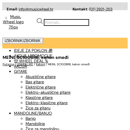
Email
:
info@musicwheel.hr
Kontakt
:
(01) 2921-253
Products
search
IZBORNIK
IZBORNIK
IDEJE ZA POKLON 🎁
AKCIJE I PROMOCIJE
MEINL SC100BRB, kahon smeđi
🤠 WHEEL DEAL %
Početna
/
UDARALJKE
/
Kahoni
/ MEINL SC100BRB, kahon smeđi
AKCIJA
GITARE
Akustične gitare
Bas gitare
Električne gitare
Elektro-akustične gitare
Klasične gitare
Elektro-klasične gitare
Žice za gitaru
MANDOLINE/BANJO
Banjo
Mandoline
Žice za mandolinu