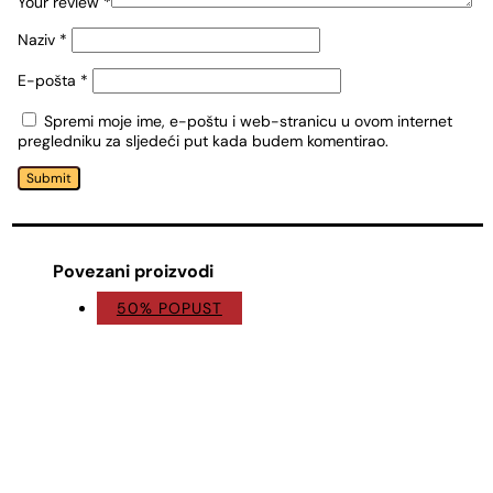
Your review
*
Naziv
*
E-pošta
*
Spremi moje ime, e-poštu i web-stranicu u ovom internet
pregledniku za sljedeći put kada budem komentirao.
Submit
Povezani proizvodi
50% POPUST