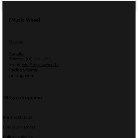
Music Wheel
O nama
Kontakt
Telefon:
(01) 2921-253
Email:
info@musicwheel.hr
Radno vrijeme:
po dogovoru
Briga o kupcima
Korisnički račun
Pravila privatnosti
Politika kolačića