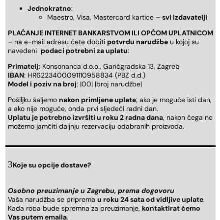
Jednokratno
:
Maestro, Visa, Mastercard kartice –
svi izdavatelji
PLAĆANJE INTERNET BANKARSTVOM ILI OPĆOM UPLATNICOM
– na e-mail adresu ćete dobiti
potvrdu narudžbe
u kojoj su
navedeni
podaci potrebni za uplatu
:
Primatelj:
Konsonanca d.o.o., Garićgradska 13, Zagreb
IBAN
: HR6223400091110958834 (PBZ d.d.)
Model i poziv na broj
: |00| |broj narudžbe|
Pošiljku šaljemo
nakon primljene uplate
; ako je moguće isti dan,
a ako nije moguće, onda prvi sljedeći radni dan.
Uplatu je potrebno izvršiti u roku 2 radna dana
, nakon čega ne
možemo jamčiti daljnju rezervaciju odabranih proizvoda.
Koje su opcije dostave?
Osobno preuzimanje u Zagrebu, prema dogovoru
Vaša narudžba se priprema
u roku 24 sata od vidljive uplate
.
Kada roba bude spremna za preuzimanje,
kontaktirat ćemo
Vas putem emaila
.