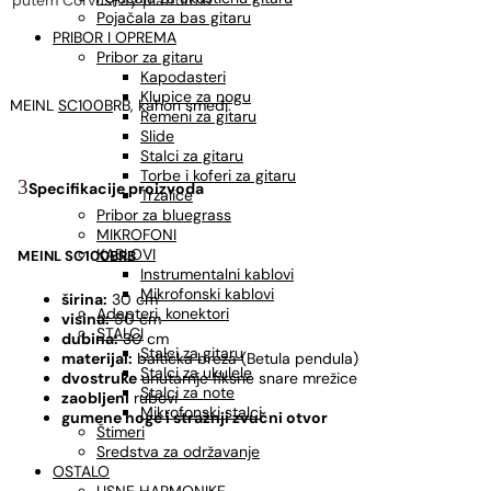
putem CorvusPay platforme
Pojačala za bas gitaru
PRIBOR I OPREMA
Pribor za gitaru
Kapodasteri
Klupice za nogu
MEINL
SC100B
RB, kahon smeđi.
Remeni za gitaru
Slide
Stalci za gitaru
Torbe i koferi za gitaru
Specifikacije proizvoda
Trzalice
Pribor za bluegrass
MIKROFONI
KABLOVI
MEINL SC100BRB
Instrumentalni kablovi
Mikrofonski kablovi
širina:
30 cm
Adapteri, konektori
visina:
50 cm
STALCI
dubina:
30 cm
Stalci za gitaru
materijal:
baltička breza (Betula pendula)
Stalci za ukulele
dvostruke
unutarnje fiksne snare mrežice
Stalci za note
zaobljeni
rubovi
Mikrofonski stalci
gumene noge i stražnji zvučni otvor
Štimeri
Sredstva za održavanje
OSTALO