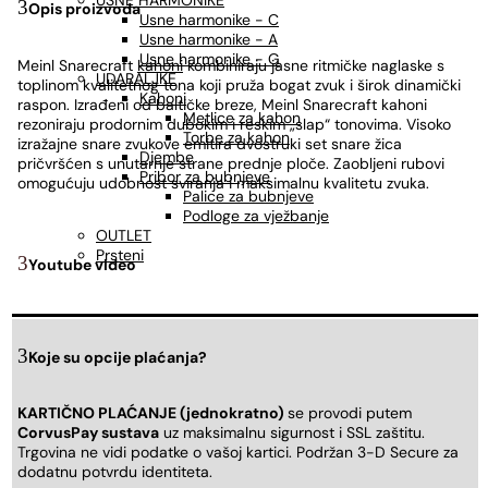
USNE HARMONIKE
Opis proizvoda
Usne harmonike - C
Usne harmonike - A
Usne harmonike - G
Meinl Snarecraft
kahoni
kombiniraju jasne ritmičke naglaske s
UDARALJKE
toplinom kvalitetnog tona koji pruža bogat zvuk i širok dinamički
Kahoni
raspon. Izrađeni od baltičke breze, Meinl Snarecraft kahoni
Metlice za kahon
rezoniraju prodornim dubokim i reskim „slap“ tonovima. Visoko
Torbe za kahon
izražajne snare zvukove emitira dvostruki set snare žica
Djembe
pričvršćen s unutarnje strane prednje ploče. Zaobljeni rubovi
Pribor za bubnjeve
omogućuju udobnost sviranja i maksimalnu kvalitetu zvuka.
Palice za bubnjeve
Podloge za vježbanje
OUTLET
Prsteni
Youtube video
Koje su opcije plaćanja?
KARTIČNO PLAĆANJE (jednokratno)
se provodi putem
CorvusPay sustava
uz maksimalnu sigurnost i SSL zaštitu.
Trgovina ne vidi podatke o vašoj kartici. Podržan 3-D Secure za
dodatnu potvrdu identiteta.