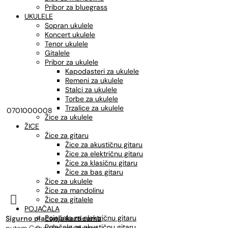
Pribor za bluegrass
UKULELE
Sopran ukulele
Koncert ukulele
Tenor ukulele
Gitalele
Pribor za ukulele
Kapodasteri za ukulele
Remeni za ukulele
Stalci za ukulele
Torbe za ukulele
Trzalice za ukulele
0701000008
Žice za ukulele
ŽICE
Žice za gitaru
Žice za akustičnu gitaru
Žice za električnu gitaru
Žice za klasičnu gitaru
Žice za bas gitaru
Žice za ukulele
Žice za mandolinu

Žice za gitalele
POJAČALA
Pojačala za električnu gitaru
Sigurno plaćanje karticama
Pojačala za akustičnu gitaru