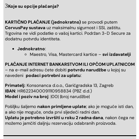
Koje su opcije plaćanja?
KARTIČNO PLAĆANJE (jednokratno)
se provodi putem
CorvusPay sustava
uz maksimalnu sigurnost i SSL zaštitu.
Trgovina ne vidi podatke o vašoj kartici. Podržan 3-D Secure za
dodatnu potvrdu identiteta.
Jednokratno
:
Maestro, Visa, Mastercard kartice –
svi izdavatelji
PLAĆANJE INTERNET BANKARSTVOM ILI OPĆOM UPLATNICOM
– na e-mail adresu ćete dobiti
potvrdu narudžbe
u kojoj su
navedeni
podaci potrebni za uplatu
:
Primatelj:
Konsonanca d.o.o., Garićgradska 13, Zagreb
IBAN
: HR6223400091110958834 (PBZ d.d.)
Model i poziv na broj
: |00| |broj narudžbe|
Pošiljku šaljemo
nakon primljene uplate
; ako je moguće isti dan,
a ako nije moguće, onda prvi sljedeći radni dan.
Uplatu je potrebno izvršiti u roku 2 radna dana
, nakon čega ne
možemo jamčiti daljnju rezervaciju odabranih proizvoda.