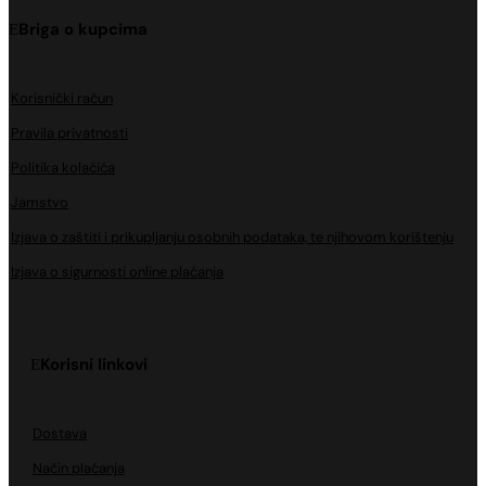
Briga o kupcima
Korisnički račun
Pravila privatnosti
Politika kolačića
Jamstvo
Izjava o zaštiti i prikupljanju osobnih podataka, te njihovom korištenju
Izjava o sigurnosti online plaćanja
Korisni linkovi
Dostava
Način plaćanja