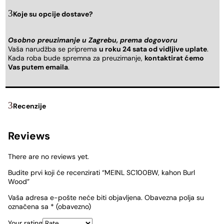
Koje su opcije dostave?
Osobno preuzimanje u Zagrebu, prema dogovoru
Vaša narudžba se priprema
u roku 24 sata od vidljive uplate
.
Kada roba bude spremna za preuzimanje,
kontaktirat ćemo
Vas putem emaila
.
Recenzije
Reviews
There are no reviews yet.
Budite prvi koji će recenzirati “MEINL SC100BW, kahon Burl
Wood”
Vaša adresa e-pošte neće biti objavljena.
Obavezna polja su
označena sa
* (obavezno)
Your rating