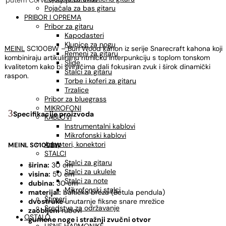
putem CorvusPay platforme
Pojačala za bas gitaru
PRIBOR I OPREMA
Pribor za gitaru
Kapodasteri
Klupice za nogu
MEINL
SC100BW – Burl Wood kahon iz serije Snarecraft kahona koji
Remeni za gitaru
kombiniraju artikuliranu ritmičku interpunkciju s toplom tonskom
Slide
kvalitetom kako bi sviračima dali fokusiran zvuk i širok dinamički
Stalci za gitaru
raspon.
Torbe i koferi za gitaru
Trzalice
Pribor za bluegrass
MIKROFONI
Specifikacije proizvoda
KABLOVI
Instrumentalni kablovi
Mikrofonski kablovi
Adapteri, konektori
MEINL SC100BW
STALCI
Stalci za gitaru
širina:
30 cm
Stalci za ukulele
visina:
50 cm
Stalci za note
dubina:
30 cm
Mikrofonski stalci
materijal:
baltička breza (Betula pendula)
Štimeri
dvostruke
unutarnje fiksne snare mrežice
Sredstva za održavanje
zaobljeni
rubovi
OSTALO
gumene noge i stražnji zvučni otvor