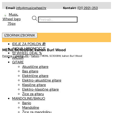
Email
:
info@musicwheel.hr
Kontakt
:
(01) 2921-253
Products
search
IZBORNIK
IZBORNIK
IDEJE ZA POKLON 🎁
AKCIJE I PROMOCIJE
MEINL SC100BW, kahon Burl Wood
🤠 WHEEL DEAL %
Početna
/
UDARALJKE
/
Kahoni
/ MEINL SC100BW, kahon Burl Wood
AKCIJA
GITARE
Akustične gitare
Bas gitare
Električne gitare
Elektro-akustične gitare
Klasične gitare
Elektro-klasične gitare
Žice za gitaru
MANDOLINE/BANJO
Banjo
Mandoline
Žice za mandolinu