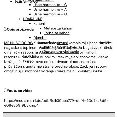
USNE HARMONIKE
težina
: 4510g
Usne harmonike - C
Usne harmonike - A
Usne harmonike - G
UDARALJKE
Kahoni
Metlice za kahon
Opis proizvoda
Torbe za kahon
Djembe
Pribor za bubnjeve
MEINL SC100 BW
– Snarecraft
kahoni
kombiniraju jasne ritmičke
Palice za bubnjeve
naglaske s toplinom kvalitetnog tona koji pruža bogat zvuk i širok
Podloge za vježbanje
dinamički raspon. Izrađeni od baltičke breze, ovi kahoni
OUTLET
rezoniraju prodornim dubokim i reskim „slap“ tonovima. Visoko
Prsteni
izražajne snare zvukove emitira dvostruki set snare žica
pričvršćen s unutarnje strane prednje ploče. Zaobljeni rubovi
omogućuju udobnost sviranja i maksimalnu kvalitetu zvuka.
Youtube video
https://media.meinl.de/pdb/full/30aea779-dcf4-40d7-a8d5-
e08e859f9b37.mp4