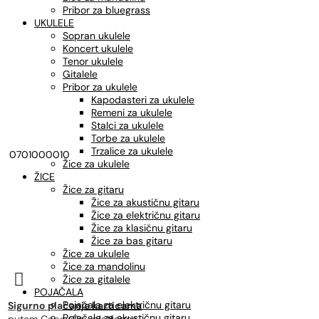
Pribor za bluegrass
UKULELE
Sopran ukulele
Koncert ukulele
Tenor ukulele
Gitalele
Pribor za ukulele
Kapodasteri za ukulele
Remeni za ukulele
Stalci za ukulele
Torbe za ukulele
Trzalice za ukulele
0701000010
Žice za ukulele
ŽICE
Žice za gitaru
Žice za akustičnu gitaru
Žice za električnu gitaru
Žice za klasičnu gitaru
Žice za bas gitaru
Žice za ukulele
Žice za mandolinu

Žice za gitalele
POJAČALA
Pojačala za električnu gitaru
Sigurno plaćanje karticama
Pojačala za akustičnu gitaru