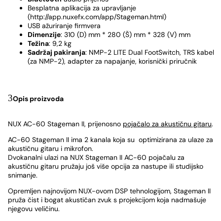
Besplatna aplikacija za upravljanje
(http://app.nuxefx.com/app/Stageman.html)
USB ažuriranje firmvera
Dimenzije
: 310 (D) mm * 280 (Š) mm * 328 (V) mm
Težina
: 9,2 kg
Sadržaj pakiranja
: NMP-2 LITE Dual FootSwitch, TRS kabel
(za NMP-2), adapter za napajanje, korisnički priručnik
Opis proizvoda
NUX AC-60 Stageman II, prijenosno
pojačalo za akustičnu gitaru
.
AC-60 Stageman II ima 2 kanala koja su optimizirana za ulaze za
akustičnu gitaru i mikrofon.
Dvokanalni ulazi na NUX Stageman II AC-60 pojačalu za
akustičnu gitaru pružaju još više opcija za nastupe ili studijsko
snimanje.
Opremljen najnovijom NUX-ovom DSP tehnologijom, Stageman II
pruža čist i bogat akustičan zvuk s projekcijom koja nadmašuje
njegovu veličinu.