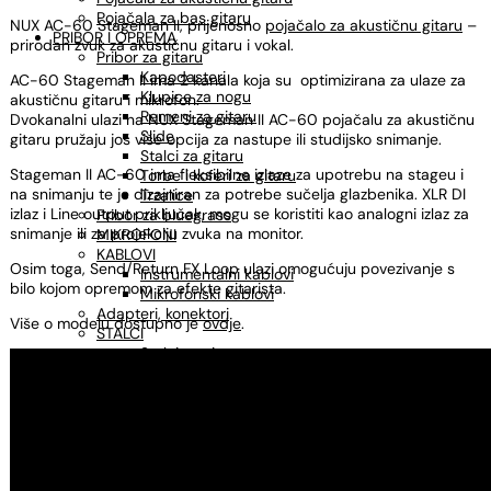
Pojačala za bas gitaru
NUX AC-60 Stageman II, prijenosno
pojačalo za akustičnu gitaru
–
PRIBOR I OPREMA
prirodan zvuk za akustičnu gitaru i vokal.
Pribor za gitaru
Kapodasteri
AC-60 Stageman II ima 2 kanala koja su optimizirana za ulaze za
Klupice za nogu
akustičnu gitaru i mikrofon.
Remeni za gitaru
Dvokanalni ulazi na NUX Stageman II AC-60 pojačalu za akustičnu
Slide
gitaru pružaju još više opcija za nastupe ili studijsko snimanje.
Stalci za gitaru
Stageman II AC-60 ima fleksibilne izlaze za upotrebu na stageu i
Torbe i koferi za gitaru
na snimanju te je dizajniran za potrebe sučelja glazbenika. XLR DI
Trzalice
izlaz i Line output priključak, mogu se koristiti kao analogni izlaz za
Pribor za bluegrass
snimanje ili za projekciju zvuka na monitor.
MIKROFONI
KABLOVI
Osim toga, Send/Return FX Loop ulazi omogućuju povezivanje s
Instrumentalni kablovi
bilo kojom opremom za efekte gitarista.
Mikrofonski kablovi
Adapteri, konektori
Više o modelu dostupno je
ovdje
.
STALCI
Stalci za gitaru
Stalci za ukulele
Stalci za note
Mikrofonski stalci
Štimeri
Sredstva za održavanje
OSTALO