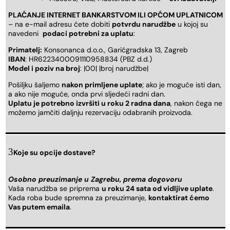
PLAĆANJE INTERNET BANKARSTVOM ILI OPĆOM UPLATNICOM
– na e-mail adresu ćete dobiti
potvrdu narudžbe
u kojoj su
navedeni
podaci potrebni za uplatu
:
Primatelj:
Konsonanca d.o.o., Garićgradska 13, Zagreb
IBAN
: HR6223400091110958834 (PBZ d.d.)
Model i poziv na broj
: |00| |broj narudžbe|
Pošiljku šaljemo
nakon primljene uplate
; ako je moguće isti dan,
a ako nije moguće, onda prvi sljedeći radni dan.
Uplatu je potrebno izvršiti u roku 2 radna dana
, nakon čega ne
možemo jamčiti daljnju rezervaciju odabranih proizvoda.
Koje su opcije dostave?
Osobno preuzimanje u Zagrebu, prema dogovoru
Vaša narudžba se priprema
u roku 24 sata od vidljive uplate
.
Kada roba bude spremna za preuzimanje,
kontaktirat ćemo
Vas putem emaila
.