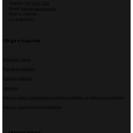
Telefon:
(01) 2921-253
Email:
info@musicwheel.hr
Radno vrijeme:
po dogovoru
Briga o kupcima
Korisnički račun
Pravila privatnosti
Politika kolačića
Jamstvo
Izjava o zaštiti i prikupljanju osobnih podataka, te njihovom korištenju
Izjava o sigurnosti online plaćanja
Korisni linkovi