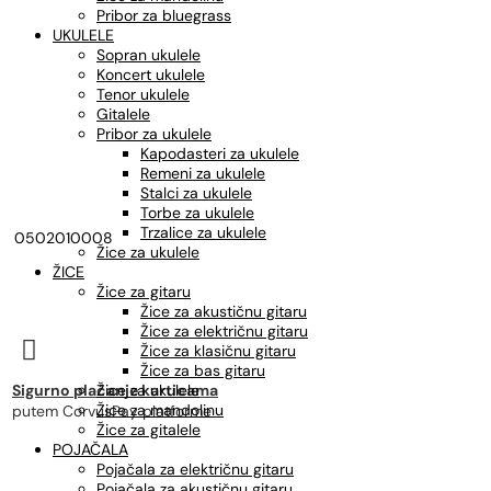
Pribor za bluegrass
UKULELE
Sopran ukulele
Koncert ukulele
Tenor ukulele
Gitalele
Pribor za ukulele
Kapodasteri za ukulele
Remeni za ukulele
Stalci za ukulele
Torbe za ukulele
Trzalice za ukulele
0502010008
Žice za ukulele
ŽICE
Žice za gitaru
Žice za akustičnu gitaru
Žice za električnu gitaru

Žice za klasičnu gitaru
Žice za bas gitaru
Sigurno plaćanje karticama
Žice za ukulele
Žice za mandolinu
putem CorvusPay platforme
Žice za gitalele
POJAČALA
Pojačala za električnu gitaru
Pojačala za akustičnu gitaru