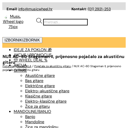
Email
:
info@musicwheel.hr
Kontakt
:
(01) 2921-253
Products
search
IZBORNIK
IZBORNIK
IDEJE ZA POKLON 🎁
AKCIJE I PROMOCIJE
NUX AC-60 Stageman II, prijenosno pojačalo za akustičnu
🤠 WHEEL DEAL %
gitaru
AKCIJA
Početna
/
POJAČALA
/
Pojačala za akustičnu gitaru
/ NUX AC-60 Stageman II, prijenosno
GITARE
pojačalo za akustičnu gitaru
Akustične gitare
Bas gitare
Električne gitare
Elektro-akustične gitare
Klasične gitare
Elektro-klasične gitare
Žice za gitaru
MANDOLINE/BANJO
Banjo
Mandoline
Žice za mandolinu