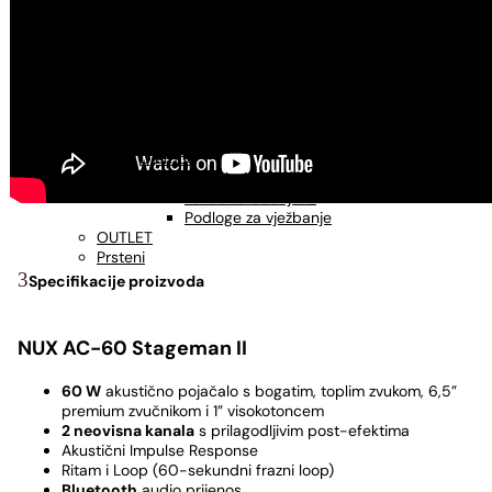
USNE HARMONIKE
Usne harmonike - C
Usne harmonike - A
Usne harmonike - G
UDARALJKE
Kahoni
Metlice za kahon
Torbe za kahon
Djembe
Pribor za bubnjeve
Palice za bubnjeve
Podloge za vježbanje
OUTLET
Prsteni
Specifikacije proizvoda
NUX AC-60 Stageman II
60 W
akustično pojačalo s bogatim, toplim zvukom, 6,5”
premium zvučnikom i 1” visokotoncem
2 neovisna kanala
s prilagodljivim post-efektima
Akustični Impulse Response
Ritam i Loop (60-sekundni frazni loop)
Bluetooth
audio prijenos