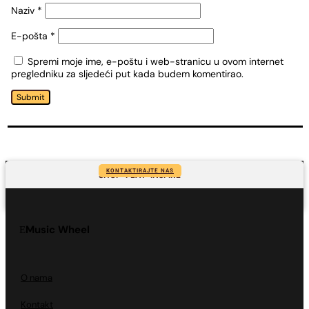
Naziv
*
E-pošta
*
Spremi moje ime, e-poštu i web-stranicu u ovom internet
pregledniku za sljedeći put kada budem komentirao.
Submit
KONTAKTIRAJTE NAS
SHOP-PLAY-INSPIRE
Music Wheel
O nama
Kontakt