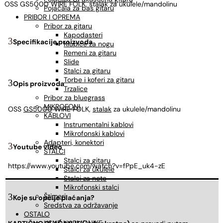
OSS GS5000 WIRE FOLK, stalak za ukulele/mandolinu
Pojačala za bas gitaru
PRIBOR I OPREMA
Pribor za gitaru
Kapodasteri
Specifikacije proizvoda
Klupice za nogu
Remeni za gitaru
Slide
Stalci za gitaru
Torbe i koferi za gitaru
Opis proizvoda
Trzalice
Pribor za bluegrass
MIKROFONI
OSS
GS5000
WIRE FOLK,
stalak
za ukulele/mandolinu
KABLOVI
Instrumentalni kablovi
Mikrofonski kablovi
Adapteri, konektori
Youtube video
STALCI
Stalci za gitaru
https://www.youtube.com/watch?v=fPpE_uk4-zE
Stalci za ukulele
Stalci za note
Mikrofonski stalci
Štimeri
Koje su opcije plaćanja?
Sredstva za održavanje
OSTALO