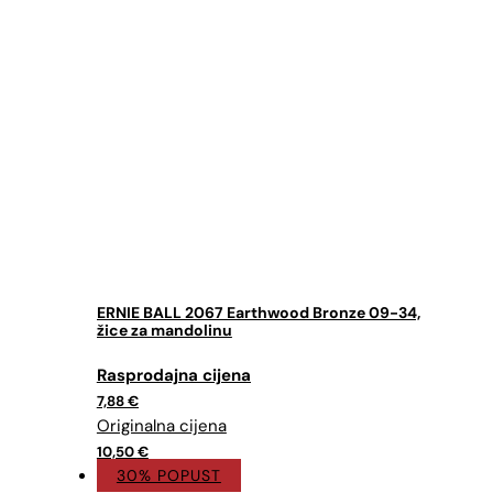
ERNIE BALL 2067 Earthwood Bronze 09-34,
žice za mandolinu
Izvorna
Trenutna
cijena
cijena
7,88
€
bila
je:
je:
7,88 €.
10,50 €.
10,50
€
30% POPUST