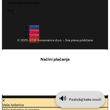
Opći uvjeti poslovanja
Blog
Follow
Follow
Follow
© 2020-2026 Konsonanca d.o.o. – Sva prava pridržana
Follow
Načini plaćanja
🔊
Poslušaj kako zvuči
✕
Vaša košarica
Vaša košarica je prazna