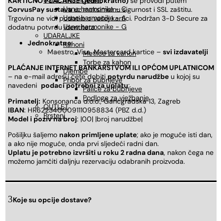
USNE HARMONIKE
KARTIČNO PLAĆANJE (jednokratno)
se provodi putem
Usne harmonike - C
CorvusPay sustava
uz maksimalnu sigurnost i SSL zaštitu.
Usne harmonike - A
Trgovina ne vidi podatke o vašoj kartici. Podržan 3-D Secure za
Usne harmonike - G
dodatnu potvrdu identiteta.
UDARALJKE
Jednokratno
:
Kahoni
Maestro, Visa, Mastercard kartice –
svi izdavatelji
Metlice za kahon
Torbe za kahon
PLAĆANJE INTERNET BANKARSTVOM ILI OPĆOM UPLATNICOM
Djembe
– na e-mail adresu ćete dobiti
potvrdu narudžbe
u kojoj su
Pribor za bubnjeve
navedeni
podaci potrebni za uplatu
:
Palice za bubnjeve
Podloge za vježbanje
Primatelj:
Konsonanca d.o.o., Garićgradska 13, Zagreb
OUTLET
IBAN
: HR6223400091110958834 (PBZ d.d.)
Prsteni
Model i poziv na broj
: |00| |broj narudžbe|
Pošiljku šaljemo
nakon primljene uplate
; ako je moguće isti dan,
a ako nije moguće, onda prvi sljedeći radni dan.
Uplatu je potrebno izvršiti u roku 2 radna dana
, nakon čega ne
možemo jamčiti daljnju rezervaciju odabranih proizvoda.
Koje su opcije dostave?