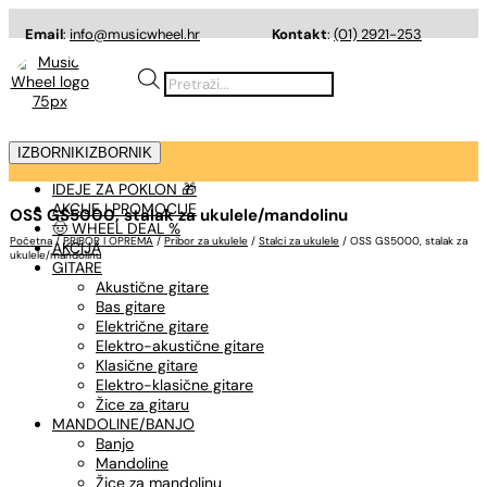
Email
:
info@musicwheel.hr
Kontakt
:
(01) 2921-253
Products
search
IZBORNIK
IZBORNIK
IDEJE ZA POKLON 🎁
AKCIJE I PROMOCIJE
OSS GS5000, stalak za ukulele/mandolinu
🤠 WHEEL DEAL %
Početna
/
PRIBOR I OPREMA
/
Pribor za ukulele
/
Stalci za ukulele
/ OSS GS5000, stalak za
AKCIJA
ukulele/mandolinu
GITARE
Akustične gitare
Bas gitare
Električne gitare
Elektro-akustične gitare
Klasične gitare
Elektro-klasične gitare
Žice za gitaru
MANDOLINE/BANJO
Banjo
Mandoline
Žice za mandolinu