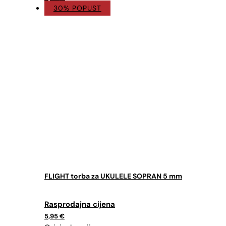
30% POPUST
FLIGHT torba za UKULELE SOPRAN 5 mm
Izvorna
Trenutna
cijena
cijena
5,95
€
bila
je: