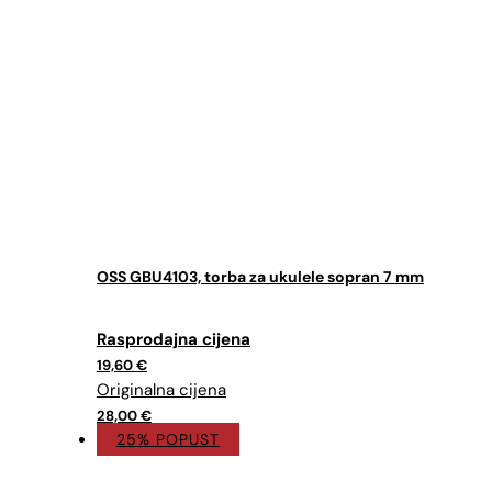
OSS GBU4103, torba za ukulele sopran 7 mm
Izvorna
Trenutna
cijena
cijena
19,60
€
bila
je:
je:
19,60 €.
28,00 €.
28,00
€
25% POPUST