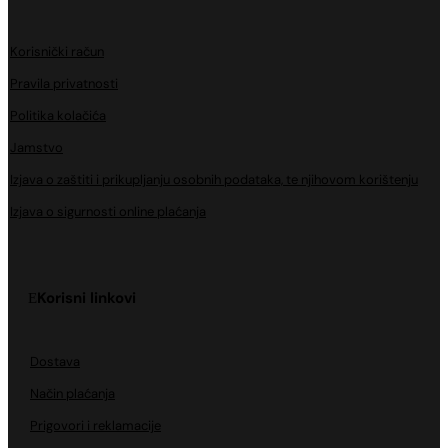
Korisnički račun
Pravila privatnosti
Politika kolačića
Jamstvo
Izjava o zaštiti i prikupljanju osobnih podataka, te njihovom korištenju
Izjava o sigurnosti online plaćanja
Korisni linkovi
Dostava
Način plaćanja
Prigovori i reklamacije