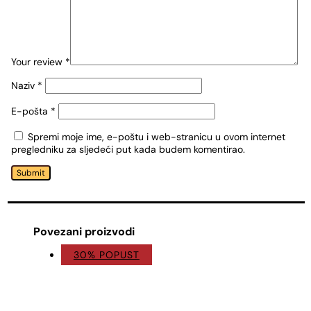
Your review
*
Naziv
*
E-pošta
*
Spremi moje ime, e-poštu i web-stranicu u ovom internet
pregledniku za sljedeći put kada budem komentirao.
Submit
Povezani proizvodi
30% POPUST