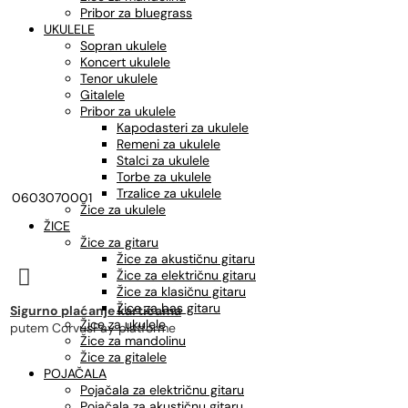
Pribor za bluegrass
UKULELE
Sopran ukulele
Koncert ukulele
Tenor ukulele
Gitalele
Pribor za ukulele
Kapodasteri za ukulele
Remeni za ukulele
Stalci za ukulele
Torbe za ukulele
Trzalice za ukulele
0603070001
Žice za ukulele
ŽICE
Žice za gitaru
Žice za akustičnu gitaru

Žice za električnu gitaru
Žice za klasičnu gitaru
Žice za bas gitaru
Sigurno plaćanje karticama
Žice za ukulele
putem CorvusPay platforme
Žice za mandolinu
Žice za gitalele
POJAČALA
Pojačala za električnu gitaru
Pojačala za akustičnu gitaru