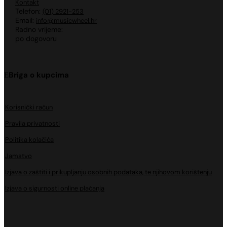
Kontakt
Telefon:
(01) 2921-253
Email:
info@musicwheel.hr
Radno vrijeme:
po dogovoru
Briga o kupcima
Korisnički račun
Pravila privatnosti
Politika kolačića
Jamstvo
Izjava o zaštiti i prikupljanju osobnih podataka, te njihovom korištenju
Izjava o sigurnosti online plaćanja