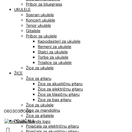
Pribor za bluegrass
UKULELE
Sopran ukulele
Koncert ukulele
Tenor ukulele
Gitalele
Pribor za ukulele
Kapodasteri za ukulele
Remeni za ukulele
Stalci za ukulele
Torbe za ukulele
Trzalice za ukulele
Žice za ukulele
ŽICE
Žice za gitaru
Žice za akustičnu gitaru
Žice za električnu gitaru
Žice za klasičnu gitaru
Žice za bas gitaru
Žice za ukulele
Žice za mandolinu
0603030002
Žice za gitalele
POJAČALA
Pojačala za električnu gitaru

Pojačala za akustičnu gitaru