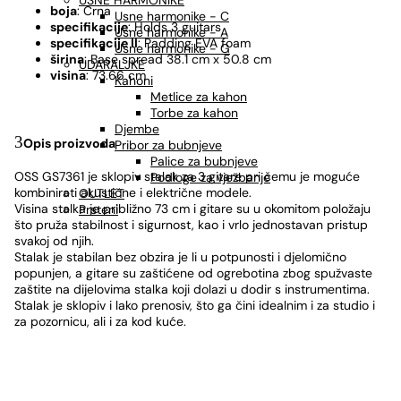
USNE HARMONIKE
boja
: Crna
Usne harmonike - C
specifikacije
: Holds 3 guitars
Usne harmonike - A
specifikacije II
: Padding EVA foam
Usne harmonike - G
širina
: Base spread 38.1 cm x 50.8 cm
UDARALJKE
visina
: 73.66 cm
Kahoni
Metlice za kahon
Torbe za kahon
Djembe
Opis proizvoda
Pribor za bubnjeve
Palice za bubnjeve
OSS GS7361 je sklopiv stalak za 3 gitare pri čemu je moguće
Podloge za vježbanje
kombinirati akustične i električne modele.
OUTLET
Visina stalka je približno 73 cm i gitare su u okomitom položaju
Prsteni
što pruža stabilnost i sigurnost, kao i vrlo jednostavan pristup
svakoj od njih.
Stalak je stabilan bez obzira je li u potpunosti i djelomično
popunjen, a gitare su zaštićene od ogrebotina zbog spužvaste
zaštite na dijelovima stalka koji dolazi u dodir s instrumentima.
Stalak je sklopiv i lako prenosiv, što ga čini idealnim i za studio i
za pozornicu, ali i za kod kuće.