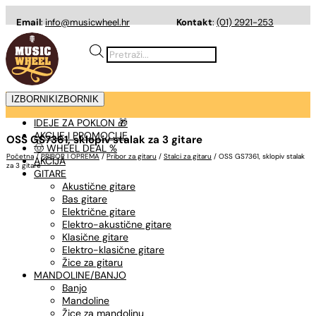
Email
:
info@musicwheel.hr
Kontakt
:
(01) 2921-253
Products
search
IZBORNIK
IZBORNIK
IDEJE ZA POKLON 🎁
AKCIJE I PROMOCIJE
OSS GS7361, sklopiv stalak za 3 gitare
🤠 WHEEL DEAL %
Početna
/
PRIBOR I OPREMA
/
Pribor za gitaru
/
Stalci za gitaru
/ OSS GS7361, sklopiv stalak
AKCIJA
za 3 gitare
GITARE
Akustične gitare
Bas gitare
Električne gitare
Elektro-akustične gitare
Klasične gitare
Elektro-klasične gitare
Žice za gitaru
MANDOLINE/BANJO
Banjo
Mandoline
Žice za mandolinu