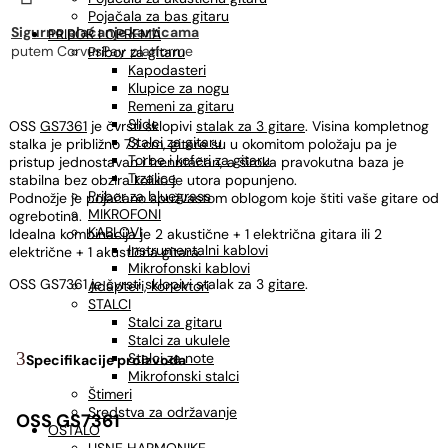
Pojačala za bas gitaru
Sigurno plaćanje karticama
PRIBOR I OPREMA
putem CorvusPay platforme
Pribor za gitaru
Kapodasteri
Klupice za nogu
Remeni za gitaru
Slide
OSS
GS7361
je čvrsti sklopivi
stalak za 3 gitare
. Visina kompletnog
Stalci za gitaru
stalka je približno 73 cm, gitare su u okomitom položaju pa je
Torbe i koferi za gitaru
pristup jednostavan i trenutačan, a široka pravokutna baza je
Trzalice
stabilna bez obzira koliko je utora popunjeno.
Pribor za bluegrass
Podnožje je pojačano spužvastom oblogom koje štiti vaše gitare od
MIKROFONI
ogrebotina.
KABLOVI
Idealna kombinacija je 2 akustične + 1 električna gitara ili 2
Instrumentalni kablovi
električne + 1 akustična gitara.
Mikrofonski kablovi
OSS GS7361 je čvrsti sklopivi stalak za 3
gitare
.
Adapteri, konektori
STALCI
Stalci za gitaru
Stalci za ukulele
Stalci za note
Specifikacije proizvoda
Mikrofonski stalci
Štimeri
Sredstva za održavanje
OSS GS7361
OSTALO