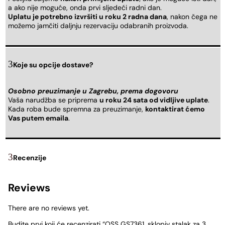
a ako nije moguće, onda prvi sljedeći radni dan.
Uplatu je potrebno izvršiti u roku 2 radna dana
, nakon čega ne
možemo jamčiti daljnju rezervaciju odabranih proizvoda.
Koje su opcije dostave?
Osobno preuzimanje u Zagrebu, prema dogovoru
Vaša narudžba se priprema
u roku 24 sata od vidljive uplate
.
Kada roba bude spremna za preuzimanje,
kontaktirat ćemo
Vas putem emaila
.
Recenzije
Reviews
There are no reviews yet.
Budite prvi koji će recenzirati “OSS GS7361, sklopiv stalak za 3