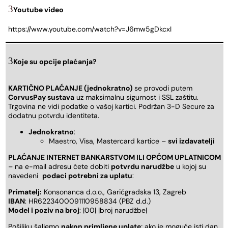
Youtube video
https://www.youtube.com/watch?v=J6mw5gDkcxI
Koje su opcije plaćanja?
KARTIČNO PLAĆANJE (jednokratno)
se provodi putem
CorvusPay sustava
uz maksimalnu sigurnost i SSL zaštitu.
Trgovina ne vidi podatke o vašoj kartici. Podržan 3-D Secure za
dodatnu potvrdu identiteta.
Jednokratno
:
Maestro, Visa, Mastercard kartice –
svi izdavatelji
PLAĆANJE INTERNET BANKARSTVOM ILI OPĆOM UPLATNICOM
– na e-mail adresu ćete dobiti
potvrdu narudžbe
u kojoj su
navedeni
podaci potrebni za uplatu
:
Primatelj:
Konsonanca d.o.o., Garićgradska 13, Zagreb
IBAN
: HR6223400091110958834 (PBZ d.d.)
Model i poziv na broj
: |00| |broj narudžbe|
Pošiljku šaljemo
nakon primljene uplate
; ako je moguće isti dan,