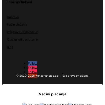
Korisni linkovi
Dostava
Način plaćanja
Prigovori i reklamacije
Opći uvjeti poslovanja
Blog
Follow
Follow
Follow
© 2020-2026 Konsonanca d.o.o. – Sva prava pridržana
Follow
Načini plaćanja