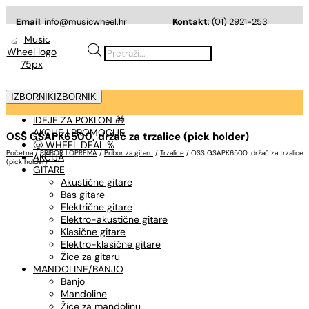
Email
:
info@musicwheel.hr
Kontakt
:
(01) 2921-253
Products
search
IZBORNIK
IZBORNIK
IDEJE ZA POKLON 🎁
AKCIJE I PROMOCIJE
OSS GSAPK6500, držač za trzalice (pick holder)
🤠 WHEEL DEAL %
Početna
/
PRIBOR I OPREMA
/
Pribor za gitaru
/
Trzalice
/ OSS GSAPK6500, držač za trzalice
AKCIJA
(pick holder)
GITARE
Akustične gitare
Bas gitare
Električne gitare
Elektro-akustične gitare
Klasične gitare
Elektro-klasične gitare
Žice za gitaru
MANDOLINE/BANJO
Banjo
Mandoline
Žice za mandolinu