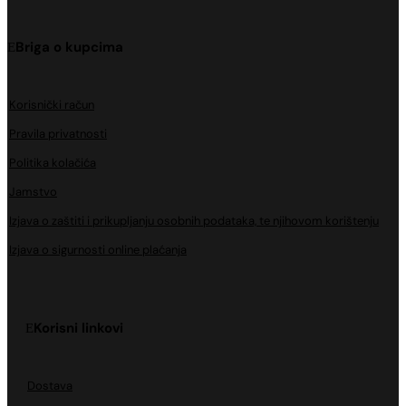
Briga o kupcima
Korisnički račun
Pravila privatnosti
Politika kolačića
Jamstvo
Izjava o zaštiti i prikupljanju osobnih podataka, te njihovom korištenju
Izjava o sigurnosti online plaćanja
Korisni linkovi
Dostava