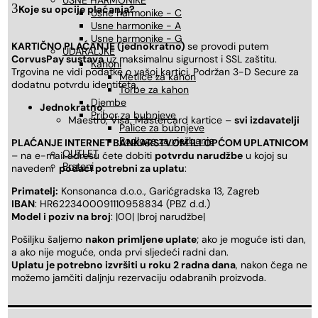
USNE HARMONIKE
Koje su opcije plaćanja?
Usne harmonike - C
Usne harmonike - A
Usne harmonike - G
KARTIČNO PLAĆANJE (jednokratno)
se provodi putem
UDARALJKE
CorvusPay sustava
uz maksimalnu sigurnost i SSL zaštitu.
Kahoni
Trgovina ne vidi podatke o vašoj kartici. Podržan 3-D Secure za
Metlice za kahon
dodatnu potvrdu identiteta.
Torbe za kahon
Djembe
Jednokratno
:
Pribor za bubnjeve
Maestro, Visa, Mastercard kartice –
svi izdavatelji
Palice za bubnjeve
Podloge za vježbanje
PLAĆANJE INTERNET BANKARSTVOM ILI OPĆOM UPLATNICOM
OUTLET
– na e-mail adresu ćete dobiti
potvrdu narudžbe
u kojoj su
Prsteni
navedeni
podaci potrebni za uplatu
:
Primatelj:
Konsonanca d.o.o., Garićgradska 13, Zagreb
IBAN
: HR6223400091110958834 (PBZ d.d.)
Model i poziv na broj
: |00| |broj narudžbe|
Pošiljku šaljemo
nakon primljene uplate
; ako je moguće isti dan,
a ako nije moguće, onda prvi sljedeći radni dan.
Uplatu je potrebno izvršiti u roku 2 radna dana
, nakon čega ne
možemo jamčiti daljnju rezervaciju odabranih proizvoda.