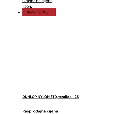
je:
0,84 €.
1,20 €.
1,20
€
30% POPUST
DUNLOP NYLON STD, trzalica 1.25
Izvorna
Trenutna