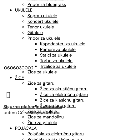
Pribor za bluegrass
UKULELE
Sopran ukulele
Koncert ukulele
Tenor ukulele
Gitalele
Pribor za ukulele
Kapodasteri za ukulele
Remeni za ukulele
Stalci za ukulele
Torbe za ukulele
Trzalice za ukulele
0606030002
Žice za ukulele
ŽICE
Žice za gitaru
Žice za akustičnu gitaru

Žice za električnu gitaru
Žice za klasičnu gitaru
Žice za bas gitaru
Sigurno plaćanje karticama
Žice za ukulele
putem CorvusPay platforme
Žice za mandolinu
Žice za gitalele
POJAČALA
Pojačala za električnu gitaru
Pojačala za akustičnu gitaru