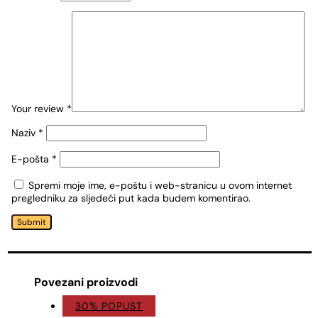
Your review
*
Naziv
*
E-pošta
*
Spremi moje ime, e-poštu i web-stranicu u ovom internet
pregledniku za sljedeći put kada budem komentirao.
Submit
Povezani proizvodi
30% POPUST