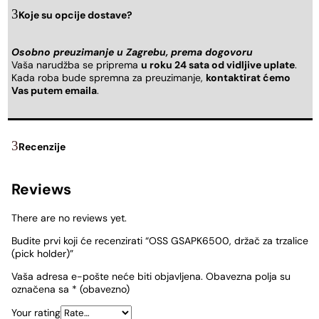
Koje su opcije dostave?
Osobno preuzimanje u Zagrebu, prema dogovoru
Vaša narudžba se priprema
u roku 24 sata od vidljive uplate
.
Kada roba bude spremna za preuzimanje,
kontaktirat ćemo
Vas putem emaila
.
Recenzije
Reviews
There are no reviews yet.
Budite prvi koji će recenzirati “OSS GSAPK6500, držač za trzalice
(pick holder)”
Vaša adresa e-pošte neće biti objavljena.
Obavezna polja su
označena sa
* (obavezno)
Your rating