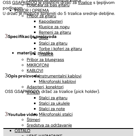
OSS
GSAPK6500
je plastični držač za
trzalice
s ljepljivom
Pojačala za bas gitaru
podlogom.
PRIBOR I OPREMA
U držač je moguće spremiti do 5 trzalica srednje debljine.
Pribor za gitaru
Kapodasteri
Klupice za nogu
Remeni za gitaru
Specifikacije proizvoda
Slide
Stalci za gitaru
Torbe i koferi za gitaru
materijal
: plastika
Trzalice
Pribor za bluegrass
MIKROFONI
KABLOVI
Opis proizvoda
Instrumentalni kablovi
Mikrofonski kablovi
Adapteri, konektori
OSS GSAPK6500, držač za trzalice (pick holder).
STALCI
Stalci za gitaru
Stalci za ukulele
Stalci za note
Mikrofonski stalci
Youtube video
Štimeri
Sredstva za održavanje
OSTALO