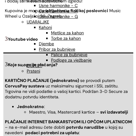
USNE HARMONIKE
i dodaj šarm svom autentičnom izgledu!
Usne harmonike - C
Kupovina je moguća
isključivo u
fizičkoj poslovnici
Music
Usne harmonike - A
Wheel u Ozaljskoj 96, Zagreb.
Usne harmonike - G
UDARALJKE
Kahoni
Metlice za kahon
Torbe za kahon
Youtube video
Djembe
Pribor za bubnjeve
Palice za bubnjeve
Podloge za vježbanje
Koje su opcije plaćanja?
OUTLET
Prsteni
KARTIČNO PLAĆANJE (jednokratno)
se provodi putem
CorvusPay sustava
uz maksimalnu sigurnost i SSL zaštitu.
Trgovina ne vidi podatke o vašoj kartici. Podržan 3-D Secure za
dodatnu potvrdu identiteta.
Jednokratno
:
Maestro, Visa, Mastercard kartice –
svi izdavatelji
PLAĆANJE INTERNET BANKARSTVOM ILI OPĆOM UPLATNICOM
– na e-mail adresu ćete dobiti
potvrdu narudžbe
u kojoj su
navedeni
podaci potrebni za uplatu
: