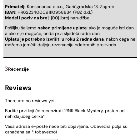
Primatelj:
Konsonanca d.o.o., Garićgradska 13, Zagreb
IBAN
: HR6223400091110958834 (PBZ d.d.)
Model i poziv na broj
: |00| |broj narudžbe|
Pošiljku šaljemo
nakon primljene uplate
; ako je moguće isti dan,
a ako nije moguće, onda prvi sljedeći radni dan.
Uplatu je potrebno izvršiti u roku 2 radna dana
, nakon čega ne
možemo jamčiti daljnju rezervaciju odabranih proizvoda.
Recenzije
Reviews
There are no reviews yet.
Budite prvi koji će recenzirati “RNR Black Mystery, prsten od
nehrđajućeg čelika”
Vaša adresa e-pošte neće biti objavljena.
Obavezna polja su
označena sa
* (obavezno)