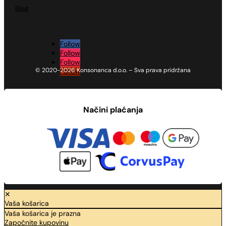
Blog
Follow
Follow
Follow
© 2020-2026 Konsonanca d.o.o. – Sva prava pridržana
Follow
Načini plaćanja
✕
Vaša košarica
Vaša košarica je prazna
Započnite kupovinu