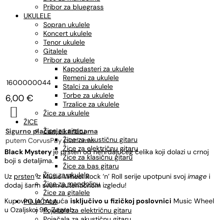
Pribor za bluegrass
UKULELE
Sopran ukulele
Koncert ukulele
Tenor ukulele
Gitalele
Pribor za ukulele
Kapodasteri za ukulele
Remeni za ukulele
1600000044
Stalci za ukulele
Torbe za ukulele
6,00
€
Trzalice za ukulele

Žice za ukulele
ŽICE
Žice za gitaru
Sigurno plaćanje karticama
Žice za akustičnu gitaru
putem CorvusPay platforme
Žice za električnu gitaru
Black Mystery
je prsten od nehrđajućeg čelika koji dolazi u crnoj
Žice za klasičnu gitaru
boji s detaljima.
Žice za bas gitaru
Žice za ukulele
Uz
prsten
iz Music Wheel Rock ‘n’ Roll serije upotpuni svoj
image
i
Žice za mandolinu
dodaj šarm svom autentičnom izgledu!
Žice za gitalele
Kupovina je moguća
isključivo u
fizičkoj poslovnici
Music Wheel
POJAČALA
u Ozaljskoj 96, Zagreb.
Pojačala za električnu gitaru
Pojačala za akustičnu gitaru