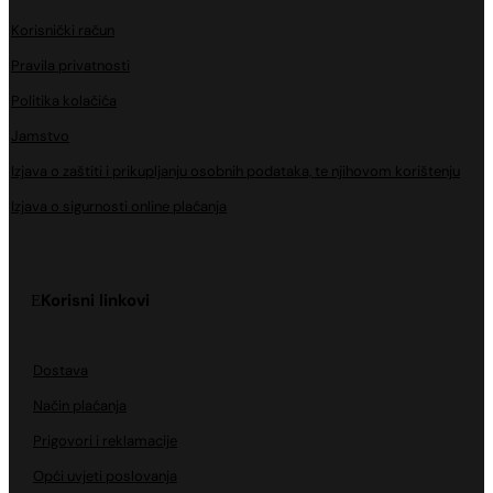
Korisnički račun
Pravila privatnosti
Politika kolačića
Jamstvo
Izjava o zaštiti i prikupljanju osobnih podataka, te njihovom korištenju
Izjava o sigurnosti online plaćanja
Korisni linkovi
Dostava
Način plaćanja
Prigovori i reklamacije
Opći uvjeti poslovanja