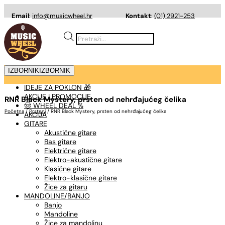
Email
:
info@musicwheel.hr
Kontakt
:
(01) 2921-253
Products
search
IZBORNIK
IZBORNIK
IDEJE ZA POKLON 🎁
AKCIJE I PROMOCIJE
RNR Black Mystery, prsten od nehrđajućeg čelika
🤠 WHEEL DEAL %
Početna
/
Prsteni
/ RNR Black Mystery, prsten od nehrđajućeg čelika
AKCIJA
GITARE
Akustične gitare
Bas gitare
Električne gitare
Elektro-akustične gitare
Klasične gitare
Elektro-klasične gitare
Žice za gitaru
MANDOLINE/BANJO
Banjo
Mandoline
Žice za mandolinu