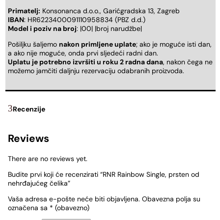
Primatelj:
Konsonanca d.o.o., Garićgradska 13, Zagreb
IBAN
: HR6223400091110958834 (PBZ d.d.)
Model i poziv na broj
: |00| |broj narudžbe|
Pošiljku šaljemo
nakon primljene uplate
; ako je moguće isti dan,
a ako nije moguće, onda prvi sljedeći radni dan.
Uplatu je potrebno izvršiti u roku 2 radna dana
, nakon čega ne
možemo jamčiti daljnju rezervaciju odabranih proizvoda.
Recenzije
Reviews
There are no reviews yet.
Budite prvi koji će recenzirati “RNR Rainbow Single, prsten od
nehrđajućeg čelika”
Vaša adresa e-pošte neće biti objavljena.
Obavezna polja su
označena sa
* (obavezno)