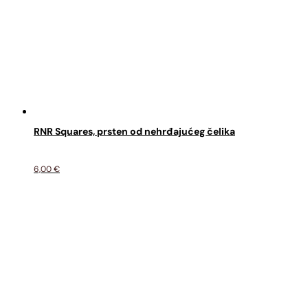
RNR Squares, prsten od nehrđajućeg čelika
6,00
€