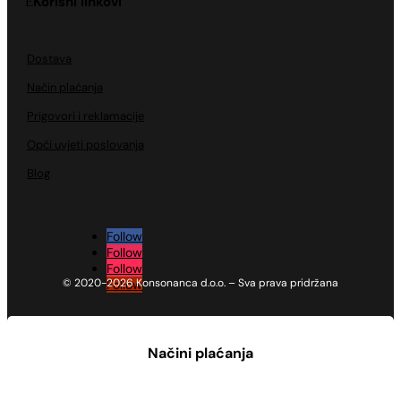
Korisni linkovi
Dostava
Način plaćanja
Prigovori i reklamacije
Opći uvjeti poslovanja
Blog
Follow
Follow
Follow
© 2020-2026 Konsonanca d.o.o. – Sva prava pridržana
Follow
Načini plaćanja