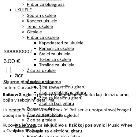
Pribor za bluegrass
UKULELE
Sopran ukulele
Koncert ukulele
Tenor ukulele
Gitalele
Pribor za ukulele
Kapodasteri za ukulele
Remeni za ukulele
1600000002
Stalci za ukulele
Torbe za ukulele
6,00
€
Trzalice za ukulele

Žice za ukulele
ŽICE
Žice za gitaru
Sigurno plaćanje karticama
Žice za akustičnu gitaru
putem CorvusPay platforme
Žice za električnu gitaru
Raibow Single
je prsten od nehrđajućeg čelika koji dolazi u crnoj
Žice za klasičnu gitaru
boji s višebojnim detaljima.
Žice za bas gitaru
Žice za ukulele
Uz
prsten
iz Music Wheel Rock ‘n’ Roll serije upotpuni svoj
image
i
Žice za mandolinu
dodaj šarm svom autentičnom izgledu!
Žice za gitalele
Kupovina je moguća
isključivo u
fizičkoj poslovnici
Music Wheel
POJAČALA
u Ozaljskoj 96, Zagreb.
Pojačala za električnu gitaru
Pojačala za akustičnu gitaru