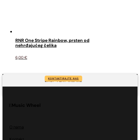
RNR One Stripe Rainbow, prsten od
nehrđajućeg čelika
6,00
€
KONTAKTIRAJTE NAS
SHOP-PLAY-INSPIRE
Music Wheel
O nama
Kontakt