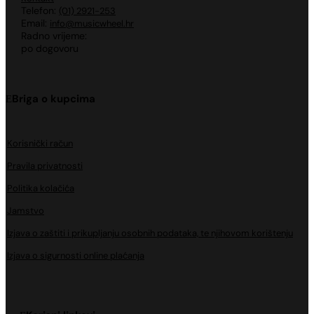
Telefon:
(01) 2921-253
Email:
info@musicwheel.hr
Radno vrijeme:
po dogovoru
Briga o kupcima
Korisnički račun
Pravila privatnosti
Politika kolačića
Jamstvo
Izjava o zaštiti i prikupljanju osobnih podataka, te njihovom korištenju
Izjava o sigurnosti online plaćanja