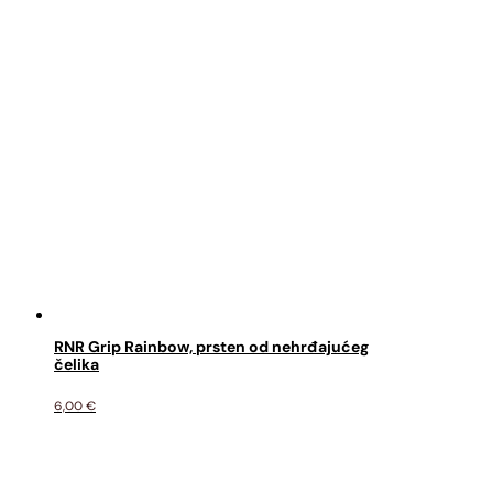
RNR Grip Rainbow, prsten od nehrđajućeg
čelika
6,00
€