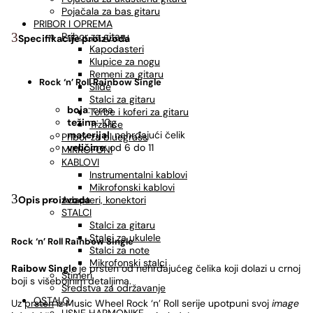
Pojačala za bas gitaru
PRIBOR I OPREMA
Pribor za gitaru
Specifikacije proizvoda
Kapodasteri
Klupice za nogu
Remeni za gitaru
Rock ‘n’ Roll
Rainbow Single
Slide
Stalci za gitaru
boja
: crna
Torbe i koferi za gitaru
težina
: 10g
Trzalice
materijal
: nehrđajući čelik
Pribor za bluegrass
veličine
: od 6 do 11
MIKROFONI
KABLOVI
Instrumentalni kablovi
Mikrofonski kablovi
Adapteri, konektori
Opis proizvoda
STALCI
Stalci za gitaru
Stalci za ukulele
Rock ‘n’ Roll
Rainbow Single
Stalci za note
Mikrofonski stalci
Raibow Single
je prsten od nehrđajućeg čelika koji dolazi u crnoj
Štimeri
boji s višebojnim detaljima.
Sredstva za održavanje
OSTALO
Uz
prsten
iz Music Wheel Rock ‘n’ Roll serije upotpuni svoj
image