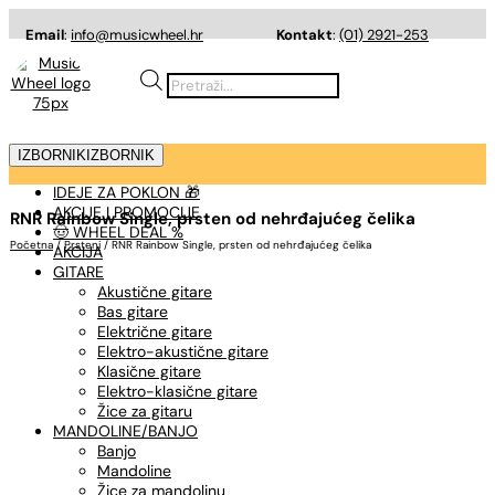
Email
:
info@musicwheel.hr
Kontakt
:
(01) 2921-253
Products
search
IZBORNIK
IZBORNIK
IDEJE ZA POKLON 🎁
AKCIJE I PROMOCIJE
RNR Rainbow Single, prsten od nehrđajućeg čelika
🤠 WHEEL DEAL %
Početna
/
Prsteni
/ RNR Rainbow Single, prsten od nehrđajućeg čelika
AKCIJA
GITARE
Akustične gitare
Bas gitare
Električne gitare
Elektro-akustične gitare
Klasične gitare
Elektro-klasične gitare
Žice za gitaru
MANDOLINE/BANJO
Banjo
Mandoline
Žice za mandolinu