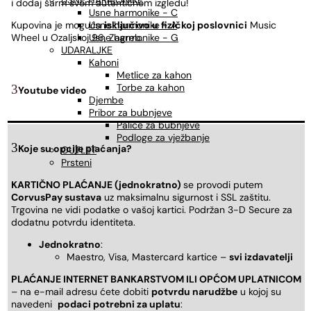
USNE HARMONIKE
i dodaj šarm svom autentičnom izgledu!
Usne harmonike - C
Usne harmonike - A
Kupovina je moguća
isključivo u
fizičkoj poslovnici
Music
Usne harmonike - G
Wheel u Ozaljskoj 96, Zagreb.
UDARALJKE
Kahoni
Metlice za kahon
Torbe za kahon
Youtube video
Djembe
Pribor za bubnjeve
Palice za bubnjeve
Podloge za vježbanje
Koje su opcije plaćanja?
OUTLET
Prsteni
KARTIČNO PLAĆANJE (jednokratno)
se provodi putem
CorvusPay sustava
uz maksimalnu sigurnost i SSL zaštitu.
Trgovina ne vidi podatke o vašoj kartici. Podržan 3-D Secure za
dodatnu potvrdu identiteta.
Jednokratno
:
Maestro, Visa, Mastercard kartice –
svi izdavatelji
PLAĆANJE INTERNET BANKARSTVOM ILI OPĆOM UPLATNICOM
– na e-mail adresu ćete dobiti
potvrdu narudžbe
u kojoj su
navedeni
podaci potrebni za uplatu
: