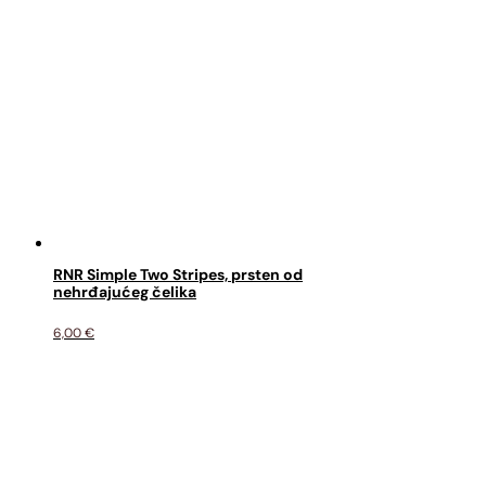
RNR Simple Two Stripes, prsten od
nehrđajućeg čelika
6,00
€