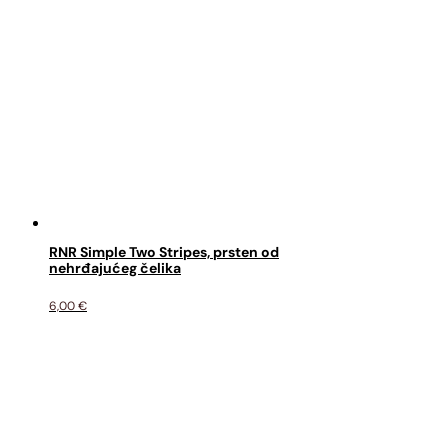
RNR Simple Two Stripes, prsten od
nehrđajućeg čelika
6,00
€