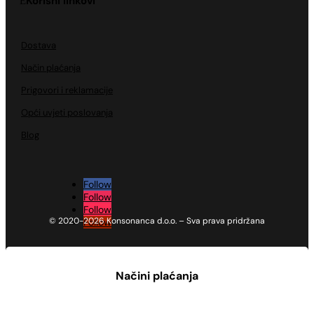
Korisni linkovi
Dostava
Način plaćanja
Prigovori i reklamacije
Opći uvjeti poslovanja
Blog
Follow
Follow
Follow
© 2020-2026 Konsonanca d.o.o. – Sva prava pridržana
Follow
Načini plaćanja