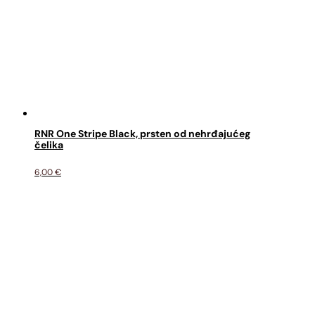
RNR One Stripe Black, prsten od nehrđajućeg
čelika
6,00
€