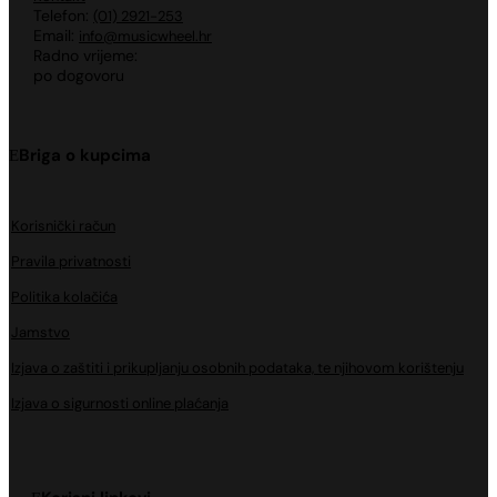
Telefon:
(01) 2921-253
Email:
info@musicwheel.hr
Radno vrijeme:
po dogovoru
Briga o kupcima
Korisnički račun
Pravila privatnosti
Politika kolačića
Jamstvo
Izjava o zaštiti i prikupljanju osobnih podataka, te njihovom korištenju
Izjava o sigurnosti online plaćanja