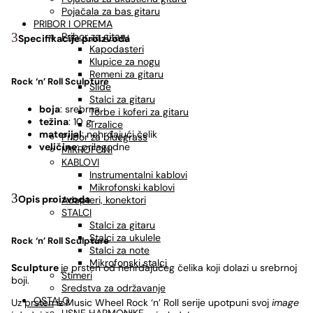
Pojačala za bas gitaru
PRIBOR I OPREMA
Pribor za gitaru
Specifikacije proizvoda
Kapodasteri
Klupice za nogu
Remeni za gitaru
Rock ‘n’ Roll
Sculpture
Slide
Stalci za gitaru
boja
: srebrna
Torbe i koferi za gitaru
težina
: 10 g
Trzalice
materijal
: nehrđajući čelik
Pribor za bluegrass
veličine
: prilagodne
MIKROFONI
KABLOVI
Instrumentalni kablovi
Mikrofonski kablovi
Opis proizvoda
Adapteri, konektori
STALCI
Stalci za gitaru
Stalci za ukulele
Rock ‘n’ Roll
Sculpture
Stalci za note
Mikrofonski stalci
Sculpture
je prsten od nehrđajućeg čelika koji dolazi u srebrnoj
Štimeri
boji.
Sredstva za održavanje
OSTALO
Uz
prsten
iz Music Wheel Rock ‘n’ Roll serije upotpuni svoj
image