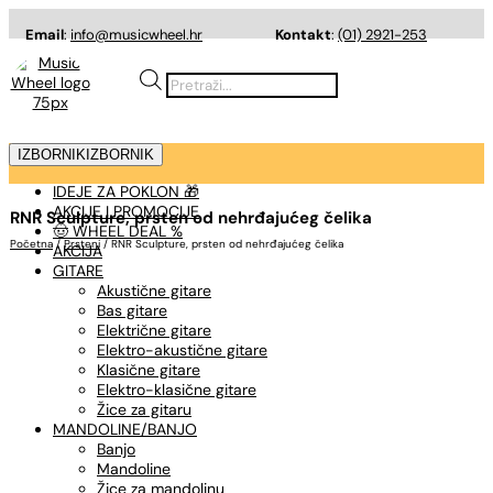
Email
:
info@musicwheel.hr
Kontakt
:
(01) 2921-253
Products
search
IZBORNIK
IZBORNIK
IDEJE ZA POKLON 🎁
AKCIJE I PROMOCIJE
RNR Sculpture, prsten od nehrđajućeg čelika
🤠 WHEEL DEAL %
Početna
/
Prsteni
/ RNR Sculpture, prsten od nehrđajućeg čelika
AKCIJA
GITARE
Akustične gitare
Bas gitare
Električne gitare
Elektro-akustične gitare
Klasične gitare
Elektro-klasične gitare
Žice za gitaru
MANDOLINE/BANJO
Banjo
Mandoline
Žice za mandolinu