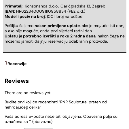
Primatelj:
Konsonanca d.o.o., Garićgradska 13, Zagreb
IBAN
: HR6223400091110958834 (PBZ d.d.)
Model i poziv na broj
: |00| |broj narudžbe|
Pošiljku šaljemo
nakon primljene uplate
; ako je moguće isti dan,
a ako nije moguće, onda prvi sljedeći radni dan.
Uplatu je potrebno izvršiti u roku 2 radna dana
, nakon čega ne
možemo jamčiti daljnju rezervaciju odabranih proizvoda.
Recenzije
Reviews
There are no reviews yet.
Budite prvi koji će recenzirati “RNR Sculpture, prsten od
nehrđajućeg čelika”
Vaša adresa e-pošte neće biti objavljena.
Obavezna polja su
označena sa
* (obavezno)