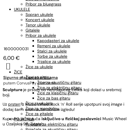
Pribor za bluegrass
UKULELE
Sopran ukulele
Koncert ukulele
Tenor ukulele
Gitalele
Pribor za ukulele
Kapodasteri za ukulele
Remeni za ukulele
1600000031
Stalci za ukulele
Torbe za ukulele
6,00
€
Trzalice za ukulele

Žice za ukulele
ŽICE
Žice za gitaru
Sigurno plaćanje karticama
Žice za akustičnu gitaru
putem CorvusPay platforme
Žice za električnu gitaru
Sculpture
je prsten od nehrđajućeg čelika koji dolazi u srebrnoj
Žice za klasičnu gitaru
boji.
Žice za bas gitaru
Žice za ukulele
Uz
prsten
iz Music Wheel Rock ‘n’ Roll serije upotpuni svoj
image
i
Žice za mandolinu
dodaj šarm svom autentičnom izgledu!
Žice za gitalele
Kupovina je moguća
isključivo u
fizičkoj poslovnici
Music Wheel
POJAČALA
u Ozaljskoj 96, Zagreb.
Pojačala za električnu gitaru
Pojačala za akustičnu gitaru