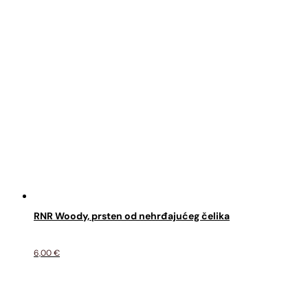
RNR Woody, prsten od nehrđajućeg čelika
6,00
€