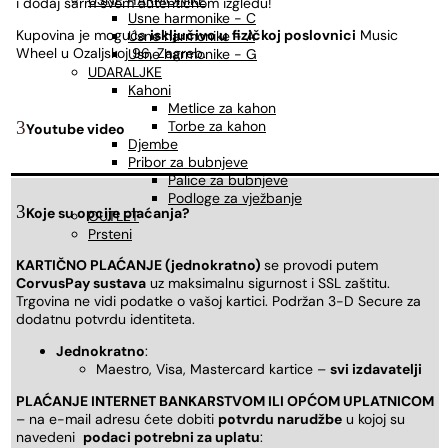
USNE HARMONIKE
i dodaj šarm svom autentičnom izgledu!
Usne harmonike - C
Kupovina je moguća
isključivo u
fizičkoj poslovnici
Music
Usne harmonike - A
Wheel u Ozaljskoj 96, Zagreb.
Usne harmonike - G
UDARALJKE
Kahoni
Metlice za kahon
Torbe za kahon
Youtube video
Djembe
Pribor za bubnjeve
Palice za bubnjeve
Podloge za vježbanje
Koje su opcije plaćanja?
OUTLET
Prsteni
KARTIČNO PLAĆANJE (jednokratno)
se provodi putem
CorvusPay sustava
uz maksimalnu sigurnost i SSL zaštitu.
Trgovina ne vidi podatke o vašoj kartici. Podržan 3-D Secure za
dodatnu potvrdu identiteta.
Jednokratno
:
Maestro, Visa, Mastercard kartice –
svi izdavatelji
PLAĆANJE INTERNET BANKARSTVOM ILI OPĆOM UPLATNICOM
– na e-mail adresu ćete dobiti
potvrdu narudžbe
u kojoj su
navedeni
podaci potrebni za uplatu
: