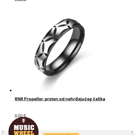
RNR Propeller, prsten od nehrđajućeg čelika
6,00
€