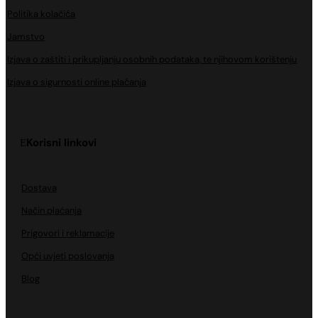
Politika kolačića
Jamstvo
Izjava o zaštiti i prikupljanju osobnih podataka, te njihovom korištenju
Izjava o sigurnosti online plaćanja
Korisni linkovi
Dostava
Način plaćanja
Prigovori i reklamacije
Opći uvjeti poslovanja
Blog