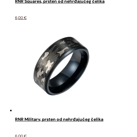
RNR Squares, prsten od nehrđajućeg čelika
6,00
€
RNR Military, prsten od nehrđajućeg čelika
6,00
€