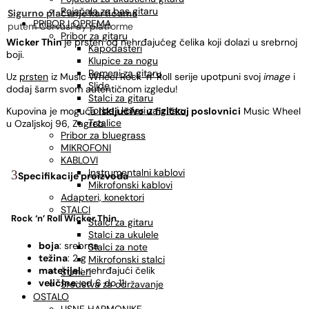
Pojačala za bas gitaru
Sigurno plaćanje karticama
PRIBOR I OPREMA
putem CorvusPay platforme
Pribor za gitaru
Wicker Thin
je prsten od nehrđajućeg čelika koji dolazi u srebrnoj
Kapodasteri
boji.
Klupice za nogu
Remeni za gitaru
Uz
prsten
iz Music Wheel Rock ‘n’ Roll serije upotpuni svoj
image
i
Slide
dodaj šarm svom autentičnom izgledu!
Stalci za gitaru
Torbe i koferi za gitaru
Kupovina je moguća
isključivo u
fizičkoj poslovnici
Music Wheel
Trzalice
u Ozaljskoj 96, Zagreb.
Pribor za bluegrass
MIKROFONI
KABLOVI
Instrumentalni kablovi
Specifikacije proizvoda
Mikrofonski kablovi
Adapteri, konektori
STALCI
Rock ‘n’ Roll
Wicker Thin
Stalci za gitaru
Stalci za ukulele
boja
: srebrna
Stalci za note
težina
: 2 g
Mikrofonski stalci
materijal
: nehrđajući čelik
Štimeri
veličine
: od 6 do 11
Sredstva za održavanje
OSTALO