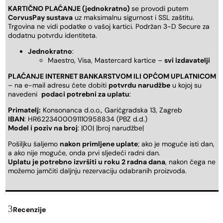
KARTIČNO PLAĆANJE (jednokratno)
se provodi putem
CorvusPay sustava
uz maksimalnu sigurnost i SSL zaštitu.
Trgovina ne vidi podatke o vašoj kartici. Podržan 3-D Secure za
dodatnu potvrdu identiteta.
Jednokratno
:
Maestro, Visa, Mastercard kartice –
svi izdavatelji
PLAĆANJE INTERNET BANKARSTVOM ILI OPĆOM UPLATNICOM
– na e-mail adresu ćete dobiti
potvrdu narudžbe
u kojoj su
navedeni
podaci potrebni za uplatu
:
Primatelj:
Konsonanca d.o.o., Garićgradska 13, Zagreb
IBAN
: HR6223400091110958834 (PBZ d.d.)
Model i poziv na broj
: |00| |broj narudžbe|
Pošiljku šaljemo
nakon primljene uplate
; ako je moguće isti dan,
a ako nije moguće, onda prvi sljedeći radni dan.
Uplatu je potrebno izvršiti u roku 2 radna dana
, nakon čega ne
možemo jamčiti daljnju rezervaciju odabranih proizvoda.
Recenzije