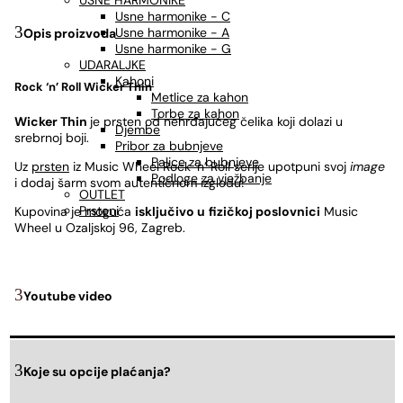
USNE HARMONIKE
Usne harmonike - C
Usne harmonike - A
Opis proizvoda
Usne harmonike - G
UDARALJKE
Kahoni
Rock ‘n’ Roll
Wicker Thin
Metlice za kahon
Torbe za kahon
Wicker Thin
je prsten od nehrđajućeg čelika koji dolazi u
Djembe
srebrnoj boji.
Pribor za bubnjeve
Palice za bubnjeve
Uz
prsten
iz Music Wheel Rock ‘n’ Roll serije upotpuni svoj
image
Podloge za vježbanje
i dodaj šarm svom autentičnom izgledu!
OUTLET
Prsteni
Kupovina je moguća
isključivo u
fizičkoj poslovnici
Music
Wheel u Ozaljskoj 96, Zagreb.
Youtube video
Koje su opcije plaćanja?