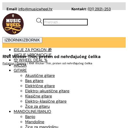
Email
:
info@musicwheel.hr
Kontakt
:
(01) 2921-253
Products
search
IZBORNIK
IZBORNIK
IDEJE ZA POKLON 🎁
AKCIJE I PROMOCIJE
RNR Wicker Thin, prsten od nehrđajućeg čelika
🤠 WHEEL DEAL %
Početna
/
Prsteni
/ RNR Wicker Thin, prsten od nehrđajućeg čelika
AKCIJA
GITARE
Akustične gitare
Bas gitare
Električne gitare
Elektro-akustične gitare
Klasične gitare
Elektro-klasične gitare
Žice za gitaru
MANDOLINE/BANJO
Banjo
Mandoline
Žice za mandolinu