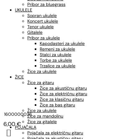
Pribor za bluegrass
UKULELE
Sopran ukulele
Koncert ukulele
Tenor ukulele
Gitalele
Pribor za ukulele
Kapodasteri za ukulele
Remeni za ukulele
Stalci za ukulele
Torbe za ukulele
Trzalice za ukulele
Žice za ukulele
ŽICE
Žice za gitaru
Žice za akustičnu gitaru
Žice za električnu gitaru
Žice za klasičnu gitaru
Žice za bas gitaru
Žice za ukulele
1600000026
Žice za mandolinu
Žice za gitalele
6,00
€
POJAČALA

Pojačala za električnu gitaru
Pojačala za akustičnu gitaru