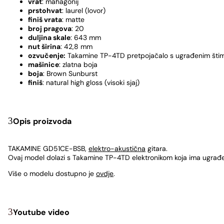
vrat
: mahagonij
prstohvat
: laurel (lovor)
finiš vrata
: matte
broj pragova
: 20
duljina skale
: 643 mm
nut širina
: 42,8 mm
ozvučenje:
Takamine TP-4TD pretpojačalo s ugrađenim šti
mašinice
: zlatna boja
boja
: Brown Sunburst
finiš
: natural high gloss (visoki sjaj)
Opis proizvoda
TAKAMINE GD51CE-BSB,
elektro-akustična
gitara.
Ovaj model dolazi s Takamine TP-4TD elektronikom koja ima ugrađeni
Više o modelu dostupno je
ovdje
.
Youtube video