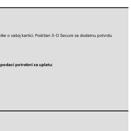
atke o vašoj kartici. Podržan 3-D Secure za dodatnu potvrdu
i
podaci potrebni za uplatu
: