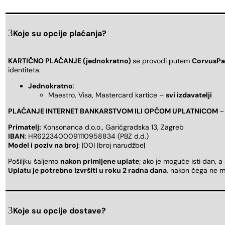
Koje su opcije plaćanja?
KARTIČNO PLAĆANJE (jednokratno)
se provodi putem
CorvusPa
identiteta.
Jednokratno
:
Maestro, Visa, Mastercard kartice –
svi izdavatelji
PLAĆANJE INTERNET BANKARSTVOM ILI OPĆOM UPLATNICOM
–
Primatelj:
Konsonanca d.o.o., Garićgradska 13, Zagreb
IBAN
: HR6223400091110958834 (PBZ d.d.)
Model i poziv na broj
: |00| |broj narudžbe|
Pošiljku šaljemo
nakon primljene uplate
; ako je moguće isti dan, a
Uplatu je potrebno izvršiti u roku 2 radna dana
, nakon čega ne m
Koje su opcije dostave?