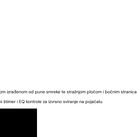
m izrađenom od pune smreke te stražnjom pločom i bočnim stranica
štimer i EQ kontrole za izvrsno sviranje na pojačalu.