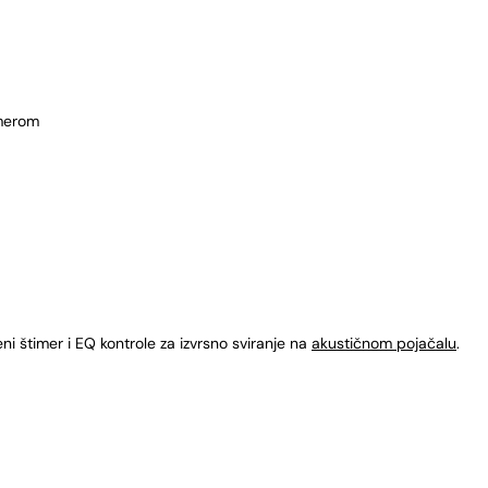
merom
 štimer i EQ kontrole za izvrsno sviranje na
akustičnom pojačalu
.