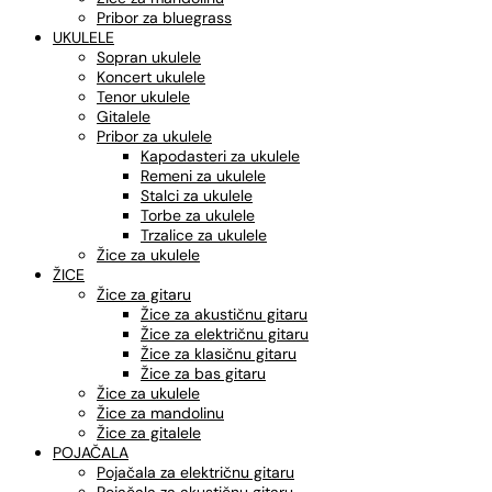
Pribor za bluegrass
UKULELE
Sopran ukulele
Koncert ukulele
Tenor ukulele
Gitalele
Pribor za ukulele
Kapodasteri za ukulele
Remeni za ukulele
Stalci za ukulele
Torbe za ukulele
Trzalice za ukulele
Žice za ukulele
ŽICE
Žice za gitaru
Žice za akustičnu gitaru
Žice za električnu gitaru
Žice za klasičnu gitaru
Žice za bas gitaru
Žice za ukulele
Žice za mandolinu
Žice za gitalele
POJAČALA
Pojačala za električnu gitaru