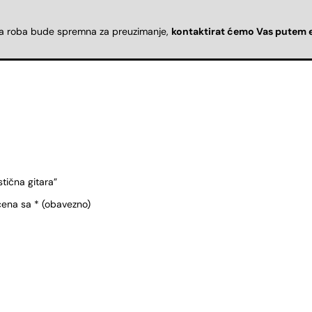
da roba bude spremna za preuzimanje,
kontaktirat ćemo Vas putem 
tična gitara”
čena sa
* (obavezno)