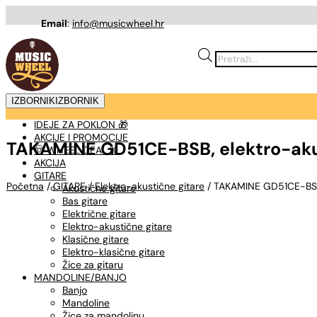
Email
:
info@musicwheel.hr
Products
search
IZBORNIK
IZBORNIK
IDEJE ZA POKLON 🎁
AKCIJE I PROMOCIJE
TAKAMINE GD51CE-BSB, elektro-aku
🤠 WHEEL DEAL %
AKCIJA
GITARE
Početna
/
GITARE
/
Elektro-akustične gitare
/ TAKAMINE GD51CE-BSB,
Akustične gitare
Bas gitare
Električne gitare
Elektro-akustične gitare
Klasične gitare
Elektro-klasične gitare
Žice za gitaru
MANDOLINE/BANJO
Banjo
Mandoline
Žice za mandolinu