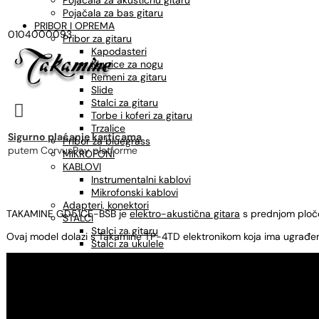
Pojačala za akustičnu gitaru
Pojačala za bas gitaru
PRIBOR I OPREMA
0104000093
Pribor za gitaru
Kapodasteri
Klupice za nogu
Remeni za gitaru
Slide
Stalci za gitaru

Torbe i koferi za gitaru
Trzalice
Sigurno plaćanje karticama
Pribor za bluegrass
putem CorvusPay platforme
MIKROFONI
KABLOVI
Instrumentalni kablovi
Mikrofonski kablovi
Adapteri, konektori
TAKAMINE GD51CE-BSB je
elektro-akustična gitara
s prednjom pločo
STALCI
Stalci za gitaru
Ovaj model dolazi s Takamine TP-4TD elektronikom koja ima ugrađeni 
Stalci za ukulele
Stalci za note
Mikrofonski stalci
Štimeri
Sredstva za održavanje
OSTALO