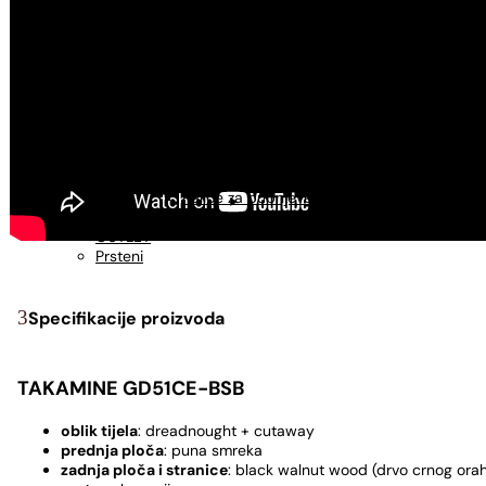
USNE HARMONIKE
Usne harmonike - C
Usne harmonike - A
Usne harmonike - G
UDARALJKE
Kahoni
Metlice za kahon
Torbe za kahon
Djembe
Pribor za bubnjeve
Palice za bubnjeve
Podloge za vježbanje
OUTLET
Prsteni
Specifikacije proizvoda
TAKAMINE GD51CE-BSB
oblik tijela
: dreadnought + cutaway
prednja ploča
: puna smreka
zadnja ploča i stranice
: black walnut wood (drvo crnog ora