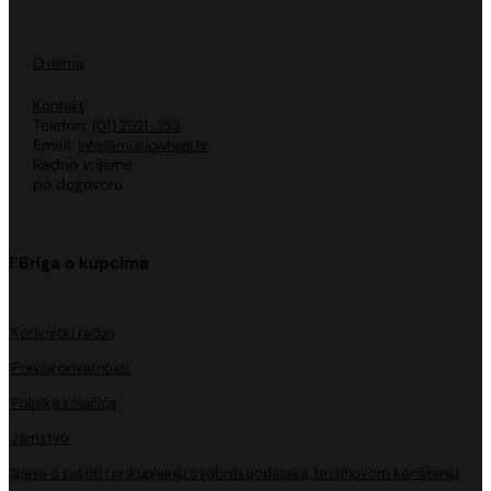
O nama
Kontakt
Telefon:
(01) 2921-253
Email:
info@musicwheel.hr
Radno vrijeme:
po dogovoru
Briga o kupcima
Korisnički račun
Pravila privatnosti
Politika kolačića
Jamstvo
Izjava o zaštiti i prikupljanju osobnih podataka, te njihovom korištenju