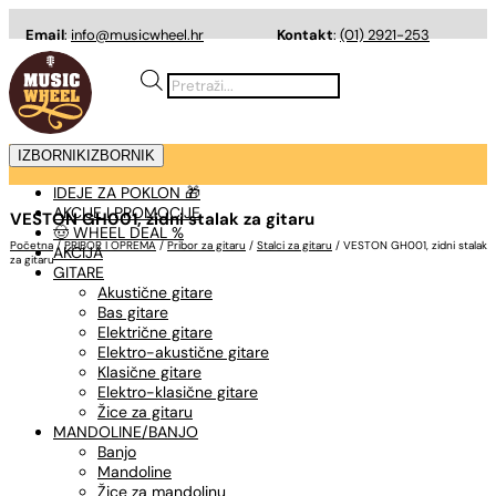
Email
:
info@musicwheel.hr
Kontakt
:
(01) 2921-253
Products
search
IZBORNIK
IZBORNIK
IDEJE ZA POKLON 🎁
AKCIJE I PROMOCIJE
VESTON GH001, zidni stalak za gitaru
🤠 WHEEL DEAL %
Početna
/
PRIBOR I OPREMA
/
Pribor za gitaru
/
Stalci za gitaru
/ VESTON GH001, zidni stalak
AKCIJA
za gitaru
GITARE
Akustične gitare
Bas gitare
Električne gitare
Elektro-akustične gitare
Klasične gitare
Elektro-klasične gitare
Žice za gitaru
MANDOLINE/BANJO
Banjo
Mandoline
Žice za mandolinu