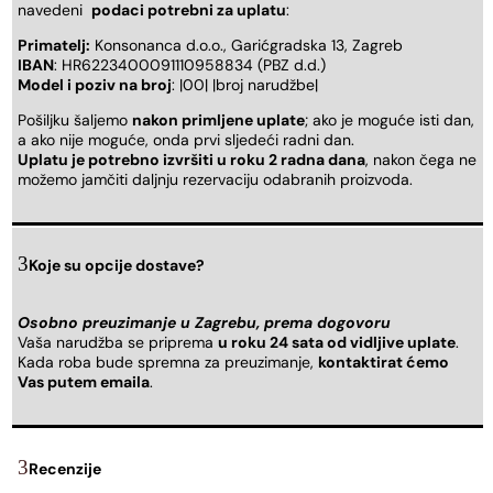
navedeni
podaci potrebni za uplatu
:
Primatelj:
Konsonanca d.o.o., Garićgradska 13, Zagreb
IBAN
: HR6223400091110958834 (PBZ d.d.)
Model i poziv na broj
: |00| |broj narudžbe|
Pošiljku šaljemo
nakon primljene uplate
; ako je moguće isti dan,
a ako nije moguće, onda prvi sljedeći radni dan.
Uplatu je potrebno izvršiti u roku 2 radna dana
, nakon čega ne
možemo jamčiti daljnju rezervaciju odabranih proizvoda.
Koje su opcije dostave?
Osobno preuzimanje u Zagrebu, prema dogovoru
Vaša narudžba se priprema
u roku 24 sata od vidljive uplate
.
Kada roba bude spremna za preuzimanje,
kontaktirat ćemo
Vas putem emaila
.
Recenzije