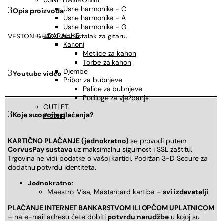
USNE HARMONIKE
Usne harmonike - C
Opis proizvoda
Usne harmonike - A
Usne harmonike - G
UDARALJKE
VESTON GH001, zidni stalak za gitaru.
Kahoni
Metlice za kahon
Torbe za kahon
Djembe
Youtube video
Pribor za bubnjeve
Palice za bubnjeve
Podloge za vježbanje
OUTLET
Koje su opcije plaćanja?
Prsteni
KARTIČNO PLAĆANJE (jednokratno)
se provodi putem
CorvusPay sustava
uz maksimalnu sigurnost i SSL zaštitu.
Trgovina ne vidi podatke o vašoj kartici. Podržan 3-D Secure za
dodatnu potvrdu identiteta.
Jednokratno
:
Maestro, Visa, Mastercard kartice –
svi izdavatelji
PLAĆANJE INTERNET BANKARSTVOM ILI OPĆOM UPLATNICOM
– na e-mail adresu ćete dobiti
potvrdu narudžbe
u kojoj su