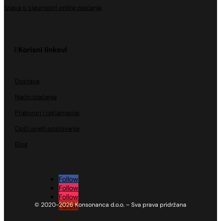
Izjava o sigurnosti online plaćanja
Korisni linkovi
Dostava
Način plaćanja
Prigovori i reklamacije
Opći uvjeti poslovanja
Blog
Follow
Follow
Follow
© 2020-2026 Konsonanca d.o.o. – Sva prava pridržana
Follow