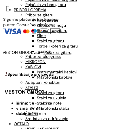
Pojačala za bas gitaru

PRIBOR I OPREMA
Pribor za gitaru
Sigurno plaćanje karticama
Kapodasteri
putem CorvusPay platforme
Klupice za nogu
Remeni za gitaru
Slide
Stalci za gitaru
Torbe i koferi za gitaru
Trzalice
VESTON GH001, zidni
stalak za gitaru
.
Pribor za bluegrass
MIKROFONI
KABLOVI
Instrumentalni kablovi
Specifikacije proizvoda
Mikrofonski kablovi
Adapteri, konektori
STALCI
VESTON GH001
Stalci za gitaru
Stalci za ukulele
Stalci za note
širina
: 50-95 mm
Mikrofonski stalci
visina
: 98 mm
Štimeri
dubina
: 175 mm
Sredstva za održavanje
OSTALO