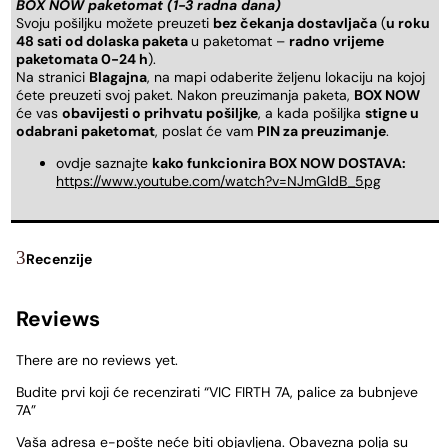
BOX NOW paketomat (1-3 radna dana)
Svoju pošiljku možete preuzeti
bez čekanja dostavljača
(
u roku
48 sati od dolaska paketa
u paketomat –
radno vrijeme
paketomata 0-24 h
).
Na stranici
Blagajna
, na mapi odaberite željenu lokaciju na kojoj
ćete preuzeti svoj paket. Nakon preuzimanja paketa,
BOX NOW
će vas
obavijesti o prihvatu pošiljke
, a kada pošiljka
stigne u
odabrani paketomat
, poslat će vam
PIN za preuzimanje
.
ovdje saznajte
kako funkcionira BOX NOW DOSTAVA:
https://www.youtube.com/watch?v=NJmGldB_5pg
Recenzije
Reviews
There are no reviews yet.
Budite prvi koji će recenzirati “VIC FIRTH 7A, palice za bubnjeve
7A”
Vaša adresa e-pošte neće biti objavljena.
Obavezna polja su