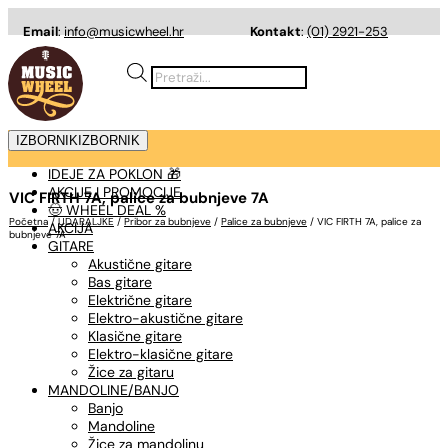
Email
:
info@musicwheel.hr
Kontakt
:
(01) 2921-253
Products
search
IZBORNIK
IZBORNIK
IDEJE ZA POKLON 🎁
AKCIJE I PROMOCIJE
VIC FIRTH 7A, palice za bubnjeve 7A
🤠 WHEEL DEAL %
Početna
/
UDARALJKE
/
Pribor za bubnjeve
/
Palice za bubnjeve
/ VIC FIRTH 7A, palice za
AKCIJA
bubnjeve 7A
GITARE
Akustične gitare
Bas gitare
Električne gitare
Elektro-akustične gitare
Klasične gitare
Elektro-klasične gitare
Žice za gitaru
MANDOLINE/BANJO
Banjo
Mandoline
Žice za mandolinu