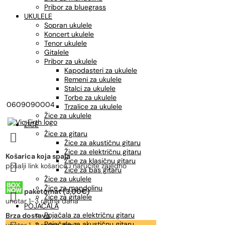
Pribor za bluegrass
UKULELE
Sopran ukulele
Koncert ukulele
Tenor ukulele
Gitalele
Pribor za ukulele
Kapodasteri za ukulele
Remeni za ukulele
Stalci za ukulele
Torbe za ukulele
0609090004
Trzalice za ukulele
Žice za ukulele
ŽICE
Žice za gitaru

Žice za akustičnu gitaru
Žice za električnu gitaru
Košarica koja spaja
Žice za klasičnu gitaru

pošalji link košarice i naručite zajedno
Žice za bas gitaru
Žice za ukulele
Žice za mandolinu
paketomat (3,00€)

Žice za gitalele
unutar 1-3 radna dana
POJAČALA
Pojačala za električnu gitaru
Brza dostava
Pojačala za akustičnu gitaru