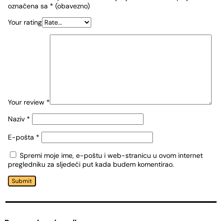
označena sa
* (obavezno)
Your rating
Your review
*
Naziv
*
E-pošta
*
Spremi moje ime, e-poštu i web-stranicu u ovom internet
pregledniku za sljedeći put kada budem komentirao.
Submit