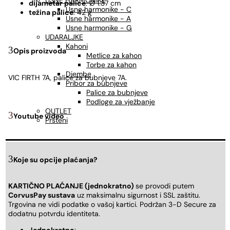
USNE HARMONIKE
dijametar palice
: Ø 1.37 cm
Usne harmonike - C
težina palice
: 42 g
Usne harmonike - A
Usne harmonike - G
UDARALJKE
Kahoni
Opis proizvoda
Metlice za kahon
Torbe za kahon
Djembe
VIC FIRTH 7A, palice za bubnjeve 7A.
Pribor za bubnjeve
Palice za bubnjeve
Podloge za vježbanje
OUTLET
Youtube video
Prsteni
Koje su opcije plaćanja?
KARTIČNO PLAĆANJE (jednokratno)
se provodi putem
CorvusPay sustava
uz maksimalnu sigurnost i SSL zaštitu.
Trgovina ne vidi podatke o vašoj kartici. Podržan 3-D Secure za
dodatnu potvrdu identiteta.