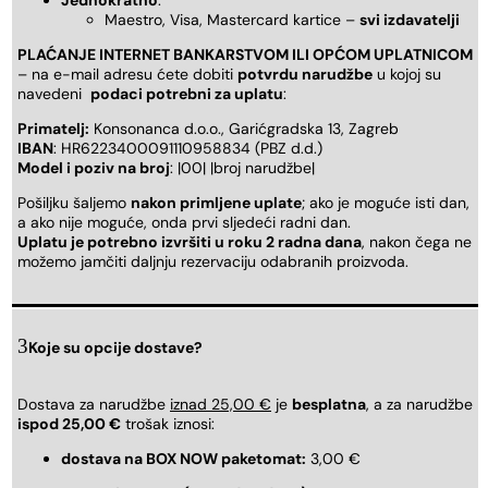
Jednokratno
:
Maestro, Visa, Mastercard kartice –
svi izdavatelji
PLAĆANJE INTERNET BANKARSTVOM ILI OPĆOM UPLATNICOM
– na e-mail adresu ćete dobiti
potvrdu narudžbe
u kojoj su
navedeni
podaci potrebni za uplatu
:
Primatelj:
Konsonanca d.o.o., Garićgradska 13, Zagreb
IBAN
: HR6223400091110958834 (PBZ d.d.)
Model i poziv na broj
: |00| |broj narudžbe|
Pošiljku šaljemo
nakon primljene uplate
; ako je moguće isti dan,
a ako nije moguće, onda prvi sljedeći radni dan.
Uplatu je potrebno izvršiti u roku 2 radna dana
, nakon čega ne
možemo jamčiti daljnju rezervaciju odabranih proizvoda.
Koje su opcije dostave?
Dostava za narudžbe
iznad 25,00 €
je
besplatna
, a za narudžbe
ispod 25,00 €
trošak iznosi:
dostava na BOX NOW paketomat:
3,00 €