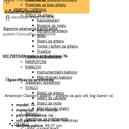

unutar 1-3 radna dana
Pojačala za bas gitaru
PRIBOR I OPREMA
Besplatna dostava
Pribor za gitaru

za narudžbe
iznad 25,00€
Kapodasteri
Klupice za nogu
Sigurno plaćanje karticama
Remeni za gitaru
putem CorvusPay platforme
Slide
Stalci za gitaru
Torbe i koferi za gitaru
Trzalice
VIC FIRTH 7A
,
palice za bubnjeve
7A.
Pribor za bluegrass
MIKROFONI
KABLOVI
Instrumentalni kablovi
Mikrofonski kablovi
Specifikacije proizvoda
Adapteri, konektori
STALCI
Stalci za gitaru
American Classic® palice – izvrsne za jazz stil, big band i sl.
Stalci za ukulele
Stalci za note
model
: 7A
Mikrofonski stalci
materijal
: drvo hikorije
Štimeri
površina palice
: lak
Sredstva za održavanje
vrh palice
: drveni, oblik Teardrop
OSTALO
duljina palice
: 39.37 cm