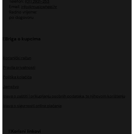
Telefon:
(01) 2921-253
Email:
info@musicwheel.hr
Radno vrijeme:
po dogovoru
Briga o kupcima
Korisnički račun
Pravila privatnosti
Politika kolačića
Jamstvo
Izjava o zaštiti i prikupljanju osobnih podataka, te njihovom korištenju
Izjava o sigurnosti online plaćanja
Korisni linkovi