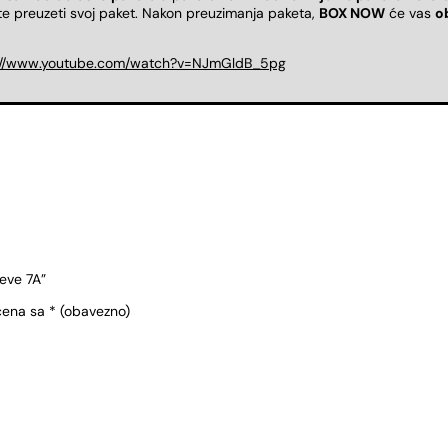
ete preuzeti svoj paket. Nakon preuzimanja paketa,
BOX NOW
će vas
o
://www.youtube.com/watch?v=NJmGldB_5pg
jeve 7A”
čena sa
* (obavezno)