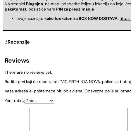
Na stranici
Blagajna
, na mapi odaberite željenu lokaciju na kojoj ć
paketomat
, poslat će vam
PIN za preuzimanje
.
ovdje saznajte
kako funkcionira BOX NOW DOSTAVA:
https
Recenzije
Reviews
There are no reviews yet.
Budite prvi koji će recenzirati “VIC FIRTH N7A NOVA, palice za bubn
Vaša adresa e-pošte neće biti objavljena.
Obavezna polja su ozna
Your rating