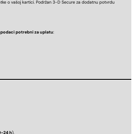
atke o vašoj kartici. Podržan 3-D Secure za dodatnu potvrdu
i
podaci potrebni za uplatu
:
0-24 h
).