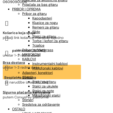
Pojačala za akustičnu gitaru
0609090006
Pojačala za bas gitaru
PRIBOR I OPREMA
Pribor za gitaru
Kapodasteri

Klupice za nogu
Remeni za gitaru
Slide
Košarica koja spaja
Stalci za gitaru

pošalji link košarice i naručite zajedno
Torbe i koferi za gitaru
Trzalice
Pribor za bluegrass
paketomat (3,00€)

MIKROFONI
unutar 1-3 radna dana
KABLOVI
Brza dostava
Instrumentalni kablovi

unutar 1-3 radna dana
Mikrofonski kablovi
Adapteri, konektori
STALCI
Besplatna dostava
Stalci za gitaru

za narudžbe
iznad 25,00€
Stalci za ukulele
Stalci za note
Sigurno plaćanje karticama
Mikrofonski stalci
putem CorvusPay platforme
Štimeri
Sredstva za održavanje
OSTALO