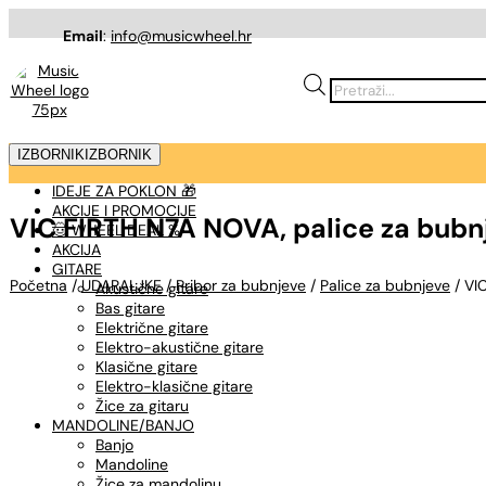
Email
:
info@musicwheel.hr
Products
search
IZBORNIK
IZBORNIK
IDEJE ZA POKLON 🎁
AKCIJE I PROMOCIJE
VIC FIRTH N7A NOVA, palice za bubn
🤠 WHEEL DEAL %
AKCIJA
GITARE
Početna
/
UDARALJKE
/
Pribor za bubnjeve
/
Palice za bubnjeve
/ VI
Akustične gitare
Bas gitare
Električne gitare
Elektro-akustične gitare
Klasične gitare
Elektro-klasične gitare
Žice za gitaru
MANDOLINE/BANJO
Banjo
Mandoline
Žice za mandolinu