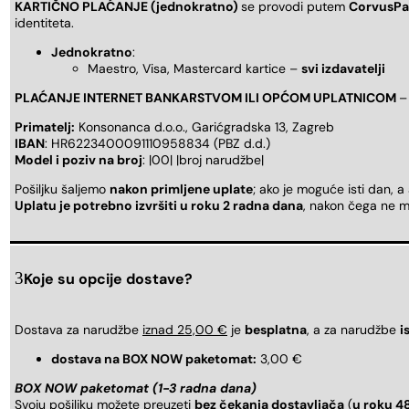
KARTIČNO PLAĆANJE (jednokratno)
se provodi putem
CorvusPa
identiteta.
Jednokratno
:
Maestro, Visa, Mastercard kartice –
svi izdavatelji
PLAĆANJE INTERNET BANKARSTVOM ILI OPĆOM UPLATNICOM
–
Primatelj:
Konsonanca d.o.o., Garićgradska 13, Zagreb
IBAN
: HR6223400091110958834 (PBZ d.d.)
Model i poziv na broj
: |00| |broj narudžbe|
Pošiljku šaljemo
nakon primljene uplate
; ako je moguće isti dan, a
Uplatu je potrebno izvršiti u roku 2 radna dana
, nakon čega ne m
Koje su opcije dostave?
Dostava za narudžbe
iznad 25,00 €
je
besplatna
, a za narudžbe
i
dostava na BOX NOW paketomat:
3,00 €
BOX NOW paketomat (1-3 radna dana)
Svoju pošiljku možete preuzeti
bez čekanja dostavljača
(
u roku 4