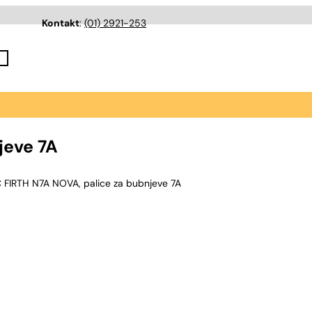
Kontakt
:
(01) 2921-253
jeve 7A
C FIRTH N7A NOVA, palice za bubnjeve 7A