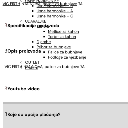
USNE HARMONIKE
VIC FIRTH
N7A NOVA,
palice za bubnjeve
7A.
Usne harmonike - C
Usne harmonike - A
Usne harmonike - G
UDARALJKE
Specifikacije proizvoda
Kahoni
Metlice za kahon
Torbe za kahon
Djembe
Pribor za bubnjeve
Opis proizvoda
Palice za bubnjeve
Podloge za vježbanje
OUTLET
VIC FIRTH N7A NOVA, palice za bubnjeve 7A.
Prsteni
Youtube video
Koje su opcije plaćanja?