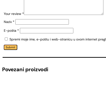
Your review
*
Naziv
*
E-pošta
*
Spremi moje ime, e-poštu i web-stranicu u ovom internet preg
Submit
Povezani proizvodi