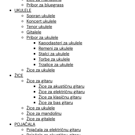
Pribor za bluegrass
UKULELE
Sopran ukulele
Koncert ukulele
Tenor ukulele
Gitalele
Pribor za ukulele
Kapodasteri za ukulele
Remeni za ukulele
Stalci za ukulele
Torbe za ukulele
Trzalice za ukulele
Žice za ukulele
ŽICE
Žice za gitaru
Žice za akustičnu gitaru
Žice za električnu gitaru
Žice za klasičnu gitaru
Žice za bas gitaru
Žice za ukulele
Žice za mandolinu
Žice za gitalele
POJAČALA
Pojačala za električnu gitaru