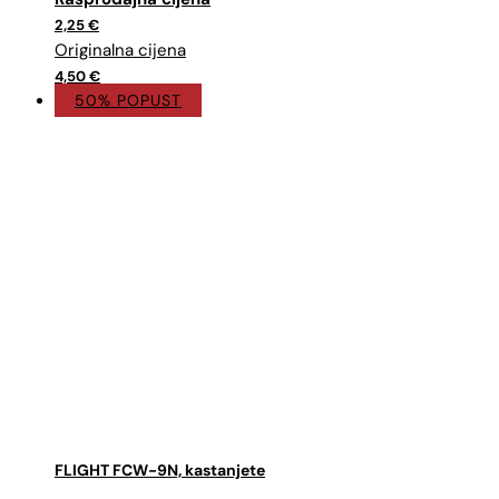
cijena
cijena
2,25
€
bila
je:
je:
2,25 €.
4,50 €.
4,50
€
50% POPUST
FLIGHT FCW-9N, kastanjete