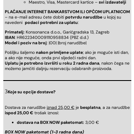
Maestro, Visa, Mastercard kartice –
svi izdavatelji
PLAĆANJE INTERNET BANKARSTVOM ILI OPĆOM UPLATNICOM
– na e-mail adresu ćete dobiti
potvrdu narudžbe
u kojoj su
navedeni
podaci potrebni za uplatu
:
Primatelj:
Konsonanca d.o.o., Garićgradska 13, Zagreb
IBAN
: HR6223400091110958834 (PBZ d.d.)
Model i poziv na broj
: |00| |broj narudžbe|
Pošiljku šaljemo
nakon primljene uplate
; ako je moguće isti dan,
a ako nije moguće, onda prvi sljedeći radni dan.
Uplatu je potrebno izvršiti u roku 2 radna dana
, nakon čega ne
možemo jamčiti daljnju rezervaciju odabranih proizvoda.
Koje su opcije dostave?
Dostava za narudžbe
iznad 25,00 €
je
besplatna
, a za narudžbe
ispod 25,00 €
trošak iznosi:
dostava na BOX NOW paketomat:
3,00 €
BOX NOW paketomat (1-3 radna dana)