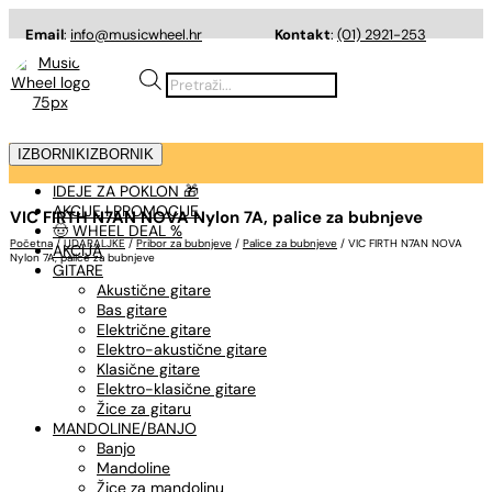
Email
:
info@musicwheel.hr
Kontakt
:
(01) 2921-253
Products
search
IZBORNIK
IZBORNIK
IDEJE ZA POKLON 🎁
AKCIJE I PROMOCIJE
VIC FIRTH N7AN NOVA Nylon 7A, palice za bubnjeve
🤠 WHEEL DEAL %
Početna
/
UDARALJKE
/
Pribor za bubnjeve
/
Palice za bubnjeve
/ VIC FIRTH N7AN NOVA
AKCIJA
Nylon 7A, palice za bubnjeve
GITARE
Akustične gitare
Bas gitare
Električne gitare
Elektro-akustične gitare
Klasične gitare
Elektro-klasične gitare
Žice za gitaru
MANDOLINE/BANJO
Banjo
Mandoline
Žice za mandolinu