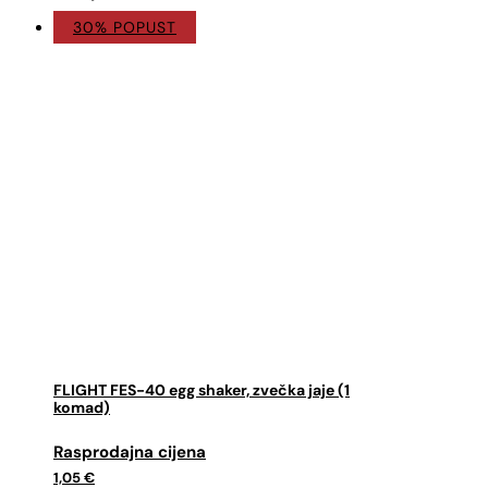
30% POPUST
FLIGHT FES-40 egg shaker, zvečka jaje (1
komad)
Izvorna
Trenutna
cijena
cijena
1,05
€
bila
je: