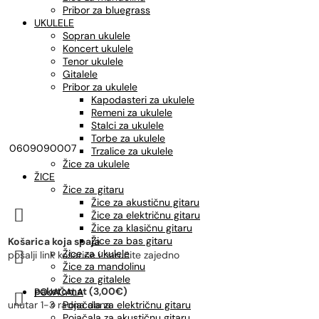
Pribor za bluegrass
UKULELE
Sopran ukulele
Koncert ukulele
Tenor ukulele
Gitalele
Pribor za ukulele
Kapodasteri za ukulele
Remeni za ukulele
Stalci za ukulele
Torbe za ukulele
0609090007
Trzalice za ukulele
Žice za ukulele
ŽICE
Žice za gitaru
Žice za akustičnu gitaru

Žice za električnu gitaru
Žice za klasičnu gitaru
Žice za bas gitaru
Košarica koja spaja
Žice za ukulele

pošalji link košarice i naručite zajedno
Žice za mandolinu
Žice za gitalele
paketomat (3,00€)
POJAČALA

unutar 1-3 radna dana
Pojačala za električnu gitaru
Pojačala za akustičnu gitaru