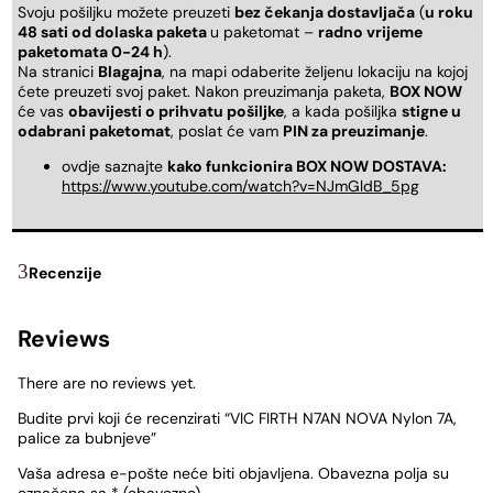
Svoju pošiljku možete preuzeti
bez čekanja dostavljača
(
u roku
48 sati od dolaska paketa
u paketomat –
radno vrijeme
paketomata 0-24 h
).
Na stranici
Blagajna
, na mapi odaberite željenu lokaciju na kojoj
ćete preuzeti svoj paket. Nakon preuzimanja paketa,
BOX NOW
će vas
obavijesti o prihvatu pošiljke
, a kada pošiljka
stigne u
odabrani paketomat
, poslat će vam
PIN za preuzimanje
.
ovdje saznajte
kako funkcionira BOX NOW DOSTAVA:
https://www.youtube.com/watch?v=NJmGldB_5pg
Recenzije
Reviews
There are no reviews yet.
Budite prvi koji će recenzirati “VIC FIRTH N7AN NOVA Nylon 7A,
palice za bubnjeve”
Vaša adresa e-pošte neće biti objavljena.
Obavezna polja su