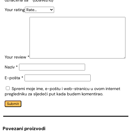
označena sa
* (obavezno)
Your rating
Your review
*
Naziv
*
E-pošta
*
Spremi moje ime, e-poštu i web-stranicu u ovom internet
pregledniku za sljedeći put kada budem komentirao.
Submit
Povezani proizvodi