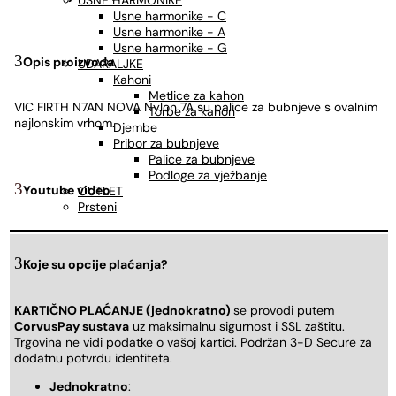
USNE HARMONIKE
Usne harmonike - C
Usne harmonike - A
Usne harmonike - G
Opis proizvoda
UDARALJKE
Kahoni
Metlice za kahon
VIC FIRTH N7AN NOVA Nylon 7A su palice za bubnjeve s ovalnim
Torbe za kahon
najlonskim vrhom.
Djembe
Pribor za bubnjeve
Palice za bubnjeve
Podloge za vježbanje
Youtube video
OUTLET
Prsteni
Koje su opcije plaćanja?
KARTIČNO PLAĆANJE (jednokratno)
se provodi putem
CorvusPay sustava
uz maksimalnu sigurnost i SSL zaštitu.
Trgovina ne vidi podatke o vašoj kartici. Podržan 3-D Secure za
dodatnu potvrdu identiteta.
Jednokratno
: