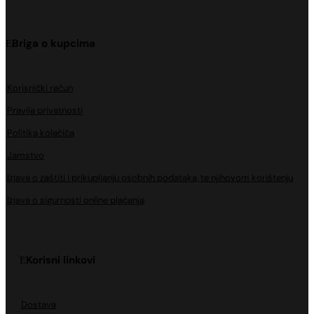
Briga o kupcima
Korisnički račun
Pravila privatnosti
Politika kolačića
Jamstvo
Izjava o zaštiti i prikupljanju osobnih podataka, te njihovom korištenju
Izjava o sigurnosti online plaćanja
Korisni linkovi
Dostava