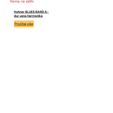
Nema na zalihi
Hohner BLUES BAND A-
dur usna harmonika
Pročitaj više