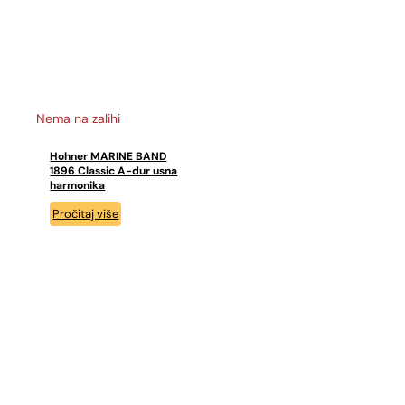
Nema na zalihi
Hohner MARINE BAND
1896 Classic A-dur usna
harmonika
Pročitaj više