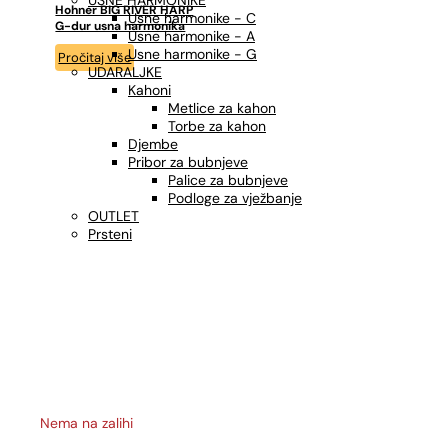
USNE HARMONIKE
Hohner BIG RIVER HARP
Usne harmonike - C
G-dur usna harmonika
Usne harmonike - A
Usne harmonike - G
Pročitaj više
UDARALJKE
Kahoni
Metlice za kahon
Torbe za kahon
Djembe
Pribor za bubnjeve
Palice za bubnjeve
Podloge za vježbanje
OUTLET
Prsteni
Nema na zalihi