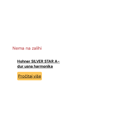
Nema na zalihi
Hohner SILVER STAR A-
dur usna harmonika
Pročitaj više