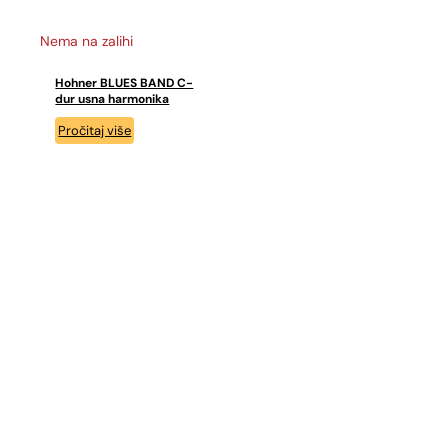
Nema na zalihi
Hohner BLUES BAND C-
dur usna harmonika
Pročitaj više