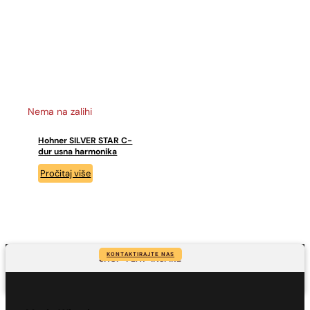
Nema na zalihi
Hohner SILVER STAR C-
dur usna harmonika
Pročitaj više
KONTAKTIRAJTE NAS
SHOP-PLAY-INSPIRE