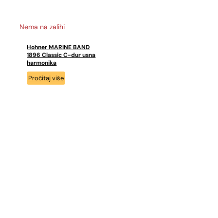
Nema na zalihi
Hohner MARINE BAND
1896 Classic C-dur usna
harmonika
Pročitaj više