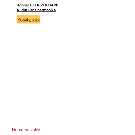
Hohner BIG RIVER HARP
A-dur usna harmonika
Pročitaj više
Nema na zalihi