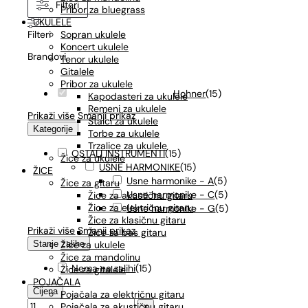
Filteri
Pribor za bluegrass
UKULELE
Filteri
Sopran ukulele
Koncert ukulele
Brandovi
Tenor ukulele
Gitalele
Pribor za ukulele
Hohner
(
15
)
Kapodasteri za ukulele
Remeni za ukulele
Prikaži više
Smanji prikaz
Stalci za ukulele
Kategorije
Torbe za ukulele
Trzalice za ukulele
OSTALI INSTRUMENTI
(
15
)
Žice za ukulele
USNE HARMONIKE
(
15
)
ŽICE
Usne harmonike - A
(
5
)
Žice za gitaru
Usne harmonike - C
(
5
)
Žice za akustičnu gitaru
Žice za električnu gitaru
Usne harmonike - G
(
5
)
Žice za klasičnu gitaru
Prikaži više
Smanji prikaz
Žice za bas gitaru
Stanje zalihe
Žice za ukulele
Žice za mandolinu
Nema na zalihi
(
15
)
Žice za gitalele
POJAČALA
Cijena
Pojačala za električnu gitaru
Pojačala za akustičnu gitaru
×