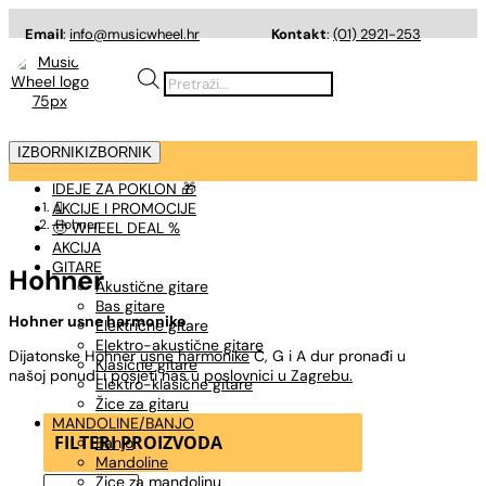
Email
:
info@musicwheel.hr
Kontakt
:
(01) 2921-253
Products
search
IZBORNIK
IZBORNIK
IDEJE ZA POKLON 🎁
AKCIJE I PROMOCIJE

Hohner
🤠 WHEEL DEAL %
AKCIJA
GITARE
Hohner
Akustične gitare
Bas gitare
Hohner usne harmonike
Električne gitare
Elektro-akustične gitare
Dijatonske Hohner
usne harmonike
C, G i A dur pronađi u
Klasične gitare
našoj ponudi i posjeti nas u
poslovnici u Zagrebu.
Elektro-klasične gitare
Žice za gitaru
MANDOLINE/BANJO
FILTERI PROIZVODA
Banjo
Mandoline
Žice za mandolinu