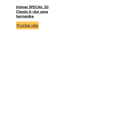
Hohner SPECIAL 20
Classic A-dur usna
harmonika
Pročitaj više