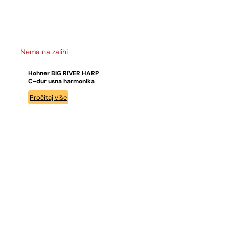
Nema na zalihi
Hohner BIG RIVER HARP
C-dur usna harmonika
Pročitaj više