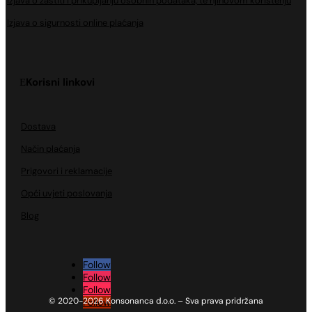
Izjava o zaštiti i prikupljanju osobnih podataka, te njihovom korištenju
Izjava o sigurnosti online plaćanja
Korisni linkovi
Dostava
Način plaćanja
Prigovori i reklamacije
Opći uvjeti poslovanja
Blog
Follow
Follow
Follow
© 2020-2026 Konsonanca d.o.o. – Sva prava pridržana
Follow