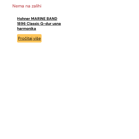
Nema na zalihi
Hohner MARINE BAND
1896 Classic G-dur usna
harmonika
Pročitaj više