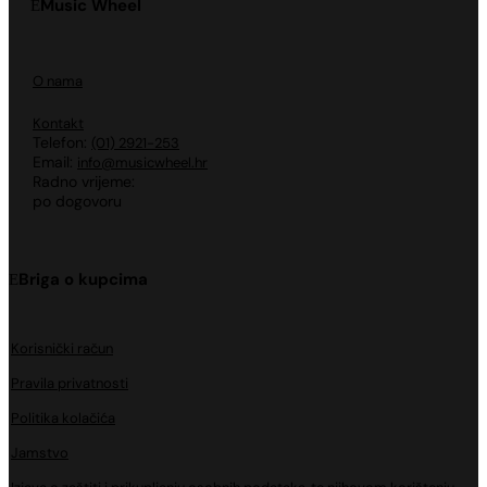
Music Wheel
O nama
Kontakt
Telefon:
(01) 2921-253
Email:
info@musicwheel.hr
Radno vrijeme:
po dogovoru
Briga o kupcima
Korisnički račun
Pravila privatnosti
Politika kolačića
Jamstvo