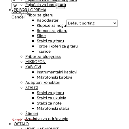
Pojačala za bas gitaru
×
PRIBOR I OPREMA
Show
(
15
)
Pribor za gitaru
Cancel
Kapodasteri
Klupice za nogu
Remeni za gitaru
Slide
Stalci za gitaru
Torbe i koferi za gitaru
Trzalice
Pribor za bluegrass
MIKROFONI
KABLOVI
Instrumentalni kablovi
Mikrofonski kablovi
Adapteri, konektori
STALCI
Stalci za gitaru
Stalci za ukulele
Stalci za note
Mikrofonski stalci
Štimeri
Sredstva za održavanje
Nema na zalihi
OSTALO