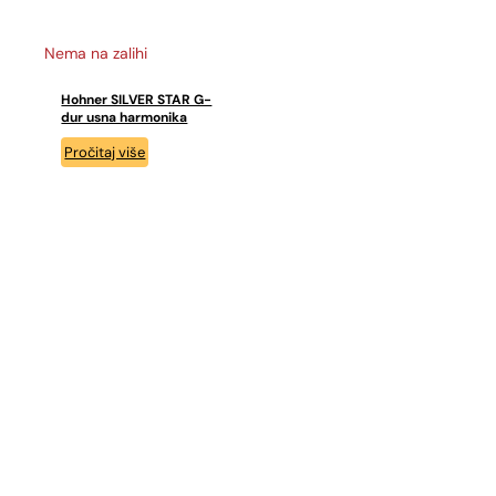
Nema na zalihi
Hohner SILVER STAR G-
dur usna harmonika
Pročitaj više