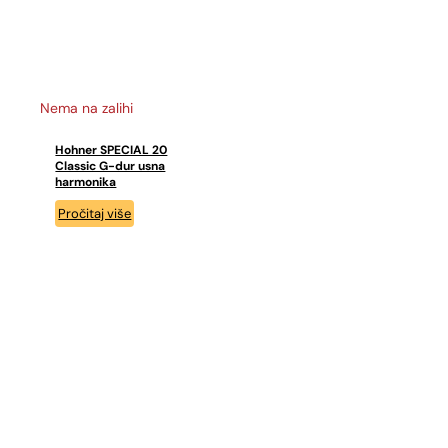
Nema na zalihi
Hohner SPECIAL 20
Classic G-dur usna
harmonika
Pročitaj više