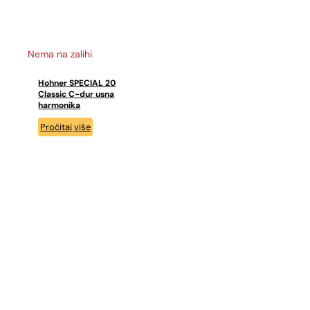
Nema na zalihi
Hohner SPECIAL 20
Classic C-dur usna
harmonika
Pročitaj više