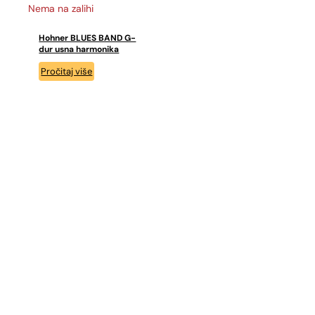
Nema na zalihi
Hohner BLUES BAND G-
dur usna harmonika
Pročitaj više