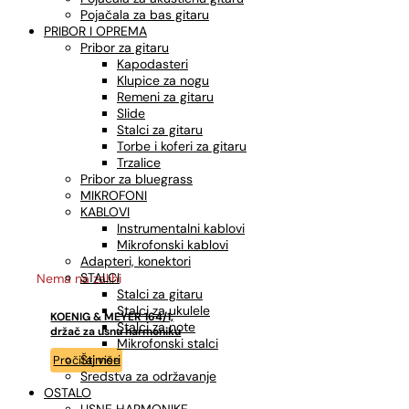
Pojačala za bas gitaru
PRIBOR I OPREMA
Pribor za gitaru
Kapodasteri
Klupice za nogu
Remeni za gitaru
Slide
Stalci za gitaru
Torbe i koferi za gitaru
Trzalice
Pribor za bluegrass
MIKROFONI
KABLOVI
Instrumentalni kablovi
Mikrofonski kablovi
Adapteri, konektori
STALCI
Nema na zalihi
Stalci za gitaru
Stalci za ukulele
KOENIG & MEYER 164/1,
Stalci za note
držač za usnu harmoniku
Mikrofonski stalci
Štimeri
Pročitaj više
Sredstva za održavanje
OSTALO