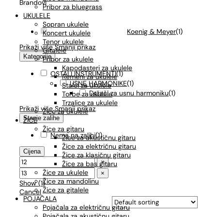
Brandovi
Pribor za bluegrass
UKULELE
Sopran ukulele
Koenig & Meyer
(
1
)
Koncert ukulele
Tenor ukulele
Prikaži više
Smanji prikaz
Gitalele
Kategorije
Pribor za ukulele
Kapodasteri za ukulele
OSTALI INSTRUMENTI
(
1
)
Remeni za ukulele
USNE HARMONIKE
(
1
)
Stalci za ukulele
Držači za usnu harmoniku
(
1
)
Torbe za ukulele
Trzalice za ukulele
Prikaži više
Smanji prikaz
Žice za ukulele
Stanje zalihe
ŽICE
Žice za gitaru
Nema na zalihi
(
1
)
Žice za akustičnu gitaru
Žice za električnu gitaru
Cijena
Žice za klasičnu gitaru
×
Žice za bas gitaru
Žice za ukulele
×
Žice za mandolinu
Show
(
1
)
Žice za gitalele
Cancel
POJAČALA
Pojačala za električnu gitaru
Pojačala za akustičnu gitaru