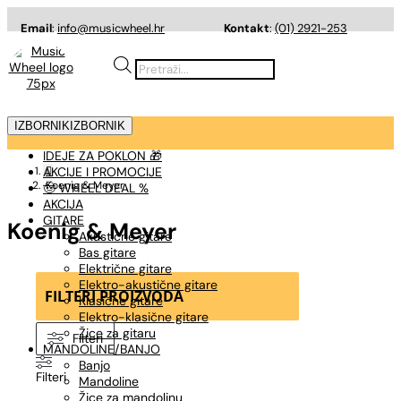
Email
:
info@musicwheel.hr
Kontakt
:
(01) 2921-253
Products
search
IZBORNIK
IZBORNIK
IDEJE ZA POKLON 🎁
AKCIJE I PROMOCIJE

Koenig & Meyer
🤠 WHEEL DEAL %
AKCIJA
GITARE
Koenig & Meyer
Akustične gitare
Bas gitare
Električne gitare
Elektro-akustične gitare
FILTERI PROIZVODA
Klasične gitare
Elektro-klasične gitare
Žice za gitaru
Filteri
MANDOLINE/BANJO
Banjo
Filteri
Mandoline
Žice za mandolinu