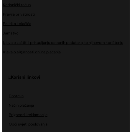
Korisnički račun
Pravila privatnosti
Politika kolačića
Jamstvo
Izjava o zaštiti i prikupljanju osobnih podataka, te njihovom korištenju
Izjava o sigurnosti online plaćanja
Korisni linkovi
Dostava
Način plaćanja
Prigovori i reklamacije
Opći uvjeti poslovanja