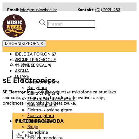
Email
:
info@musicwheel.hr
Kontakt
:
(01) 2921-253
Products
search
IZBORNIK
IZBORNIK
IDEJE ZA POKLON 🎁
AKCIJE I PROMOCIJE

sE Electronics
🤠 WHEEL DEAL %
AKCIJA
GITARE
sE Electronics
Akustične gitare
Bas gitare
SE Electronics
– otkrijte vrhunske mikrofone za studijsko
Električne gitare
snimanje, live nastupe i broadcast. Inovativni dizajn,
Elektro-akustične gitare
preciznost i vrhunska kvaliteta zvuka.
Klasične gitare
Elektro-klasične gitare
Žice za gitaru
FILTERI PROIZVODA
MANDOLINE/BANJO
Banjo
Mandoline
Filteri
Žice za mandolinu