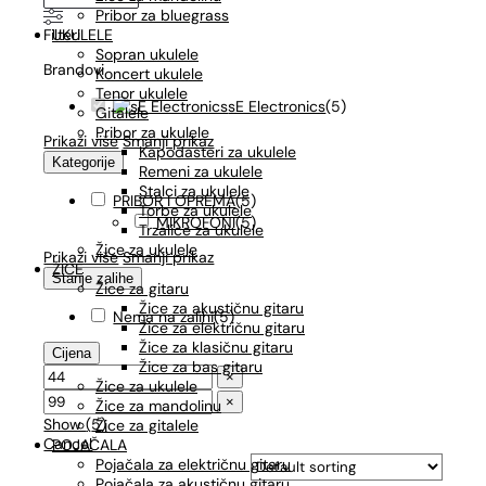
Pribor za bluegrass
Filteri
UKULELE
Sopran ukulele
Brandovi
Koncert ukulele
Tenor ukulele
sE Electronics
(
5
)
Gitalele
Pribor za ukulele
Prikaži više
Smanji prikaz
Kapodasteri za ukulele
Kategorije
Remeni za ukulele
Stalci za ukulele
PRIBOR I OPREMA
(
5
)
Torbe za ukulele
MIKROFONI
(
5
)
Trzalice za ukulele
Žice za ukulele
Prikaži više
Smanji prikaz
ŽICE
Stanje zalihe
Žice za gitaru
Žice za akustičnu gitaru
Nema na zalihi
(
5
)
Žice za električnu gitaru
Žice za klasičnu gitaru
Cijena
Žice za bas gitaru
×
Žice za ukulele
×
Žice za mandolinu
Show
(
5
)
Žice za gitalele
Cancel
POJAČALA
Pojačala za električnu gitaru
Pojačala za akustičnu gitaru