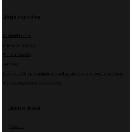
Briga o kupcima
Korisnički račun
Pravila privatnosti
Politika kolačića
Jamstvo
Izjava o zaštiti i prikupljanju osobnih podataka, te njihovom korištenju
Izjava o sigurnosti online plaćanja
Korisni linkovi
Dostava