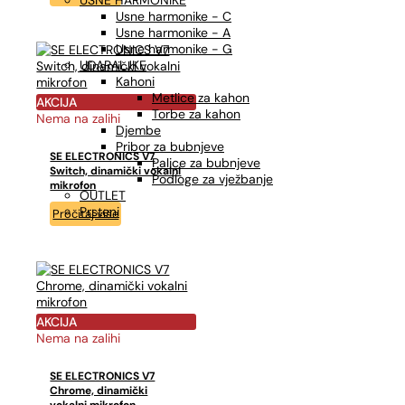
USNE HARMONIKE
Usne harmonike - C
Usne harmonike - A
Usne harmonike - G
UDARALJKE
Kahoni
Metlice za kahon
AKCIJA
Torbe za kahon
Nema na zalihi
Djembe
Pribor za bubnjeve
SE ELECTRONICS V7
Palice za bubnjeve
Switch, dinamički vokalni
Podloge za vježbanje
mikrofon
OUTLET
Prsteni
Pročitaj više
AKCIJA
Nema na zalihi
SE ELECTRONICS V7
Chrome, dinamički
vokalni mikrofon