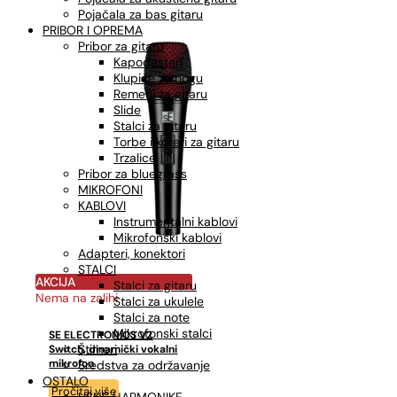
Pojačala za bas gitaru
PRIBOR I OPREMA
Pribor za gitaru
Kapodasteri
Klupice za nogu
Remeni za gitaru
Slide
Stalci za gitaru
Torbe i koferi za gitaru
Trzalice
Pribor za bluegrass
MIKROFONI
KABLOVI
Instrumentalni kablovi
Mikrofonski kablovi
Adapteri, konektori
STALCI
AKCIJA
Stalci za gitaru
Nema na zalihi
Stalci za ukulele
Stalci za note
Mikrofonski stalci
SE ELECTRONICS V2
Štimeri
Switch, dinamički vokalni
mikrofon
Sredstva za održavanje
OSTALO
Pročitaj više