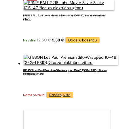
16,90 €.
ERNIE BALL 2218 John Mayer Silver Slinky 10.5-47, žice za električnu
gitaru
Izvorna
Trenutna
12,50
€
9,38
€
Dodaj u košaricu
Na zalihi
cijena
cijena
bila
je:
je:
9,38 €.
12,50 €.
GIBSON Les Paul Premium Silk-Wrapped 10-46 (SEG-LES10), žice za
električnu gitaru
Pročitaj više
Nema na zalihi