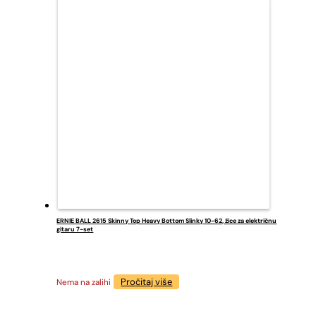
ERNIE BALL 2615 Skinny Top Heavy Bottom Slinky 10-62, žice za električnu
gitaru 7-set
Pročitaj više
Nema na zalihi