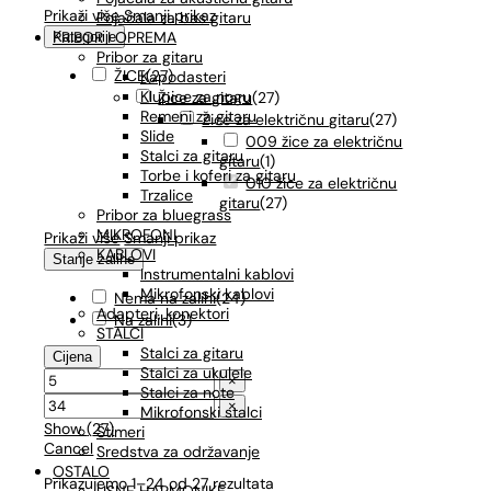
Prikaži više
Smanji prikaz
Pojačala za bas gitaru
PRIBOR I OPREMA
Kategorije
Pribor za gitaru
ŽICE
(
27
)
Kapodasteri
Klupice za nogu
Žice za gitaru
(
27
)
Remeni za gitaru
Žice za električnu gitaru
(
27
)
Slide
009 žice za električnu
Stalci za gitaru
gitaru
(
1
)
Torbe i koferi za gitaru
010 žice za električnu
Trzalice
gitaru
(
27
)
Pribor za bluegrass
MIKROFONI
Prikaži više
Smanji prikaz
KABLOVI
Stanje zalihe
Instrumentalni kablovi
Mikrofonski kablovi
Nema na zalihi
(
24
)
Adapteri, konektori
Na zalihi
(
3
)
STALCI
Stalci za gitaru
Cijena
Stalci za ukulele
×
Stalci za note
×
Mikrofonski stalci
Show
(
27
)
Štimeri
Cancel
Sredstva za održavanje
OSTALO
Prikazujemo 1–24 od 27 rezultata