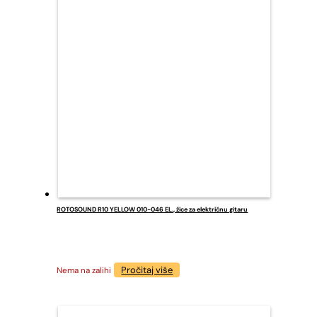
ROTOSOUND R10 YELLOW 010-046 EL., žice za električnu gitaru
Pročitaj više
Nema na zalihi