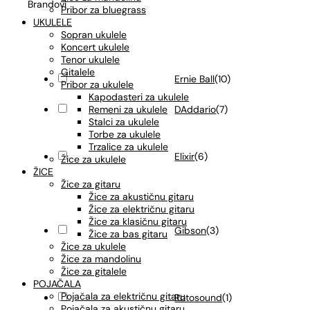
Brandovi
Pribor za bluegrass
UKULELE
Sopran ukulele
Koncert ukulele
Tenor ukulele
Gitalele
Ernie Ball
(
10
)
Pribor za ukulele
Kapodasteri za ukulele
DAddario
(
7
)
Remeni za ukulele
Stalci za ukulele
Torbe za ukulele
Trzalice za ukulele
Elixir
(
6
)
Žice za ukulele
ŽICE
Žice za gitaru
Žice za akustičnu gitaru
Žice za električnu gitaru
Žice za klasičnu gitaru
Gibson
(
3
)
Žice za bas gitaru
Žice za ukulele
Žice za mandolinu
Žice za gitalele
POJAČALA
Pojačala za električnu gitaru
Rotosound
(
1
)
Pojačala za akustičnu gitaru