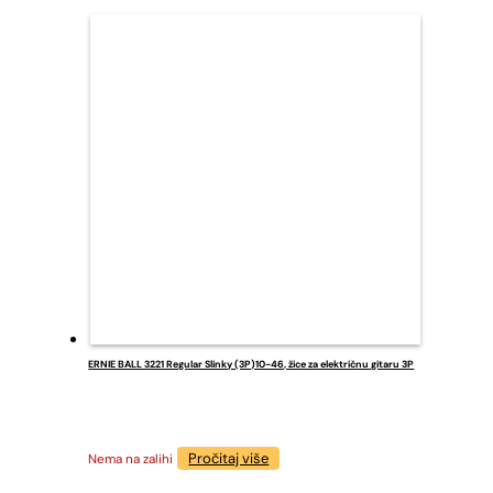
ERNIE BALL 3221 Regular Slinky (3P)10-46, žice za električnu gitaru 3P
Pročitaj više
Nema na zalihi