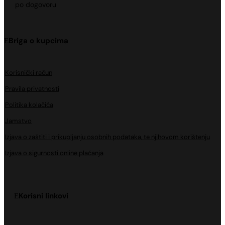
po dogovoru
Briga o kupcima
Korisnički račun
Pravila privatnosti
Politika kolačića
Jamstvo
Izjava o zaštiti i prikupljanju osobnih podataka, te njihovom korištenju
Izjava o sigurnosti online plaćanja
Korisni linkovi