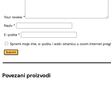
Your review
*
Naziv
*
E-pošta
*
Spremi moje ime, e-poštu i web-stranicu u ovom internet preg
Submit
Povezani proizvodi