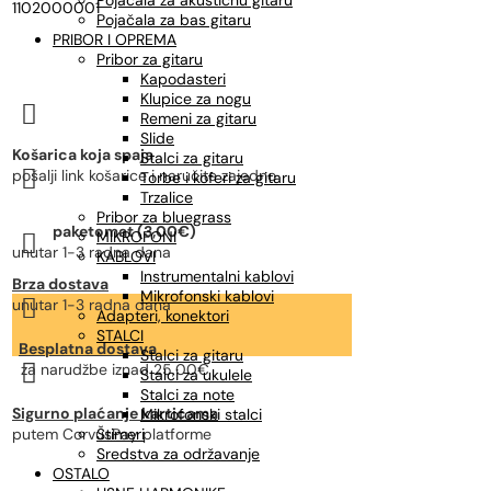
Pojačala za akustičnu gitaru
1102000001
Pojačala za bas gitaru
PRIBOR I OPREMA
Pribor za gitaru
Kapodasteri
Klupice za nogu

Remeni za gitaru
Slide
Košarica koja spaja
Stalci za gitaru

pošalji link košarice i naručite zajedno
Torbe i koferi za gitaru
Trzalice
Pribor za bluegrass
paketomat (3,00€)
MIKROFONI

unutar 1-3 radna dana
KABLOVI
Instrumentalni kablovi
Brza dostava
Mikrofonski kablovi

unutar 1-3 radna dana
Adapteri, konektori
STALCI
Besplatna dostava
Stalci za gitaru

za narudžbe
iznad 25,00€
Stalci za ukulele
Stalci za note
Sigurno plaćanje karticama
Mikrofonski stalci
putem CorvusPay platforme
Štimeri
Sredstva za održavanje
OSTALO