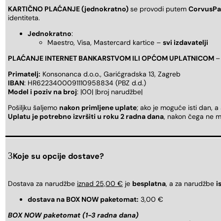
KARTIČNO PLAĆANJE (jednokratno)
se provodi putem
CorvusPa
identiteta.
Jednokratno
:
Maestro, Visa, Mastercard kartice –
svi izdavatelji
PLAĆANJE INTERNET BANKARSTVOM ILI OPĆOM UPLATNICOM
–
Primatelj:
Konsonanca d.o.o., Garićgradska 13, Zagreb
IBAN
: HR6223400091110958834 (PBZ d.d.)
Model i poziv na broj
: |00| |broj narudžbe|
Pošiljku šaljemo
nakon primljene uplate
; ako je moguće isti dan, a
Uplatu je potrebno izvršiti u roku 2 radna dana
, nakon čega ne m
Koje su opcije dostave?
Dostava za narudžbe
iznad 25,00 €
je
besplatna
, a za narudžbe
i
dostava na BOX NOW paketomat:
3,00 €
BOX NOW paketomat (1-3 radna dana)