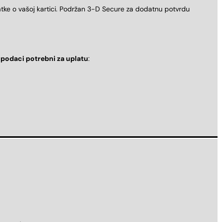
atke o vašoj kartici. Podržan 3-D Secure za dodatnu potvrdu
i
podaci potrebni za uplatu
: