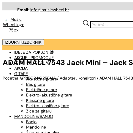
Email
:
info@musicwheel.hr
Products
search
IZBORNIK
IZBORNIK
IDEJE ZA POKLON 🎁
AKCIJE I PROMOCIJE
ADAM HALL 7543 Jack Mini – Jack S
🤠 WHEEL DEAL %
AKCIJA
GITARE
Početna
/
PRIBOR I OPREMA
/
Adapteri, konektori
/ ADAM HALL 7543 J
Akustične gitare
Bas gitare
Električne gitare
Elektro-akustične gitare
Klasične gitare
Elektro-klasične gitare
Žice za gitaru
MANDOLINE/BANJO
Banjo
Mandoline
Žice za mandolinu