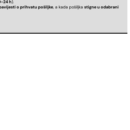
0-24 h
).
bavijesti o prihvatu pošiljke
, a kada pošiljka
stigne u odabrani