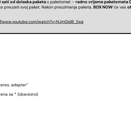
8 sati od dolaska paketa
u paketomat –
radno vrijeme paketomata 
ete preuzeti svoj paket. Nakon preuzimanja paketa,
BOX NOW
će vas
o
://www.youtube.com/watch?v=NJmGldB_5pg
tereo, adapter”
čena sa
* (obavezno)