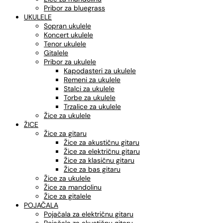
Pribor za bluegrass
UKULELE
Sopran ukulele
Koncert ukulele
Tenor ukulele
Gitalele
Pribor za ukulele
Kapodasteri za ukulele
Remeni za ukulele
Stalci za ukulele
Torbe za ukulele
Trzalice za ukulele
Žice za ukulele
ŽICE
Žice za gitaru
Žice za akustičnu gitaru
Žice za električnu gitaru
Žice za klasičnu gitaru
Žice za bas gitaru
Žice za ukulele
Žice za mandolinu
Žice za gitalele
POJAČALA
Pojačala za električnu gitaru