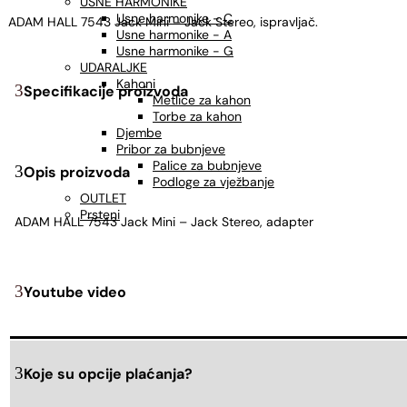
USNE HARMONIKE
Usne harmonike - C
ADAM HALL 7543 Jack Mini – Jack Stereo, ispravljač.
Usne harmonike - A
Usne harmonike - G
UDARALJKE
Kahoni
Specifikacije proizvoda
Metlice za kahon
Torbe za kahon
Djembe
Pribor za bubnjeve
Palice za bubnjeve
Opis proizvoda
Podloge za vježbanje
OUTLET
Prsteni
ADAM HALL 7543 Jack Mini – Jack Stereo, adapter
Youtube video
Koje su opcije plaćanja?