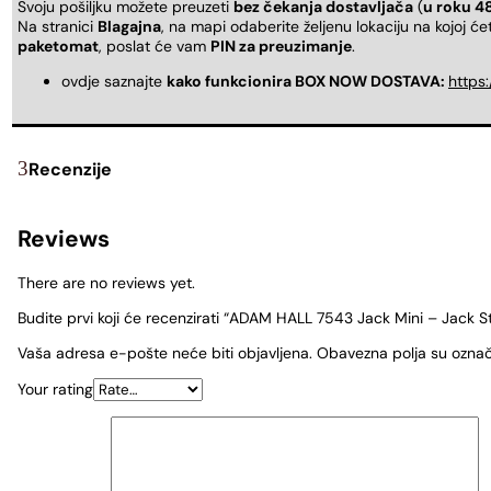
Svoju pošiljku možete preuzeti
bez čekanja dostavljača
(
u roku 4
Na stranici
Blagajna
, na mapi odaberite željenu lokaciju na kojoj ć
paketomat
, poslat će vam
PIN za preuzimanje
.
ovdje saznajte
kako funkcionira BOX NOW DOSTAVA:
https
Recenzije
Reviews
There are no reviews yet.
Budite prvi koji će recenzirati “ADAM HALL 7543 Jack Mini – Jack S
Vaša adresa e-pošte neće biti objavljena.
Obavezna polja su ozna
Your rating