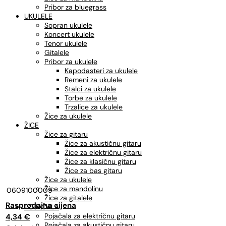
Pribor za bluegrass
UKULELE
Sopran ukulele
Koncert ukulele
Tenor ukulele
Gitalele
Pribor za ukulele
Kapodasteri za ukulele
Remeni za ukulele
Stalci za ukulele
Torbe za ukulele
Trzalice za ukulele
Žice za ukulele
ŽICE
Žice za gitaru
Žice za akustičnu gitaru
Žice za električnu gitaru
Žice za klasičnu gitaru
Žice za bas gitaru
Žice za ukulele
Žice za mandolinu
0609100009
Žice za gitalele
Izvorna
Trenutna
POJAČALA
Pojačala za električnu gitaru
cijena
cijena
4,34
€
Pojačala za akustičnu gitaru