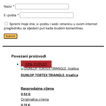
Naziv
*
E-pošta
*
Spremi moje ime, e-poštu i web-stranicu u ovom internet
pregledniku za sljedeći put kada budem komentirao.
Submit
Povezani proizvodi
29% POPUST
DUNLOP TORTEX TRIANGLE, trzalica
Izvorna
Trenutna
cijena
cijena
0,53
€
bila
je:
je:
0,53 €.
0,75 €.
0,75
€