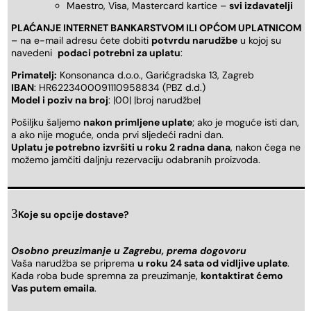
Maestro, Visa, Mastercard kartice –
svi izdavatelji
PLAĆANJE INTERNET BANKARSTVOM ILI OPĆOM UPLATNICOM
– na e-mail adresu ćete dobiti
potvrdu narudžbe
u kojoj su
navedeni
podaci potrebni za uplatu
:
Primatelj:
Konsonanca d.o.o., Garićgradska 13, Zagreb
IBAN
: HR6223400091110958834 (PBZ d.d.)
Model i poziv na broj
: |00| |broj narudžbe|
Pošiljku šaljemo
nakon primljene uplate
; ako je moguće isti dan,
a ako nije moguće, onda prvi sljedeći radni dan.
Uplatu je potrebno izvršiti u roku 2 radna dana
, nakon čega ne
možemo jamčiti daljnju rezervaciju odabranih proizvoda.
Koje su opcije dostave?
Osobno preuzimanje u Zagrebu, prema dogovoru
Vaša narudžba se priprema
u roku 24 sata od vidljive uplate
.
Kada roba bude spremna za preuzimanje,
kontaktirat ćemo
Vas putem emaila
.