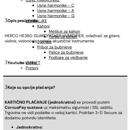
USNE HARMONIKE
Usne harmonike - C
Usne harmonike - A
Usne harmonike - G
Opis proizvoda
UDARALJKE
Kahoni
Metlice za kahon
HERCO HE360 GUARDFATHER HUMIDIFIER, ovlaživač za gitare,
Torbe za kahon
violine, violončela i ostale akustične instrumente.
Djembe
Pribor za bubnjeve
Palice za bubnjeve
Podloge za vježbanje
OUTLET
Youtube video
Prsteni
Koje su opcije plaćanja?
KARTIČNO PLAĆANJE (jednokratno)
se provodi putem
CorvusPay sustava
uz maksimalnu sigurnost i SSL zaštitu.
Trgovina ne vidi podatke o vašoj kartici. Podržan 3-D Secure za
dodatnu potvrdu identiteta.
Jednokratno
: