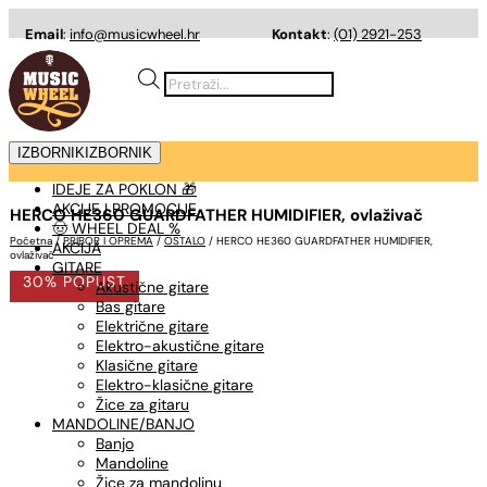
Email
:
info@musicwheel.hr
Kontakt
:
(01) 2921-253
Products
search
IZBORNIK
IZBORNIK
IDEJE ZA POKLON 🎁
AKCIJE I PROMOCIJE
HERCO HE360 GUARDFATHER HUMIDIFIER, ovlaživač
🤠 WHEEL DEAL %
Početna
/
PRIBOR I OPREMA
/
OSTALO
/ HERCO HE360 GUARDFATHER HUMIDIFIER,
AKCIJA
ovlaživač
GITARE
30% POPUST
Akustične gitare
Bas gitare
Električne gitare
Elektro-akustične gitare
Klasične gitare
Elektro-klasične gitare
Žice za gitaru
MANDOLINE/BANJO
Banjo
Mandoline
Žice za mandolinu