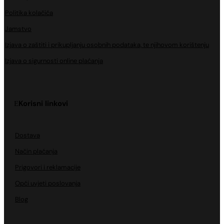
Politika kolačića
Jamstvo
Izjava o zaštiti i prikupljanju osobnih podataka, te njihovom korištenju
Izjava o sigurnosti online plaćanja
Korisni linkovi
Dostava
Način plaćanja
Prigovori i reklamacije
Opći uvjeti poslovanja
Blog