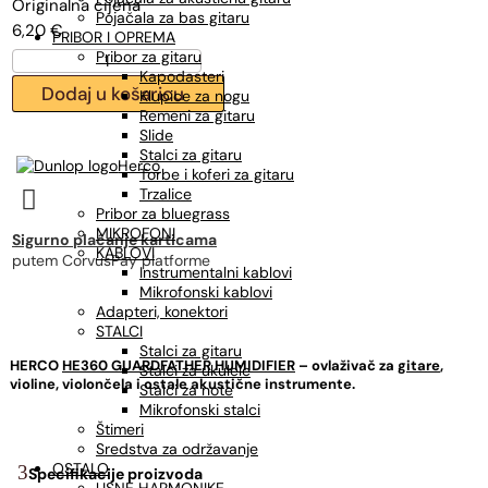
bila
je:
Pojačala za bas gitaru
6,20
€
je:
4,34 €.
PRIBOR I OPREMA
Pribor za gitaru
6,20 €.
HERCO
Kapodasteri
HE360
Dodaj u košaricu
Klupice za nogu
GUARDFATHER
Remeni za gitaru
HUMIDIFIER,
Slide
ovlaživač
Stalci za gitaru
količina
Herco
Torbe i koferi za gitaru
Trzalice

Pribor za bluegrass
MIKROFONI
Sigurno plaćanje karticama
KABLOVI
putem CorvusPay platforme
Instrumentalni kablovi
Mikrofonski kablovi
Adapteri, konektori
STALCI
Stalci za gitaru
HERCO
HE360 GUARDFATHER HUMIDIFIER
– ovlaživač za
gitare
,
Stalci za ukulele
violine, violončela i ostale akustične instrumente.
Stalci za note
Mikrofonski stalci
Štimeri
Sredstva za održavanje
OSTALO
Specifikacije proizvoda