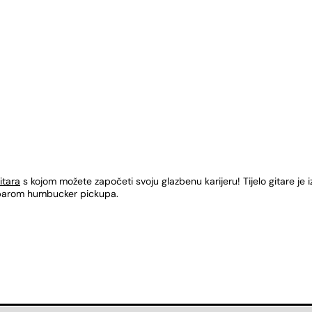
itara
s kojom možete započeti svoju glazbenu karijeru! Tijelo gitare je 
s parom humbucker pickupa.