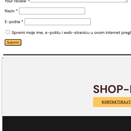
Your review
*
Naziv
*
E-pošta
*
Spremi moje ime, e-poštu i web-stranicu u ovom internet preg
Submit
SHOP-
KONTAKTIRAJT