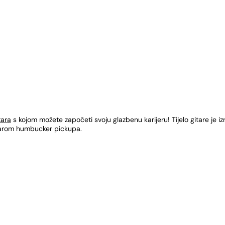
tara
s kojom možete započeti svoju glazbenu karijeru! Tijelo gitare je i
 parom humbucker pickupa.