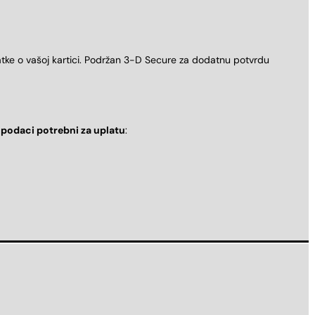
atke o vašoj kartici. Podržan 3-D Secure za dodatnu potvrdu
i
podaci potrebni za uplatu
: