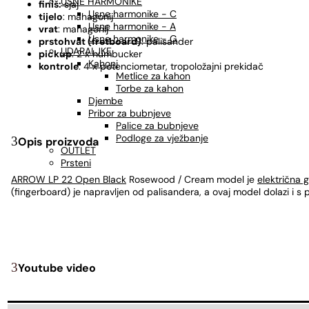
USNE HARMONIKE
finiš:
sjaj
Usne harmonike - C
tijelo
: mahagonij
Usne harmonike - A
vrat
: mahagonij
Usne harmonike - G
prstohvat (fretboard)
: palisander
UDARALJKE
pickup
: 2 x humbucker
Kahoni
kontrole
: 4 x potenciometar, tropoložajni prekidač
Metlice za kahon
Torbe za kahon
Djembe
Pribor za bubnjeve
Palice za bubnjeve
Podloge za vježbanje
Opis proizvoda
OUTLET
Prsteni
ARROW LP 22 Open Black
Rosewood / Cream model je
električna g
(fingerboard) je napravljen od palisandera, a ovaj model dolazi i 
Youtube video