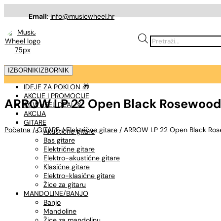
Email
:
info@musicwheel.hr
Products
search
IZBORNIK
IZBORNIK
IDEJE ZA POKLON 🎁
AKCIJE I PROMOCIJE
ARROW LP 22 Open Black Rosewood/
🤠 WHEEL DEAL %
AKCIJA
GITARE
Početna
/
GITARE
/
Električne gitare
/ ARROW LP 22 Open Black Rose
Akustične gitare
Bas gitare
Električne gitare
Elektro-akustične gitare
Klasične gitare
Elektro-klasične gitare
Žice za gitaru
MANDOLINE/BANJO
Banjo
Mandoline
Žice za mandolinu