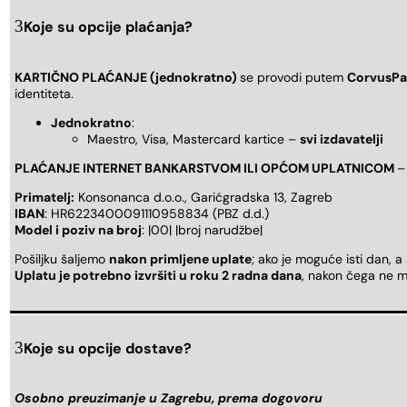
Koje su opcije plaćanja?
KARTIČNO PLAĆANJE (jednokratno)
se provodi putem
CorvusPa
identiteta.
Jednokratno
:
Maestro, Visa, Mastercard kartice –
svi izdavatelji
PLAĆANJE INTERNET BANKARSTVOM ILI OPĆOM UPLATNICOM
–
Primatelj:
Konsonanca d.o.o., Garićgradska 13, Zagreb
IBAN
: HR6223400091110958834 (PBZ d.d.)
Model i poziv na broj
: |00| |broj narudžbe|
Pošiljku šaljemo
nakon primljene uplate
; ako je moguće isti dan, a
Uplatu je potrebno izvršiti u roku 2 radna dana
, nakon čega ne m
Koje su opcije dostave?
Osobno preuzimanje u Zagrebu, prema dogovoru