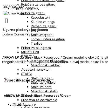
Pojačala za akustičnu gitaru
Pojačala za bas gitaru
0103000032
PRIBOR I OPREMA
Pribor za gitaru
Kapodasteri

Klupice za nogu
Remeni za gitaru
Sigurno plaćanje karticama
Slide
putem CorvusPay platforme
Stalci za gitaru
Torbe i koferi za gitaru
Trzalice
Pribor za bluegrass
MIKROFONI
KABLOVI
ARROW LP 22 Open Black
Rosewood / Cream model je
električna gi
Instrumentalni kablovi
(fingerboard) je napravljen od palisandera, a ovaj model dolazi i s
Mikrofonski kablovi
Adapteri, konektori
STALCI
Stalci za gitaru
Specifikacije proizvoda
Stalci za ukulele
Stalci za note
Mikrofonski stalci
Štimeri
ARROW LP 22 Open Black Rosewood/Cream
Sredstva za održavanje
OSTALO
oblik tijela
: LP