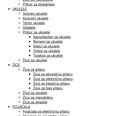
Pribor za bluegrass
UKULELE
Sopran ukulele
Koncert ukulele
Tenor ukulele
Gitalele
Pribor za ukulele
Kapodasteri za ukulele
Remeni za ukulele
Stalci za ukulele
Torbe za ukulele
Trzalice za ukulele
Žice za ukulele
ŽICE
Žice za gitaru
Žice za akustičnu gitaru
Žice za električnu gitaru
Žice za klasičnu gitaru
Žice za bas gitaru
Žice za ukulele
Žice za mandolinu
Žice za gitalele
POJAČALA
Pojačala za električnu gitaru