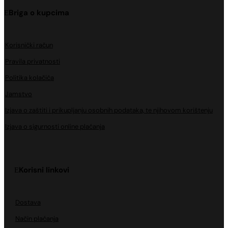
Briga o kupcima
Korisnički račun
Pravila privatnosti
Politika kolačića
Jamstvo
Izjava o zaštiti i prikupljanju osobnih podataka, te njihovom korištenju
Izjava o sigurnosti online plaćanja
Korisni linkovi
Dostava
Način plaćanja