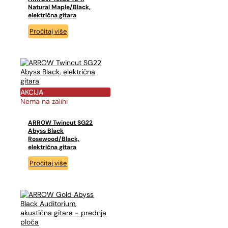
Natural Maple/Black,
električna gitara
Pročitaj više
AKCIJA
Nema na zalihi
ARROW Twincut SG22
Abyss Black
Rosewood/Black,
električna gitara
Pročitaj više