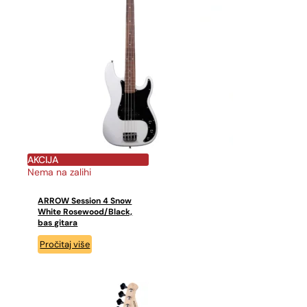
AKCIJA
Nema na zalihi
ARROW Session 4 Snow
White Rosewood/Black,
bas gitara
Pročitaj više