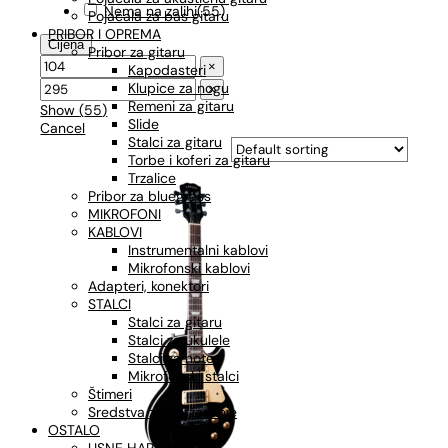
Nema na zalihi
(
55
)
Pojačala za bas gitaru
PRIBOR I OPREMA
Cijena
Pribor za gitaru
×
Kapodasteri
Klupice za nogu
×
Remeni za gitaru
Show
(
55
)
Slide
Cancel
Stalci za gitaru
Torbe i koferi za gitaru
Trzalice
Pribor za bluegrass
MIKROFONI
KABLOVI
Instrumentalni kablovi
Mikrofonski kablovi
Adapteri, konektori
STALCI
Stalci za gitaru
Stalci za ukulele
Stalci za note
Mikrofonski stalci
Štimeri
Sredstva za održavanje
OSTALO