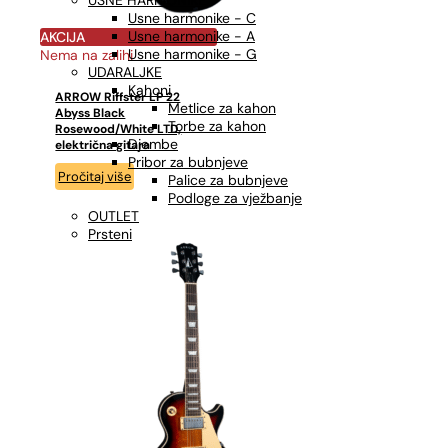
USNE HARMONIKE
Usne harmonike - C
Usne harmonike - A
AKCIJA
Usne harmonike - G
Nema na zalihi
UDARALJKE
Kahoni
ARROW Riffster LP 22
Metlice za kahon
Abyss Black
Torbe za kahon
Rosewood/White LTD,
Djembe
električna gitara
Pribor za bubnjeve
Pročitaj više
Palice za bubnjeve
Podloge za vježbanje
OUTLET
Prsteni