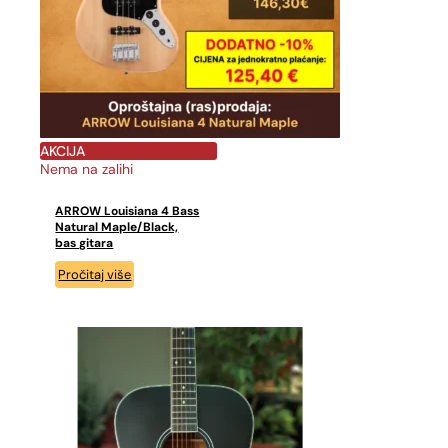
AKCIJA
Nema na zalihi
ARROW Louisiana 4 Bass
Natural Maple/Black,
bas gitara
Pročitaj više