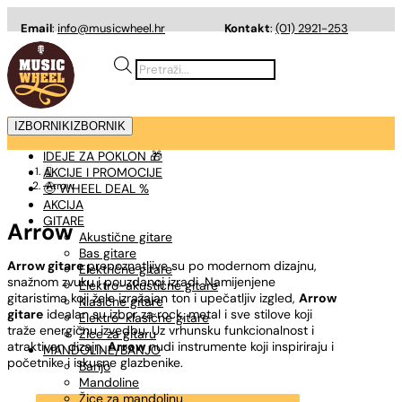
Email
:
info@musicwheel.hr
Kontakt
:
(01) 2921-253
Products
search
IZBORNIK
IZBORNIK
IDEJE ZA POKLON 🎁
AKCIJE I PROMOCIJE

Arrow
🤠 WHEEL DEAL %
AKCIJA
GITARE
Arrow
Akustične gitare
Bas gitare
Arrow gitare
prepoznatljive su po modernom dizajnu,
Električne gitare
snažnom zvuku i pouzdanoj izradi. Namijenjene
Elektro-akustične gitare
gitaristima koji žele izražajan ton i upečatljiv izgled,
Arrow
Klasične gitare
gitare
idealan su izbor za rock, metal i sve stilove koji
Elektro-klasične gitare
traže energičnu izvedbu. Uz vrhunsku funkcionalnost i
Žice za gitaru
atraktivan dizajn,
Arrow
nudi instrumente koji inspiriraju i
MANDOLINE/BANJO
početnike i iskusne glazbenike.
Banjo
Mandoline
Žice za mandolinu