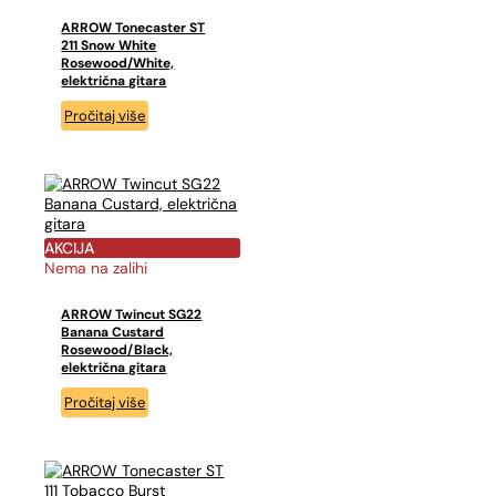
ARROW Tonecaster ST
211 Snow White
Rosewood/White,
električna gitara
Pročitaj više
AKCIJA
Nema na zalihi
ARROW Twincut SG22
Banana Custard
Rosewood/Black,
električna gitara
Pročitaj više