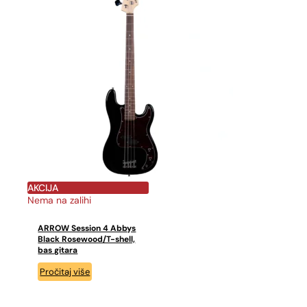
AKCIJA
Nema na zalihi
ARROW Session 4 Abbys
Black Rosewood/T-shell,
bas gitara
Pročitaj više