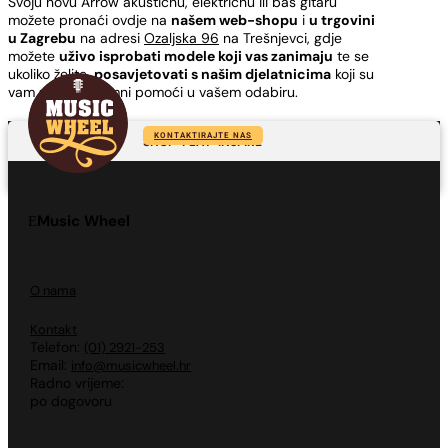
Svoju novu Arrow akustičnu, električnu ili bas gitaru
možete pronaći ovdje na
našem web-shopu
i
u trgovini
u Zagrebu
na adresi
Ozaljska 96
na Trešnjevci, gdje
možete
uživo isprobati modele koji vas zanimaju
te se
ukoliko želite,
posavjetovati s našim djelatnicima
koji su
vam uvijek spremni pomoći u vašem odabiru.
KONTAKTIRAJTE NAS
SHOP-PLAY-INSPIRE
Music Wheel
O nama
Kontakt
Telefon:
(01) 2921-253
Email:
info@musicwheel.hr
Radno vrijeme:
po dogovoru