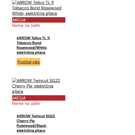
AKCIJA
Nema na zalihi
ARROW Telico TL 11
Tobacco Burst
Rosewood/White,
električna gitara
Pročitaj više
AKCIJA
Nema na zalihi
ARROW Twincut SG22
Cherry Pie
Rosewood/Black,
električna gitara