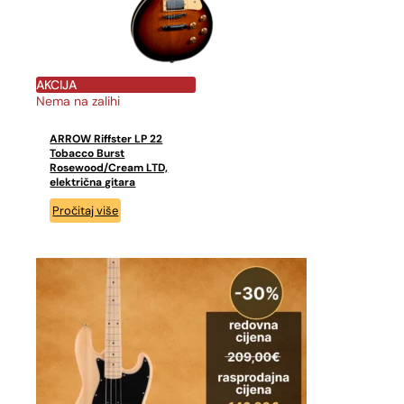
AKCIJA
Nema na zalihi
ARROW Riffster LP 22
Tobacco Burst
Rosewood/Cream LTD,
električna gitara
Pročitaj više