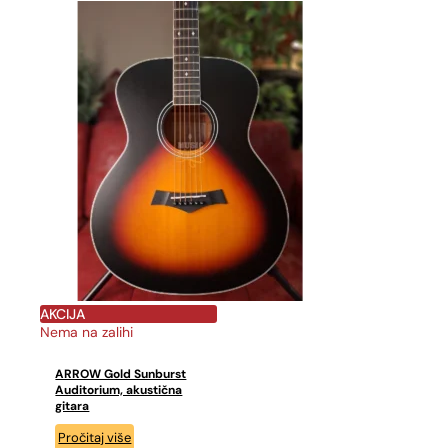
AKCIJA
Nema na zalihi
ARROW Gold Sunburst
Auditorium, akustična
gitara
Pročitaj više