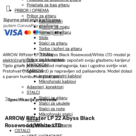
Pojačala za bas gitaru

PRIBOR I OPREMA
Pribor za gitaru
Sigurno plaćanje karticama
Kapodasteri
putem CorvusPay platforme
Klupice za nogu
Remeni za gitaru
Slide
Stalci za gitaru
Torbe i koferi za gitaru
Trzalice
ARROW Riffster LP 22 Abyss Black Rosewood/White LTD model je
Pribor za bluegrass
električna gitara
s kojom možete započeti svoju glazbenu karijeru!
MIKROFONI
Tijelo gitare je izrađeno od mahagonija, kao i ugodno svirljiv vrat.
KABLOVI
Prstohvat (fingerboard) je napravljen od palisandera. Model dolazi
Instrumentalni kablovi
s parom humbucker pickupa.
Mikrofonski kablovi
Adapteri, konektori
STALCI
Stalci za gitaru
Specifikacije proizvoda
Stalci za ukulele
Stalci za note
Mikrofonski stalci
ARROW Riffster LP 22 Abyss Black
Štimeri
Rosewood/White LTD:
Sredstva za održavanje
OSTALO