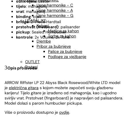
USNE HARMONIKE
oblik tijela
: Lester
Usne harmonike - C
tijelo
: mahagonij
Usne harmonike - A
vrat
: mahagonij
Usne harmonike - G
binding
: bijeli
UDARALJKE
bridge
: 2-Piece Hardtail
Kahoni
prstohvat (fretboard)
: palisander
Metlice za kahon
pickup
: Sealed Humbucker
Torbe za kahon
ko
n
trole
: 2x Volume, 2x Tone
Djembe
Pribor za bubnjeve
Palice za bubnjeve
Podloge za vježbanje
OUTLET
Prsteni
Opis proizvoda
ARROW Riffster LP 22 Abyss Black Rosewood/White LTD model
je
električna gitara
s kojom možete započeti svoju glazbenu
karijeru! Tijelo gitare je izrađeno od mahagonija, kao i ugodno
svirljiv vrat. Prstohvat (fingerboard) je napravljen od palisandera.
Model dolazi s parom humbucker pickupa.
Više o proizvodu dostupno je
ovdje
.