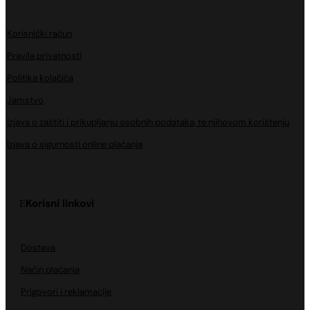
Korisnički račun
Pravila privatnosti
Politika kolačića
Jamstvo
Izjava o zaštiti i prikupljanju osobnih podataka, te njihovom korištenju
Izjava o sigurnosti online plaćanja
Korisni linkovi
Dostava
Način plaćanja
Prigovori i reklamacije