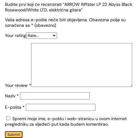
Budite prvi koji će recenzirati “ARROW Riffster LP 22 Abyss Black
Rosewood/White LTD, električna gitara”
Vaša adresa e-pošte neće biti objavljena.
Obavezna polja su
označena sa
* (obavezno)
Your rating
Your review
*
Naziv
*
E-pošta
*
Spremi moje ime, e-poštu i web-stranicu u ovom internet
pregledniku za sljedeći put kada budem komentirao.
Submit