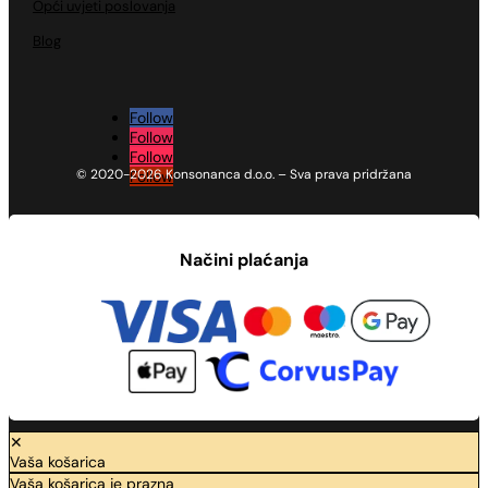
Opći uvjeti poslovanja
Blog
Follow
Follow
Follow
© 2020-2026 Konsonanca d.o.o. – Sva prava pridržana
Follow
Načini plaćanja
✕
Vaša košarica
Vaša košarica je prazna