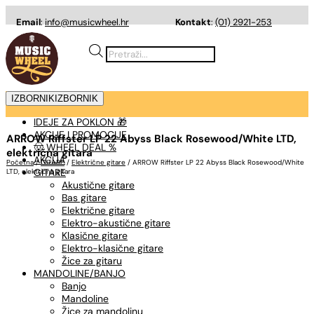
Email
:
info@musicwheel.hr
Kontakt
:
(01) 2921-253
Products
search
IZBORNIK
IZBORNIK
IDEJE ZA POKLON 🎁
AKCIJE I PROMOCIJE
ARROW Riffster LP 22 Abyss Black Rosewood/White LTD,
🤠 WHEEL DEAL %
električna gitara
AKCIJA
Početna
/
GITARE
/
Električne gitare
/ ARROW Riffster LP 22 Abyss Black Rosewood/White
GITARE
LTD, električna gitara
Akustične gitare
Bas gitare
Električne gitare
Elektro-akustične gitare
Klasične gitare
Elektro-klasične gitare
Žice za gitaru
MANDOLINE/BANJO
Banjo
Mandoline
Žice za mandolinu