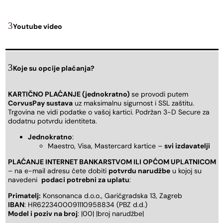
Youtube video
Koje su opcije plaćanja?
KARTIČNO PLAĆANJE (jednokratno)
se provodi putem
CorvusPay sustava
uz maksimalnu sigurnost i SSL zaštitu.
Trgovina ne vidi podatke o vašoj kartici. Podržan 3-D Secure za
dodatnu potvrdu identiteta.
Jednokratno
:
Maestro, Visa, Mastercard kartice –
svi izdavatelji
PLAĆANJE INTERNET BANKARSTVOM ILI OPĆOM UPLATNICOM
– na e-mail adresu ćete dobiti
potvrdu narudžbe
u kojoj su
navedeni
podaci potrebni za uplatu
:
Primatelj:
Konsonanca d.o.o., Garićgradska 13, Zagreb
IBAN
: HR6223400091110958834 (PBZ d.d.)
Model i poziv na broj
: |00| |broj narudžbe|