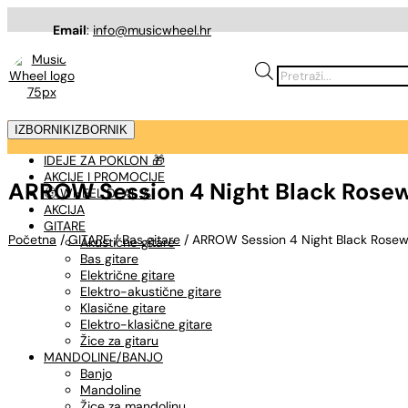
Email
:
info@musicwheel.hr
Products
search
IZBORNIK
IZBORNIK
IDEJE ZA POKLON 🎁
AKCIJE I PROMOCIJE
ARROW Session 4 Night Black Rosew
🤠 WHEEL DEAL %
AKCIJA
GITARE
Početna
/
GITARE
/
Bas gitare
/ ARROW Session 4 Night Black Rosewo
Akustične gitare
Bas gitare
Električne gitare
Elektro-akustične gitare
Klasične gitare
Elektro-klasične gitare
Žice za gitaru
MANDOLINE/BANJO
Banjo
Mandoline
Žice za mandolinu