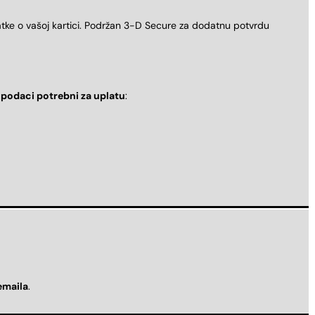
atke o vašoj kartici. Podržan 3-D Secure za dodatnu potvrdu
i
podaci potrebni za uplatu
:
emaila
.