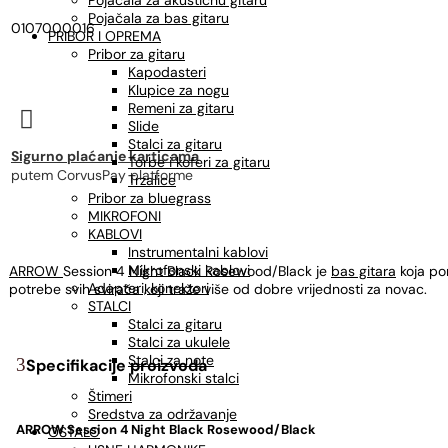
Pojačala za akustičnu gitaru
Pojačala za bas gitaru
0107000016
PRIBOR I OPREMA
Pribor za gitaru
Kapodasteri
Klupice za nogu
Remeni za gitaru

Slide
Stalci za gitaru
Sigurno plaćanje karticama
Torbe i koferi za gitaru
putem CorvusPay platforme
Trzalice
Pribor za bluegrass
MIKROFONI
KABLOVI
Instrumentalni kablovi
Mikrofonski kablovi
ARROW
Session 4 Night Black Rosewood/Black je
bas gitara
koja pom
Adapteri, konektori
potrebe svih svirača koji traže više od dobre vrijednosti za novac.
STALCI
Stalci za gitaru
Stalci za ukulele
Stalci za note
Specifikacije proizvoda
Mikrofonski stalci
Štimeri
Sredstva za održavanje
ARROW Session 4 Night Black Rosewood/Black
OSTALO