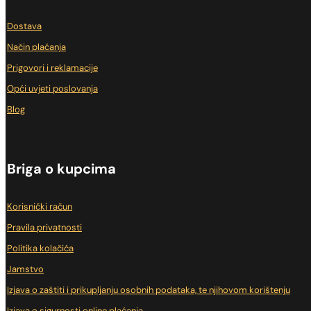
Dostava
Način plaćanja
Prigovori i reklamacije
Opći uvjeti poslovanja
Blog
Briga o kupcima
Korisnički račun
Pravila privatnosti
Politika kolačića
Jamstvo
Izjava o zaštiti i prikupljanju osobnih podataka, te njihovom korištenju
Izjava o sigurnosti online plaćanja