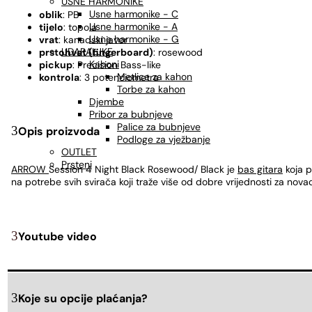
USNE HARMONIKE
Usne harmonike - C
oblik
: PB
Usne harmonike - A
tijelo
: topola
Usne harmonike - G
vrat
: kanadski javor
UDARALJKE
prstohvat (fingerboard)
: rosewood
Kahoni
pickup
: Precision Bass-like
Metlice za kahon
kontrola
: 3 potenciometra
Torbe za kahon
Djembe
Pribor za bubnjeve
Palice za bubnjeve
Opis proizvoda
Podloge za vježbanje
OUTLET
Prsteni
ARROW
Session 4 Night Black Rosewood/ Black je
bas gitara
koja p
na potrebe svih svirača koji traže više od dobre vrijednosti za novac
Youtube video
Koje su opcije plaćanja?