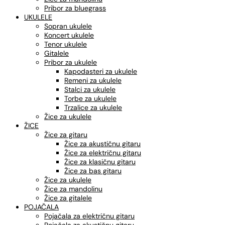
Pribor za bluegrass
UKULELE
Sopran ukulele
Koncert ukulele
Tenor ukulele
Gitalele
Pribor za ukulele
Kapodasteri za ukulele
Remeni za ukulele
Stalci za ukulele
Torbe za ukulele
Trzalice za ukulele
Žice za ukulele
ŽICE
Žice za gitaru
Žice za akustičnu gitaru
Žice za električnu gitaru
Žice za klasičnu gitaru
Žice za bas gitaru
Žice za ukulele
Žice za mandolinu
Žice za gitalele
POJAČALA
Pojačala za električnu gitaru