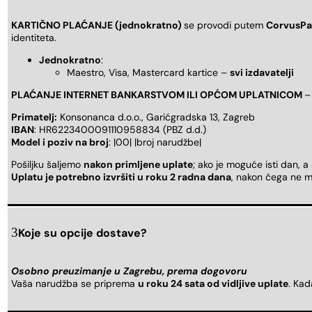
KARTIČNO PLAĆANJE (jednokratno)
se provodi putem
CorvusPa
identiteta.
Jednokratno
:
Maestro, Visa, Mastercard kartice –
svi izdavatelji
PLAĆANJE INTERNET BANKARSTVOM ILI OPĆOM UPLATNICOM
–
Primatelj:
Konsonanca d.o.o., Garićgradska 13, Zagreb
IBAN
: HR6223400091110958834 (PBZ d.d.)
Model i poziv na broj
: |00| |broj narudžbe|
Pošiljku šaljemo
nakon primljene uplate
; ako je moguće isti dan, a
Uplatu je potrebno izvršiti u roku 2 radna dana
, nakon čega ne m
Koje su opcije dostave?
Osobno preuzimanje u Zagrebu, prema dogovoru
Vaša narudžba se priprema
u roku 24 sata od vidljive uplate
. Ka