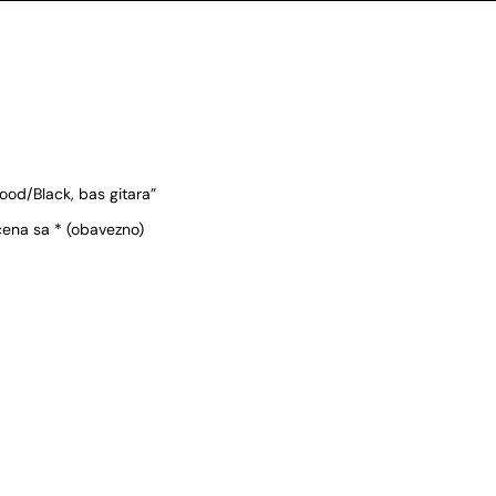
ood/Black, bas gitara”
čena sa
* (obavezno)