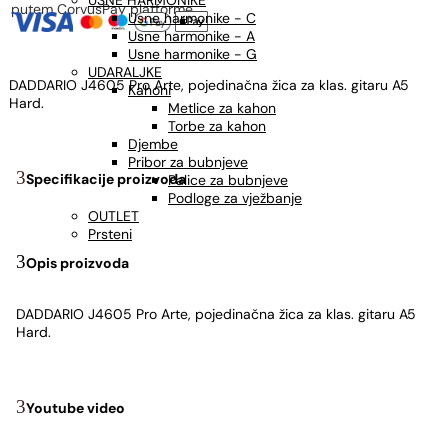
USNE HARMONIKE
putem CorvusPay platforme
Usne harmonike - C
Usne harmonike - A
Usne harmonike - G
UDARALJKE
DADDARIO J4605 Pro Arte, pojedinačna žica za klas. gitaru A5
Kahoni
Hard.
Metlice za kahon
Torbe za kahon
Djembe
Pribor za bubnjeve
Specifikacije proizvoda
Palice za bubnjeve
Podloge za vježbanje
OUTLET
Prsteni
Opis proizvoda
DADDARIO J4605 Pro Arte, pojedinačna žica za klas. gitaru A5
Hard.
Youtube video