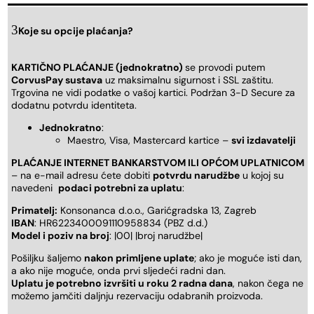
Koje su opcije plaćanja?
KARTIČNO PLAĆANJE (jednokratno)
se provodi putem
CorvusPay sustava
uz maksimalnu sigurnost i SSL zaštitu.
Trgovina ne vidi podatke o vašoj kartici. Podržan 3-D Secure za
dodatnu potvrdu identiteta.
Jednokratno
:
Maestro, Visa, Mastercard kartice –
svi izdavatelji
PLAĆANJE INTERNET BANKARSTVOM ILI OPĆOM UPLATNICOM
– na e-mail adresu ćete dobiti
potvrdu narudžbe
u kojoj su
navedeni
podaci potrebni za uplatu
:
Primatelj:
Konsonanca d.o.o., Garićgradska 13, Zagreb
IBAN
: HR6223400091110958834 (PBZ d.d.)
Model i poziv na broj
: |00| |broj narudžbe|
Pošiljku šaljemo
nakon primljene uplate
; ako je moguće isti dan,
a ako nije moguće, onda prvi sljedeći radni dan.
Uplatu je potrebno izvršiti u roku 2 radna dana
, nakon čega ne
možemo jamčiti daljnju rezervaciju odabranih proizvoda.