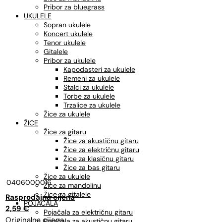
Pribor za bluegrass
UKULELE
Sopran ukulele
Koncert ukulele
Tenor ukulele
Gitalele
Pribor za ukulele
Kapodasteri za ukulele
Remeni za ukulele
Stalci za ukulele
Torbe za ukulele
Trzalice za ukulele
Žice za ukulele
ŽICE
Žice za gitaru
Žice za akustičnu gitaru
Žice za električnu gitaru
Žice za klasičnu gitaru
Žice za bas gitaru
Žice za ukulele
0406000016
Žice za mandolinu
Žice za gitalele
Izvorna
Trenutna
POJAČALA
cijena
cijena
2,59
€
Pojačala za električnu gitaru
bila
je:
Pojačala za akustičnu gitaru