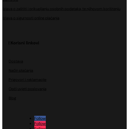
Izjava o zaštiti i prikupljanju osobnih podataka, te njihovom korištenju
Izjava o sigurnosti online plaćanja
Korisni linkovi
Dostava
Način plaćanja
Prigovori i reklamacije
Opći uvjeti poslovanja
Blog
Follow
Follow
Follow