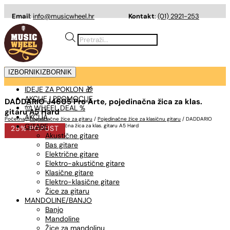
Email
:
info@musicwheel.hr
Kontakt
:
(01) 2921-253
Products
search
IZBORNIK
IZBORNIK
IDEJE ZA POKLON 🎁
AKCIJE I PROMOCIJE
DADDARIO J4605 Pro Arte, pojedinačna žica za klas.
🤠 WHEEL DEAL %
gitaru A5 Hard
AKCIJA
Početna
/
Pojedinačne žice za gitaru
/
Pojedinačne žice za klasičnu gitaru
/ DADDARIO
GITARE
J4605 Pro Arte, pojedinačna žica za klas. gitaru A5 Hard
25% POPUST
Akustične gitare
Bas gitare
Električne gitare
Elektro-akustične gitare
Klasične gitare
Elektro-klasične gitare
Žice za gitaru
MANDOLINE/BANJO
Banjo
Mandoline
Žice za mandolinu