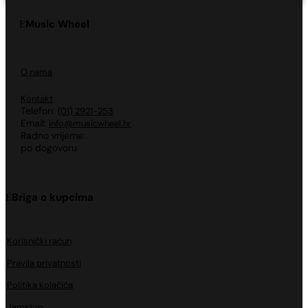
Music Wheel
O nama
Kontakt
Telefon:
(01) 2921-253
Email:
info@musicwheel.hr
Radno vrijeme:
po dogovoru
Briga o kupcima
Korisnički račun
Pravila privatnosti
Politika kolačića
Jamstvo