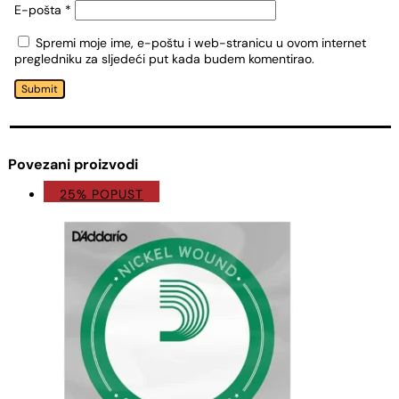
E-pošta
*
Spremi moje ime, e-poštu i web-stranicu u ovom internet
pregledniku za sljedeći put kada budem komentirao.
Submit
Povezani proizvodi
25% POPUST