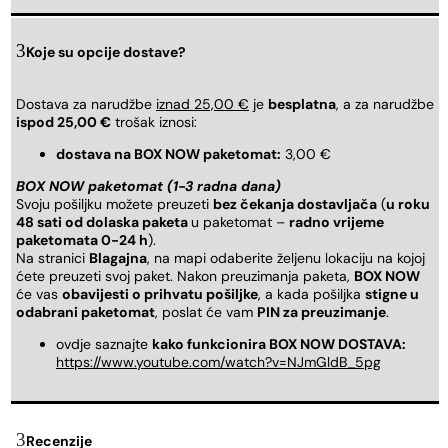
Koje su opcije dostave?
Dostava za narudžbe
iznad 25,00 €
je
besplatna
, a za narudžbe
ispod 25,00 €
trošak iznosi:
dostava na BOX NOW paketomat:
3,00 €
BOX NOW paketomat (1-3 radna dana)
Svoju pošiljku možete preuzeti
bez čekanja dostavljača
(
u roku
48 sati od dolaska paketa
u paketomat –
radno vrijeme
paketomata 0-24 h
).
Na stranici
Blagajna
, na mapi odaberite željenu lokaciju na kojoj
ćete preuzeti svoj paket. Nakon preuzimanja paketa,
BOX NOW
će vas
obavijesti o prihvatu pošiljke
, a kada pošiljka
stigne u
odabrani paketomat
, poslat će vam
PIN za preuzimanje
.
ovdje saznajte
kako funkcionira BOX NOW DOSTAVA:
https://www.youtube.com/watch?v=NJmGldB_5pg
Recenzije