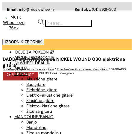
Email
:
info@musicwheel.hr
Kontakt
:
(01) 2921-253
Products
search
IZBORNIK
IZBORNIK
IDEJE ZA POKLON 🎁
AKCIJE I PROMOCIJE
DADDARIO NW030, žica NICKEL WOUND 030 električna
🤠 WHEEL DEAL %
gitara
AKCIJA
Početna
/
Pojedinačne žice za gitaru
/
Pojedinačne žice za akustičnu gitaru
/ DADDARIO
GITARE
NW030, žica NICKEL WOUND 030 električna gitara
25% POPUST
Akustične gitare
Bas gitare
Električne gitare
Elektro-akustične gitare
Klasične gitare
Elektro-klasične gitare
Žice za gitaru
MANDOLINE/BANJO
Banjo
Mandoline
Žice za mandolinu