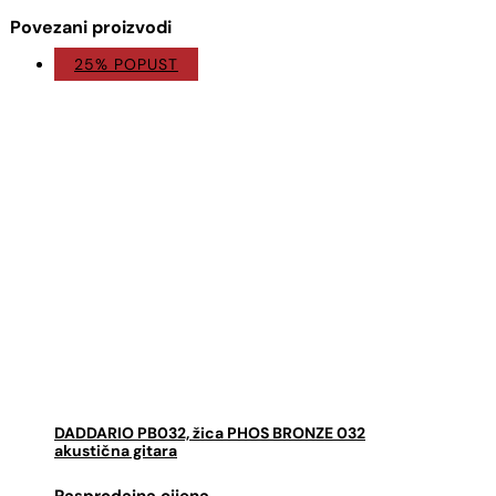
Povezani proizvodi
25% POPUST
DADDARIO PB032, žica PHOS BRONZE 032
akustična gitara
Izvorna
Trenutna