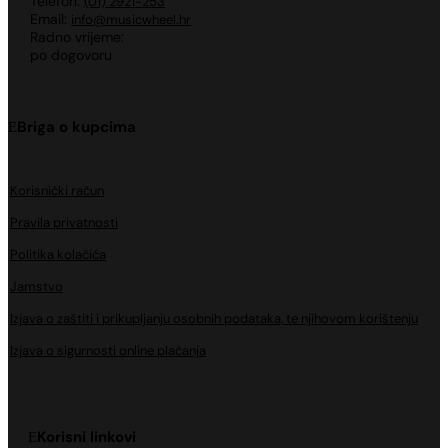
Telefon:
(01) 2921-253
Email:
info@musicwheel.hr
Radno vrijeme:
po dogovoru
Briga o kupcima
Korisnički račun
Pravila privatnosti
Politika kolačića
Jamstvo
Izjava o zaštiti i prikupljanju osobnih podataka, te njihovom korištenju
Izjava o sigurnosti online plaćanja
Korisni linkovi