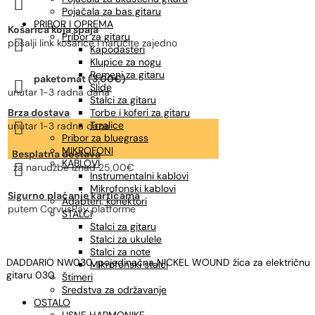

gitara
Pojačala za bas gitaru
količina
PRIBOR I OPREMA
Košarica koja spaja
Pribor za gitaru

pošalji link košarice i naručite zajedno
Kapodasteri
Klupice za nogu
Remeni za gitaru
paketomat (3,00€)

Slide
unutar 1-3 radna dana
Stalci za gitaru
Brza dostava
Torbe i koferi za gitaru

Trzalice
unutar 1-3 radna dana
Pribor za bluegrass
MIKROFONI
Besplatna dostava
KABLOVI

za narudžbe
iznad 25,00€
Instrumentalni kablovi
Mikrofonski kablovi
Sigurno plaćanje karticama
Adapteri, konektori
putem CorvusPay platforme
STALCI
Stalci za gitaru
Stalci za ukulele
Stalci za note
DADDARIO NW030, pojedinačna NICKEL WOUND žica za električnu
Mikrofonski stalci
gitaru 030.
Štimeri
Sredstva za održavanje
OSTALO