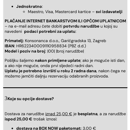
Jednokratno
:
Maestro, Visa, Mastercard kartice –
svi izdavatelji
PLAĆANJE INTERNET BANKARSTVOM ILI OPĆOM UPLATNICOM
– na e-mail adresu ćete dobiti
potvrdu narudžbe
u kojoj su
navedeni
podaci potrebni za uplatu
:
Primatelj:
Konsonanca d.o.o., Garićgradska 13, Zagreb
IBAN
: HR6223400091110958834 (PBZ d.d.)
Model i poziv na broj
: |00| |broj narudžbe|
Pošiljku šaljemo
nakon primljene uplate
; ako je moguće isti dan,
a ako nije moguće, onda prvi sljedeći radni dan.
Uplatu je potrebno izvršiti u roku 2 radna dana
, nakon čega ne
možemo jamčiti daljnju rezervaciju odabranih proizvoda.
Koje su opcije dostave?
Dostava za narudžbe
iznad 25,00 €
je
besplatna
, a za narudžbe
ispod 25,00 €
trošak iznosi:
dostava na BOX NOW paketomat:
3,00 €