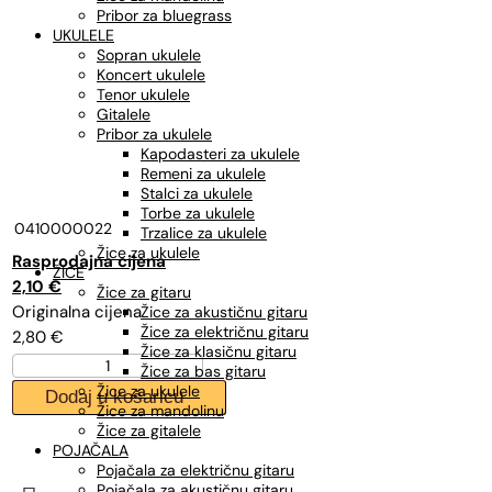
Pribor za bluegrass
UKULELE
Sopran ukulele
Koncert ukulele
Tenor ukulele
Gitalele
Pribor za ukulele
Kapodasteri za ukulele
Remeni za ukulele
Stalci za ukulele
Torbe za ukulele
0410000022
Trzalice za ukulele
Žice za ukulele
Izvorna
Trenutna
ŽICE
cijena
cijena
2,10
€
Žice za gitaru
bila
je:
Žice za akustičnu gitaru
Žice za električnu gitaru
2,80
€
je:
2,10 €.
Žice za klasičnu gitaru
DADDARIO
2,80 €.
Žice za bas gitaru
NW030,
Žice za ukulele
Dodaj u košaricu
žica
Žice za mandolinu
NICKEL
Žice za gitalele
WOUND
POJAČALA
030
Pojačala za električnu gitaru
električna
Pojačala za akustičnu gitaru