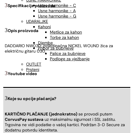
USNE HARMONIKE
Usne harmonike - C
Specifikacije proizvoda
Usne harmonike - A
Usne harmonike - G
UDARALJKE
Kahoni
Opis proizvoda
Metlice za kahon
Torbe za kahon
Djembe
DADDARIO NW030, pojedinačna NICKEL WOUND žica za
Pribor za bubnjeve
električnu gitaru 030.
Palice za bubnjeve
Podloge za vježbanje
OUTLET
Prsteni
Youtube video
Koje su opcije plaćanja?
KARTIČNO PLAĆANJE (jednokratno)
se provodi putem
CorvusPay sustava
uz maksimalnu sigurnost i SSL zaštitu.
Trgovina ne vidi podatke o vašoj kartici. Podržan 3-D Secure za
dodatnu potvrdu identiteta.