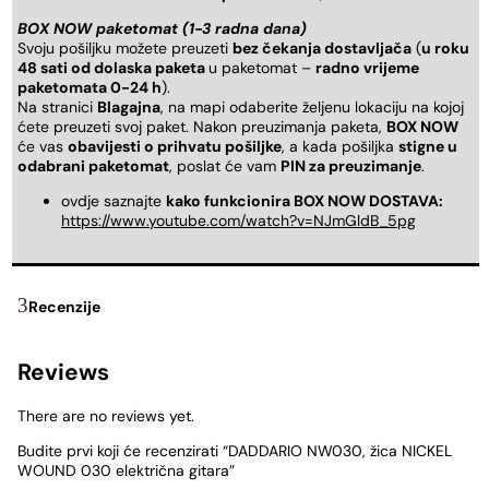
BOX NOW paketomat (1-3 radna dana)
Svoju pošiljku možete preuzeti
bez čekanja dostavljača
(
u roku
48 sati od dolaska paketa
u paketomat –
radno vrijeme
paketomata 0-24 h
).
Na stranici
Blagajna
, na mapi odaberite željenu lokaciju na kojoj
ćete preuzeti svoj paket. Nakon preuzimanja paketa,
BOX NOW
će vas
obavijesti o prihvatu pošiljke
, a kada pošiljka
stigne u
odabrani paketomat
, poslat će vam
PIN za preuzimanje
.
ovdje saznajte
kako funkcionira BOX NOW DOSTAVA:
https://www.youtube.com/watch?v=NJmGldB_5pg
Recenzije
Reviews
There are no reviews yet.
Budite prvi koji će recenzirati “DADDARIO NW030, žica NICKEL
WOUND 030 električna gitara”