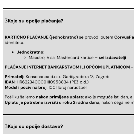
Koje su opcije plaćanja?
KARTIČNO PLAĆANJE (jednokratno)
se provodi putem
CorvusPa
identiteta.
Jednokratno
:
Maestro, Visa, Mastercard kartice –
svi izdavatelji
PLAĆANJE INTERNET BANKARSTVOM ILI OPĆOM UPLATNICOM
–
Primatelj:
Konsonanca d.o.o., Garićgradska 13, Zagreb
IBAN
: HR6223400091110958834 (PBZ d.d.)
Model i poziv na broj
: |00| |broj narudžbe|
Pošiljku šaljemo
nakon primljene uplate
; ako je moguće isti dan, a
Uplatu je potrebno izvršiti u roku 2 radna dana
, nakon čega ne m
Koje su opcije dostave?