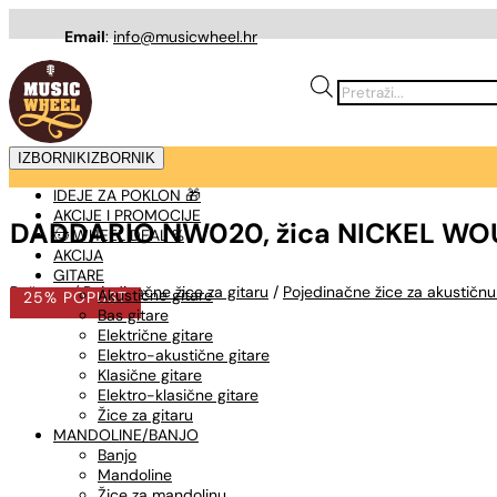
Email
:
info@musicwheel.hr
Products
search
IZBORNIK
IZBORNIK
IDEJE ZA POKLON 🎁
AKCIJE I PROMOCIJE
DADDARIO NW020, žica NICKEL WOUN
🤠 WHEEL DEAL %
AKCIJA
GITARE
Početna
/
Pojedinačne žice za gitaru
/
Pojedinačne žice za akustičnu
Akustične gitare
25% POPUST
Bas gitare
Električne gitare
Elektro-akustične gitare
Klasične gitare
Elektro-klasične gitare
Žice za gitaru
MANDOLINE/BANJO
Banjo
Mandoline
Žice za mandolinu