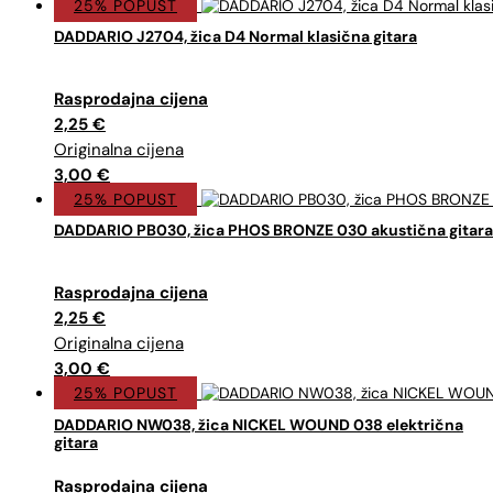
25% POPUST
DADDARIO J2704, žica D4 Normal klasična gitara
Izvorna
Trenutna
cijena
cijena
2,25
€
bila
je:
je:
2,25 €.
3,00
€
3,00 €.
25% POPUST
DADDARIO PB030, žica PHOS BRONZE 030 akustična gitara
Izvorna
Trenutna
cijena
cijena
2,25
€
bila
je:
je:
2,25 €.
3,00
€
3,00 €.
25% POPUST
DADDARIO NW038, žica NICKEL WOUND 038 električna
gitara
Izvorna
Trenutna