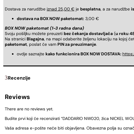
Dostava za narudžbe
iznad 25,00 €
je
besplatna
, a za narudžbe
i
dostava na BOX NOW paketomat:
3,00 €
BOX NOW paketomat (1-3 radna dana)
Svoju pošiljku možete preuzeti
bez čekanja dostavljača
(
u roku 4
Na stranici
Blagajna
, na mapi odaberite željenu lokaciju na kojoj ć
paketomat
, poslat će vam
PIN za preuzimanje
.
ovdje saznajte
kako funkcionira BOX NOW DOSTAVA:
https
Recenzije
Reviews
There are no reviews yet.
Budite prvi koji će recenzirati “DADDARIO NW020, žica NICKEL WO
Vaša adresa e-pošte neće biti objavljena.
Obavezna polja su ozna