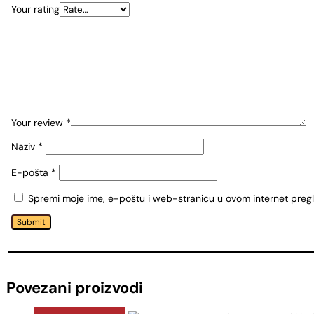
Your rating
Your review
*
Naziv
*
E-pošta
*
Spremi moje ime, e-poštu i web-stranicu u ovom internet preg
Submit
Povezani proizvodi