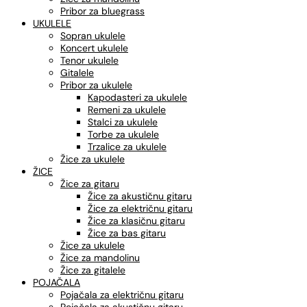
Pribor za bluegrass
UKULELE
Sopran ukulele
Koncert ukulele
Tenor ukulele
Gitalele
Pribor za ukulele
Kapodasteri za ukulele
Remeni za ukulele
Stalci za ukulele
Torbe za ukulele
Trzalice za ukulele
Žice za ukulele
ŽICE
Žice za gitaru
Žice za akustičnu gitaru
Žice za električnu gitaru
Žice za klasičnu gitaru
Žice za bas gitaru
Žice za ukulele
Žice za mandolinu
Žice za gitalele
POJAČALA
Pojačala za električnu gitaru