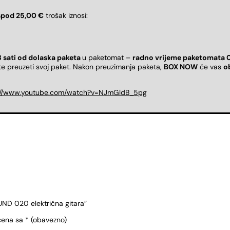
spod 25,00 €
trošak iznosi:
8 sati od dolaska paketa
u paketomat –
radno vrijeme paketomata 
ete preuzeti svoj paket. Nakon preuzimanja paketa,
BOX NOW
će vas
o
://www.youtube.com/watch?v=NJmGldB_5pg
UND 020 električna gitara”
čena sa
* (obavezno)