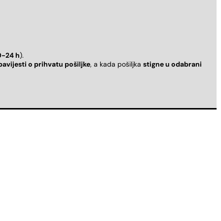
0-24 h
).
bavijesti o prihvatu pošiljke
, a kada pošiljka
stigne u odabrani