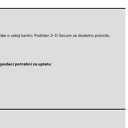
atke o vašoj kartici. Podržan 3-D Secure za dodatnu potvrdu
i
podaci potrebni za uplatu
: