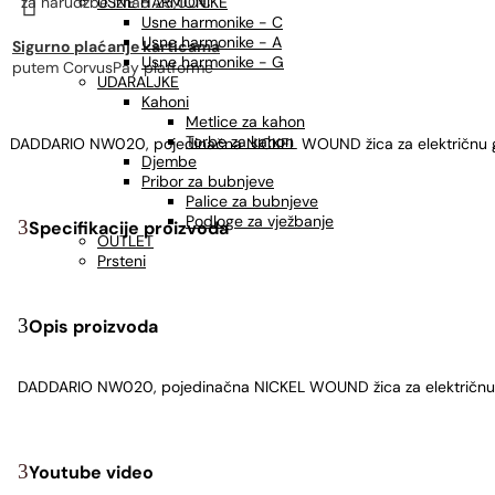

za narudžbe
USNE HARMONIKE
iznad 25,00€
Usne harmonike - C
Usne harmonike - A
Sigurno plaćanje karticama
Usne harmonike - G
putem CorvusPay platforme
UDARALJKE
Kahoni
Metlice za kahon
Torbe za kahon
DADDARIO NW020, pojedinačna NICKEL WOUND žica za električnu 
Djembe
Pribor za bubnjeve
Palice za bubnjeve
Podloge za vježbanje
Specifikacije proizvoda
OUTLET
Prsteni
Opis proizvoda
DADDARIO NW020, pojedinačna NICKEL WOUND žica za električnu
Youtube video