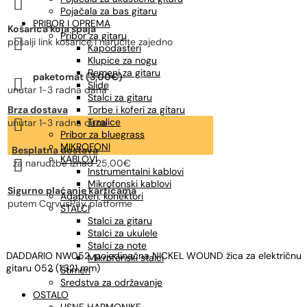

gitara
Pojačala za bas gitaru
količina
PRIBOR I OPREMA
Košarica koja spaja
Pribor za gitaru

pošalji link košarice i naručite zajedno
Kapodasteri
Klupice za nogu
Remeni za gitaru
paketomat (3,00€)

Slide
unutar 1-3 radna dana
Stalci za gitaru
Brza dostava
Torbe i koferi za gitaru

Trzalice
unutar 1-3 radna dana
Pribor za bluegrass
MIKROFONI
Besplatna dostava
KABLOVI

za narudžbe
iznad 25,00€
Instrumentalni kablovi
Mikrofonski kablovi
Sigurno plaćanje karticama
Adapteri, konektori
putem CorvusPay platforme
STALCI
Stalci za gitaru
Stalci za ukulele
Stalci za note
DADDARIO NW052, pojedinačna NICKEL WOUND žica za električnu
Mikrofonski stalci
gitaru 052 (1.321 mm)
Štimeri
Sredstva za održavanje
OSTALO