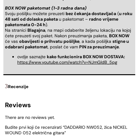
BOX NOW paketomat (1-3 radna dana)
Svoju pošiljku možete preuzeti
bez čekanja dostavljača
(
u roku
48 sati od dolaska paketa
u paketomat –
radno vrijeme
paketomata 0-24 h
).
Na stranici
Blagajna
, na mapi odaberite željenu lokaciju na kojoj
ćete preuzeti svoj paket. Nakon preuzimanja paketa,
BOX NOW
će vas
obavijesti o prihvatu pošiljke
, a kada pošiljka
stigne u
odabrani paketomat
, poslat će vam
PIN za preuzimanje
.
ovdje saznajte
kako funkcionira BOX NOW DOSTAVA:
https://www.youtube.com/watch?v=NJmGldB_5pg
Recenzije
Reviews
There are no reviews yet.
Budite prvi koji će recenzirati “DADDARIO NW052, žica NICKEL
WOUND 052 električna gitara”