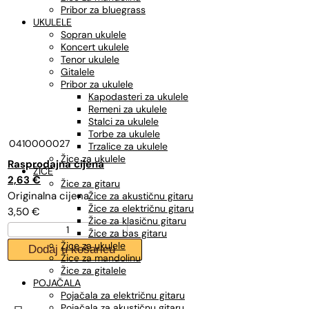
Pribor za bluegrass
UKULELE
Sopran ukulele
Koncert ukulele
Tenor ukulele
Gitalele
Pribor za ukulele
Kapodasteri za ukulele
Remeni za ukulele
Stalci za ukulele
Torbe za ukulele
0410000027
Trzalice za ukulele
Žice za ukulele
Izvorna
Trenutna
ŽICE
cijena
cijena
2,63
€
Žice za gitaru
bila
je:
Žice za akustičnu gitaru
Žice za električnu gitaru
3,50
€
je:
2,63 €.
Žice za klasičnu gitaru
DADDARIO
3,50 €.
Žice za bas gitaru
NW052,
Žice za ukulele
Dodaj u košaricu
žica
Žice za mandolinu
NICKEL
Žice za gitalele
WOUND
POJAČALA
052
Pojačala za električnu gitaru
električna
Pojačala za akustičnu gitaru