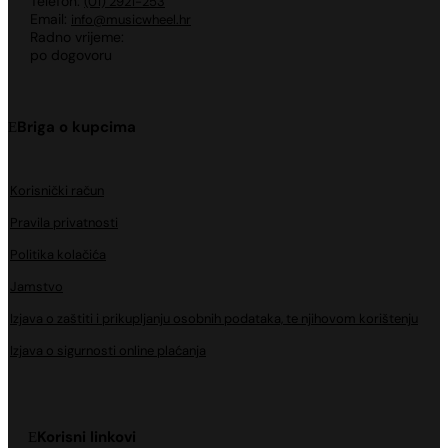
Telefon:
(01) 2921-253
Email:
info@musicwheel.hr
Radno vrijeme:
po dogovoru
Briga o kupcima
Korisnički račun
Pravila privatnosti
Politika kolačića
Jamstvo
Izjava o zaštiti i prikupljanju osobnih podataka, te njihovom korištenju
Izjava o sigurnosti online plaćanja
Korisni linkovi