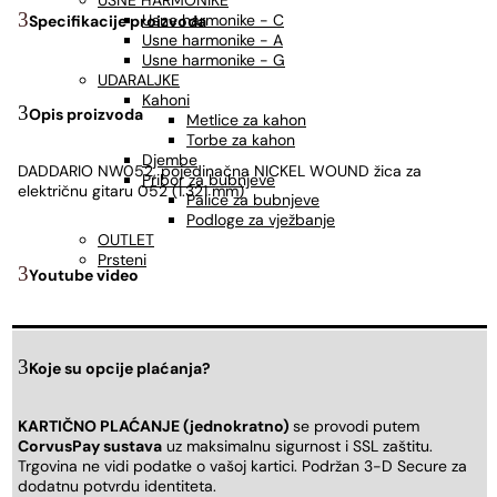
USNE HARMONIKE
Usne harmonike - C
Specifikacije proizvoda
Usne harmonike - A
Usne harmonike - G
UDARALJKE
Kahoni
Opis proizvoda
Metlice za kahon
Torbe za kahon
Djembe
DADDARIO NW052, pojedinačna NICKEL WOUND žica za
Pribor za bubnjeve
električnu gitaru 052 (1.321 mm)
Palice za bubnjeve
Podloge za vježbanje
OUTLET
Prsteni
Youtube video
Koje su opcije plaćanja?
KARTIČNO PLAĆANJE (jednokratno)
se provodi putem
CorvusPay sustava
uz maksimalnu sigurnost i SSL zaštitu.
Trgovina ne vidi podatke o vašoj kartici. Podržan 3-D Secure za
dodatnu potvrdu identiteta.