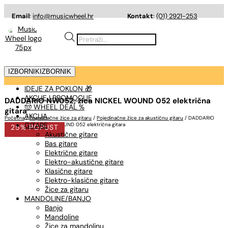
Email
:
info@musicwheel.hr
Kontakt
:
(01) 2921-253
Products
search
IZBORNIK
IZBORNIK
IDEJE ZA POKLON 🎁
AKCIJE I PROMOCIJE
DADDARIO NW052, žica NICKEL WOUND 052 električna
🤠 WHEEL DEAL %
gitara
AKCIJA
Početna
/
Pojedinačne žice za gitaru
/
Pojedinačne žice za akustičnu gitaru
/ DADDARIO
GITARE
NW052, žica NICKEL WOUND 052 električna gitara
25% POPUST
Akustične gitare
Bas gitare
Električne gitare
Elektro-akustične gitare
Klasične gitare
Elektro-klasične gitare
Žice za gitaru
MANDOLINE/BANJO
Banjo
Mandoline
Žice za mandolinu