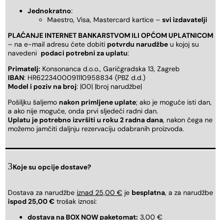
Jednokratno
:
Maestro, Visa, Mastercard kartice –
svi izdavatelji
PLAĆANJE INTERNET BANKARSTVOM ILI OPĆOM UPLATNICOM
– na e-mail adresu ćete dobiti
potvrdu narudžbe
u kojoj su
navedeni
podaci potrebni za uplatu
:
Primatelj:
Konsonanca d.o.o., Garićgradska 13, Zagreb
IBAN
: HR6223400091110958834 (PBZ d.d.)
Model i poziv na broj
: |00| |broj narudžbe|
Pošiljku šaljemo
nakon primljene uplate
; ako je moguće isti dan,
a ako nije moguće, onda prvi sljedeći radni dan.
Uplatu je potrebno izvršiti u roku 2 radna dana
, nakon čega ne
možemo jamčiti daljnju rezervaciju odabranih proizvoda.
Koje su opcije dostave?
Dostava za narudžbe
iznad 25,00 €
je
besplatna
, a za narudžbe
ispod 25,00 €
trošak iznosi:
dostava na BOX NOW paketomat:
3,00 €