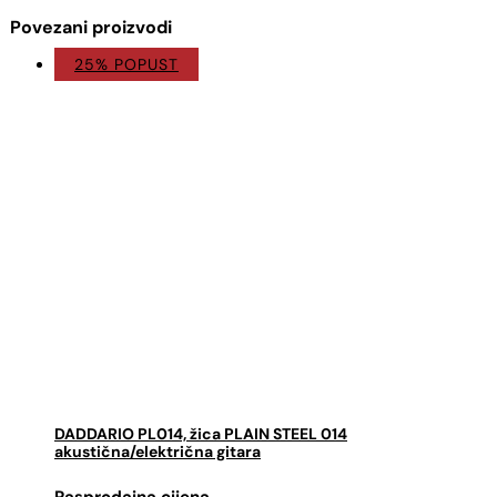
Povezani proizvodi
25% POPUST
DADDARIO PL014, žica PLAIN STEEL 014
akustična/električna gitara
Izvorna
Trenutna