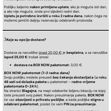
Pošiljku šaljemo
nakon primljene uplate
; ako je moguće isti dan,
a ako nije moguće, onda prvi sljedeći radni dan.
Uplatu je potrebno izvršiti u roku 2 radna dana
, nakon čega ne
možemo jamčiti daljnju rezervaciju odabranih proizvoda.
Koje su opcije dostave?
Dostava za narudžbe
iznad 25,00 €
je
besplatna
, a za narudžbe
ispod 25,00 €
trošak iznosi:
dostava na BOX NOW paketomat:
3,00 €
BOX NOW paketomat (1-3 radna dana)
Svoju pošiljku možete preuzeti
bez čekanja dostavljača
(
u roku
48 sati od dolaska paketa
u paketomat –
radno vrijeme
paketomata 0-24 h
).
Na stranici
Blagajna
, na mapi odaberite željenu lokaciju na kojoj
ćete preuzeti svoj paket. Nakon preuzimanja paketa,
BOX NOW
će vas
obavijesti o prihvatu pošiljke
, a kada pošiljka
stigne u
odabrani paketomat
, poslat će vam
PIN za preuzimanje
.