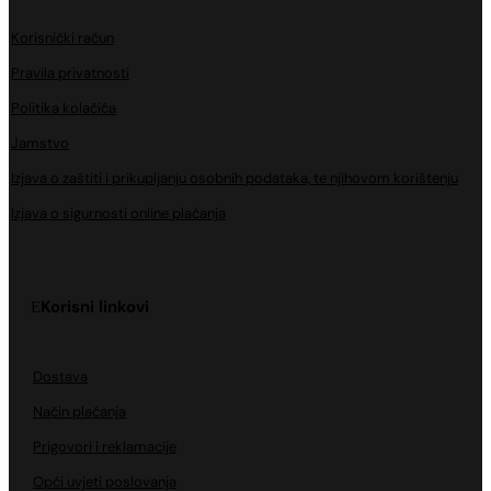
Korisnički račun
Pravila privatnosti
Politika kolačića
Jamstvo
Izjava o zaštiti i prikupljanju osobnih podataka, te njihovom korištenju
Izjava o sigurnosti online plaćanja
Korisni linkovi
Dostava
Način plaćanja
Prigovori i reklamacije
Opći uvjeti poslovanja