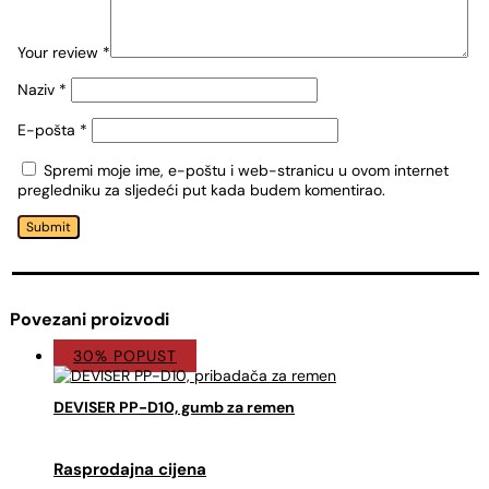
Your review
*
Naziv
*
E-pošta
*
Spremi moje ime, e-poštu i web-stranicu u ovom internet
pregledniku za sljedeći put kada budem komentirao.
Submit
Povezani proizvodi
30% POPUST
DEVISER PP-D10, gumb za remen
Izvorna
Trenutna
cijena
cijena