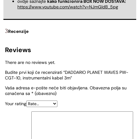
ovdje saznajte
kako funkcionira BOX NOW DOSTAVA:
https://www.youtube.com/watch?v=NJmGldB_5pg
Recenzije
Reviews
There are no reviews yet.
Budite prvi koji će recenzirati “DADDARIO PLANET WAVES PW-
CGT-10, instrumentalni kabel 3m”
Vaša adresa e-pošte neće biti objavljena.
Obavezna polja su
označena sa
* (obavezno)
Your rating