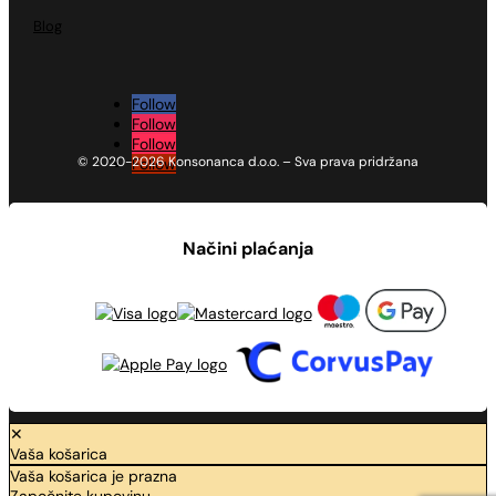
Blog
Follow
Follow
Follow
© 2020-2026 Konsonanca d.o.o. – Sva prava pridržana
Follow
Načini plaćanja
✕
Vaša košarica
Vaša košarica je prazna
Započnite kupovinu