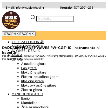
Email
:
info@musicwheel.hr
Kontakt
:
(01) 2921-253
Products
search
IZBORNIK
IZBORNIK
IDEJE ZA POKLON 🎁
AKCIJE I PROMOCIJE
DADDARIO PLANET WAVES PW-CGT-10, instrumentalni
🤠 WHEEL DEAL %
kabel 3m
AKCIJA
Početna
/
PRIBOR I OPREMA
/
KABLOVI
/
Instrumentalni kablovi
/ DADDARIO PLANET WAVES
GITARE
PW-CGT-10, instrumentalni kabel 3m
Akustične gitare
Bas gitare
Električne gitare
Elektro-akustične gitare
Klasične gitare
Elektro-klasične gitare
Žice za gitaru
MANDOLINE/BANJO
Banjo
Mandoline
Žice za mandolinu