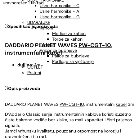
USNE HARMONIKE
uravnotežen i tih rad.
Usne harmonike - C
Usne harmonike - A
Usne harmonike - G
UDARALJKE
Specifikacije proizvoda
Kahoni
Metlice za kahon
Torbe za kahon
DADDARIO PLANET WAVES
PW-CGT-10
,
Djembe
Pribor za bubnjeve
instrumentalni
kabel
Palice za bubnjeve
Podloge za vježbanje
duljina
: 3m
OUTLET
Prsteni
Opis proizvoda
DADDARIO PLANET WAVES
PW-CGT-10
, instrumentalni
kabel
3m
D’Addario Classic serija instrumentalnih kablova koristi izuzetno
čiste bakrene vodiče bez kisika, za mali kapacitet i čisti prijenos
signala.
Jamči vrhunsku kvalitetu, pouzdanu otpornost na koroziju i
uravnotežen i tih rad.