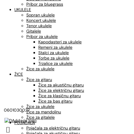
Pribor za bluegrass
UKULELE
Sopran ukulele
Koncert ukulele
Tenor ukulele
Gitalele
Pribor za ukulele
Kapodasteri za ukulele
Remeni za ukulele
Stalci za ukulele
Torbe za ukulele
Trzalice za ukulele
Žice za ukulele
ŽICE
Žice za gitaru
Žice za akustičnu gitaru
Žice za električnu gitaru
Žice za klasičnu gitaru
Žice za bas gitaru
Žice za ukulele
0601030027
Žice za mandolinu
Žice za gitalele
POJAČALA
Pojačala za električnu gitaru

Pojačala za akustičnu gitaru