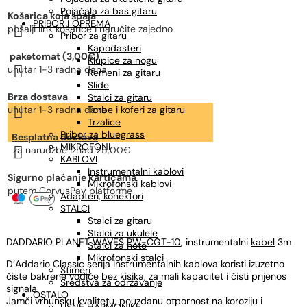
Pojačala za bas gitaru
Košarica koja spaja
PRIBOR I OPREMA

pošalji link košarice i naručite zajedno
Pribor za gitaru
Kapodasteri
paketomat (3,00€)
Klupice za nogu

unutar 1-3 radna dana
Remeni za gitaru
Slide
Brza dostava
Stalci za gitaru

unutar 1-3 radna dana
Torbe i koferi za gitaru
Trzalice
Pribor za bluegrass
Besplatna dostava
MIKROFONI

za narudžbe
iznad 25,00€
KABLOVI
Instrumentalni kablovi
Sigurno plaćanje karticama
Mikrofonski kablovi
putem CorvusPay platforme
Adapteri, konektori
STALCI
Stalci za gitaru
Stalci za ukulele
DADDARIO PLANET WAVES
PW-CGT-10
, instrumentalni
kabel
3m
Stalci za note
Mikrofonski stalci
D’Addario Classic serija instrumentalnih kablova koristi izuzetno
Štimeri
čiste bakrene vodiče bez kisika, za mali kapacitet i čisti prijenos
Sredstva za održavanje
signala.
OSTALO
Jamči vrhunsku kvalitetu, pouzdanu otpornost na koroziju i