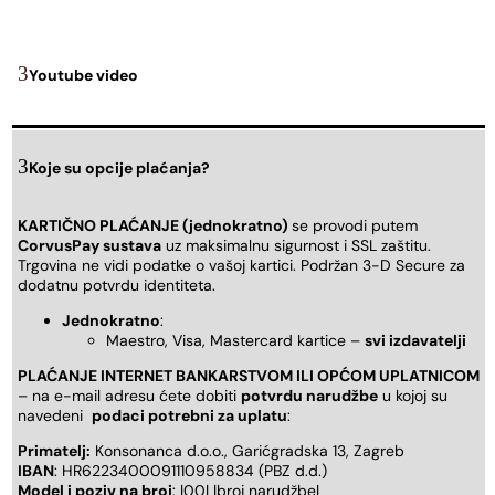
Youtube video
Koje su opcije plaćanja?
KARTIČNO PLAĆANJE (jednokratno)
se provodi putem
CorvusPay sustava
uz maksimalnu sigurnost i SSL zaštitu.
Trgovina ne vidi podatke o vašoj kartici. Podržan 3-D Secure za
dodatnu potvrdu identiteta.
Jednokratno
:
Maestro, Visa, Mastercard kartice –
svi izdavatelji
PLAĆANJE INTERNET BANKARSTVOM ILI OPĆOM UPLATNICOM
– na e-mail adresu ćete dobiti
potvrdu narudžbe
u kojoj su
navedeni
podaci potrebni za uplatu
:
Primatelj:
Konsonanca d.o.o., Garićgradska 13, Zagreb
IBAN
: HR6223400091110958834 (PBZ d.d.)
Model i poziv na broj
: |00| |broj narudžbe|