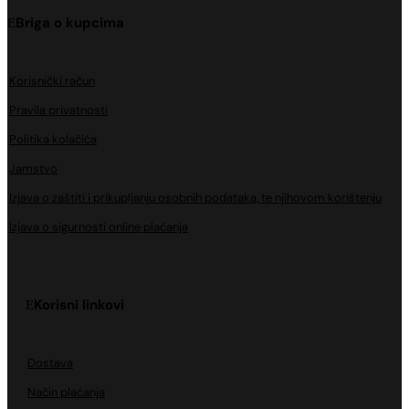
Briga o kupcima
Korisnički račun
Pravila privatnosti
Politika kolačića
Jamstvo
Izjava o zaštiti i prikupljanju osobnih podataka, te njihovom korištenju
Izjava o sigurnosti online plaćanja
Korisni linkovi
Dostava
Način plaćanja