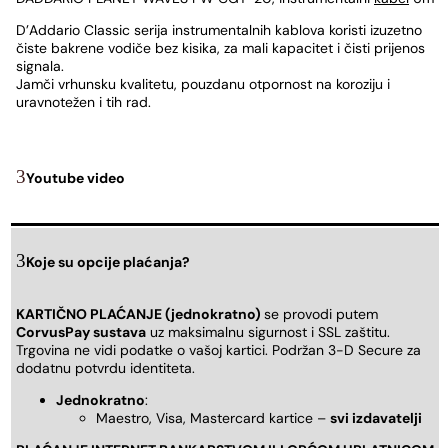
D’Addario Classic serija instrumentalnih kablova koristi izuzetno
čiste bakrene vodiče bez kisika, za mali kapacitet i čisti prijenos
signala.
Jamči vrhunsku kvalitetu, pouzdanu otpornost na koroziju i
uravnotežen i tih rad.
Youtube video
Koje su opcije plaćanja?
KARTIČNO PLAĆANJE (jednokratno)
se provodi putem
CorvusPay sustava
uz maksimalnu sigurnost i SSL zaštitu.
Trgovina ne vidi podatke o vašoj kartici. Podržan 3-D Secure za
dodatnu potvrdu identiteta.
Jednokratno
:
Maestro, Visa, Mastercard kartice –
svi izdavatelji