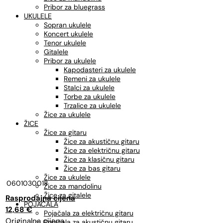
Pribor za bluegrass
UKULELE
Sopran ukulele
Koncert ukulele
Tenor ukulele
Gitalele
Pribor za ukulele
Kapodasteri za ukulele
Remeni za ukulele
Stalci za ukulele
Torbe za ukulele
Trzalice za ukulele
Žice za ukulele
ŽICE
Žice za gitaru
Žice za akustičnu gitaru
Žice za električnu gitaru
Žice za klasičnu gitaru
Žice za bas gitaru
Žice za ukulele
0601030018
Žice za mandolinu
Žice za gitalele
Izvorna
Trenutna
POJAČALA
cijena
cijena
12,68
€
Pojačala za električnu gitaru
bila
je:
Pojačala za akustičnu gitaru