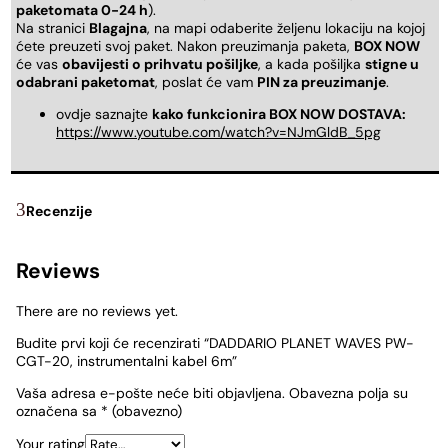
paketomata 0-24 h
).
Na stranici
Blagajna
, na mapi odaberite željenu lokaciju na kojoj
ćete preuzeti svoj paket. Nakon preuzimanja paketa,
BOX NOW
će vas
obavijesti o prihvatu pošiljke
, a kada pošiljka
stigne u
odabrani paketomat
, poslat će vam
PIN za preuzimanje
.
ovdje saznajte
kako funkcionira BOX NOW DOSTAVA:
https://www.youtube.com/watch?v=NJmGldB_5pg
Recenzije
Reviews
There are no reviews yet.
Budite prvi koji će recenzirati “DADDARIO PLANET WAVES PW-
CGT-20, instrumentalni kabel 6m”
Vaša adresa e-pošte neće biti objavljena.
Obavezna polja su
označena sa
* (obavezno)
Your rating