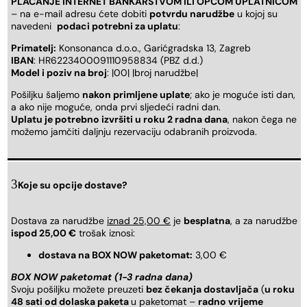
PLAĆANJE INTERNET BANKARSTVOM ILI OPĆOM UPLATNICOM
– na e-mail adresu ćete dobiti
potvrdu narudžbe
u kojoj su
navedeni
podaci potrebni za uplatu
:
Primatelj:
Konsonanca d.o.o., Garićgradska 13, Zagreb
IBAN
: HR6223400091110958834 (PBZ d.d.)
Model i poziv na broj
: |00| |broj narudžbe|
Pošiljku šaljemo
nakon primljene uplate
; ako je moguće isti dan,
a ako nije moguće, onda prvi sljedeći radni dan.
Uplatu je potrebno izvršiti u roku 2 radna dana
, nakon čega ne
možemo jamčiti daljnju rezervaciju odabranih proizvoda.
Koje su opcije dostave?
Dostava za narudžbe
iznad 25,00 €
je
besplatna
, a za narudžbe
ispod 25,00 €
trošak iznosi:
dostava na BOX NOW paketomat:
3,00 €
BOX NOW paketomat (1-3 radna dana)
Svoju pošiljku možete preuzeti
bez čekanja dostavljača
(
u roku
48 sati od dolaska paketa
u paketomat –
radno vrijeme