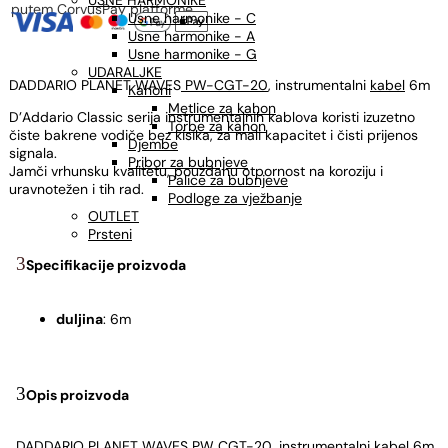
USNE HARMONIKE
putem CorvusPay platforme
Usne harmonike - C
Usne harmonike - A
Usne harmonike - G
UDARALJKE
DADDARIO PLANET WAVES
PW-CGT-20
, instrumentalni
kabel
6m
Kahoni
Metlice za kahon
D’Addario Classic serija instrumentalnih kablova koristi izuzetno
Torbe za kahon
čiste bakrene vodiče bez kisika, za mali kapacitet i čisti prijenos
Djembe
signala.
Pribor za bubnjeve
Jamči vrhunsku kvalitetu, pouzdanu otpornost na koroziju i
Palice za bubnjeve
uravnotežen i tih rad.
Podloge za vježbanje
OUTLET
Prsteni
Specifikacije proizvoda
duljina
: 6m
Opis proizvoda
DADDARIO PLANET WAVES PW CGT-20, instrumentalni
kabel
6m