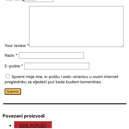
Your review
*
Naziv
*
E-pošta
*
Spremi moje ime, e-poštu i web-stranicu u ovom internet
pregledniku za sljedeći put kada budem komentirao.
Submit
Povezani proizvodi
30% POPUST