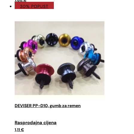
30% POPUST
DEVISER PP-D10, gumb za remen
Izvorna
Trenutna
cijena
cijena
1,11
€
bila
je: