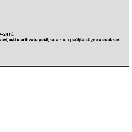
0-24 h
).
bavijesti o prihvatu pošiljke
, a kada pošiljka
stigne u odabrani