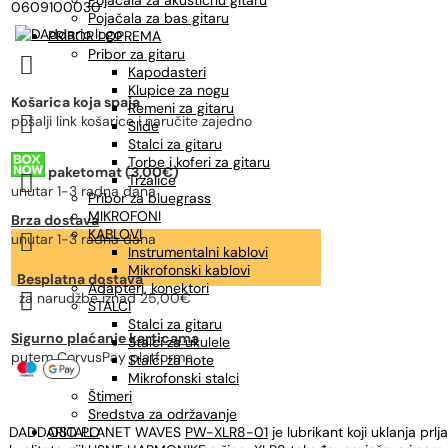
Pojačala za akustičnu gitaru
0609100030
Pojačala za bas gitaru
PRIBOR I OPREMA
Pribor za gitaru

Kapodasteri
Klupice za nogu
Košarica koja spaja
Remeni za gitaru

pošalji link košarice i naručite zajedno
Slide
Stalci za gitaru
Torbe i koferi za gitaru
paketomat (3,00€)

Trzalice
unutar 1-3 radna dana
Pribor za bluegrass
MIKROFONI
Brza dostava
KABLOVI

unutar 1-3 radna dana
Instrumentalni kablovi
Mikrofonski kablovi
Besplatna dostava
Adapteri, konektori

za narudžbe
iznad 25,00€
STALCI
Stalci za gitaru
Sigurno plaćanje karticama
Stalci za ukulele
putem CorvusPay platforme
Stalci za note
Mikrofonski stalci
Štimeri
Sredstva za održavanje
DADDARIO PLANET WAVES
OSTALO
PW-XLR8-01
je lubrikant koji uklanja pr