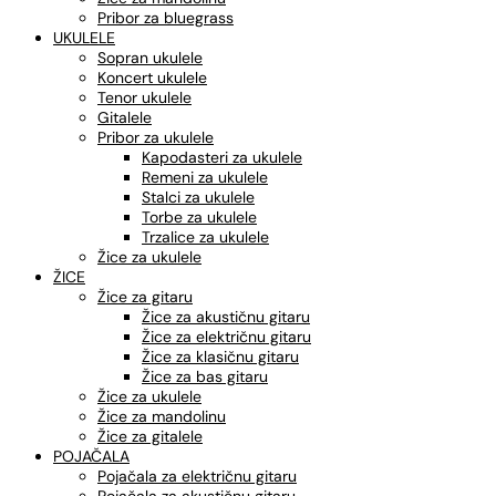
Pribor za bluegrass
UKULELE
Sopran ukulele
Koncert ukulele
Tenor ukulele
Gitalele
Pribor za ukulele
Kapodasteri za ukulele
Remeni za ukulele
Stalci za ukulele
Torbe za ukulele
Trzalice za ukulele
Žice za ukulele
ŽICE
Žice za gitaru
Žice za akustičnu gitaru
Žice za električnu gitaru
Žice za klasičnu gitaru
Žice za bas gitaru
Žice za ukulele
Žice za mandolinu
Žice za gitalele
POJAČALA
Pojačala za električnu gitaru