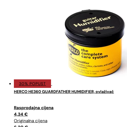
30% POPUST
HERCO HE360 GUARDFATHER HUMIDIFIER, ovlaživač
Izvorna
Trenutna
cijena
cijena
4,34
€
bila
je:
je:
4,34 €.