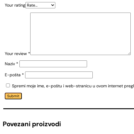
Your rating
Your review
*
Naziv
*
E-pošta
*
Spremi moje ime, e-poštu i web-stranicu u ovom internet preg
Submit
Povezani proizvodi