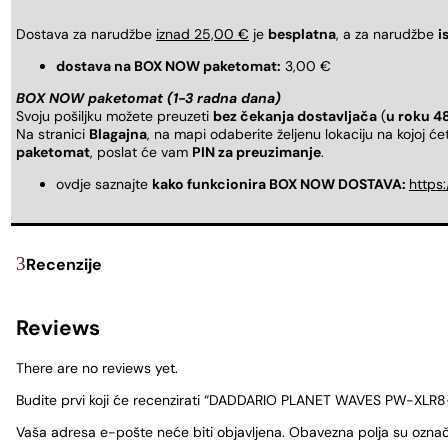
Dostava za narudžbe
iznad 25,00 €
je
besplatna
, a za narudžbe
i
dostava na BOX NOW paketomat:
3,00 €
BOX NOW paketomat (1-3 radna dana)
Svoju pošiljku možete preuzeti
bez čekanja dostavljača
(
u roku 4
Na stranici
Blagajna
, na mapi odaberite željenu lokaciju na kojoj ć
paketomat
, poslat će vam
PIN za preuzimanje
.
ovdje saznajte
kako funkcionira BOX NOW DOSTAVA:
https
Recenzije
Reviews
There are no reviews yet.
Budite prvi koji će recenzirati “DADDARIO PLANET WAVES PW-XLR8-01
Vaša adresa e-pošte neće biti objavljena.
Obavezna polja su ozna