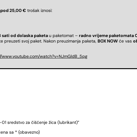
spod 25,00 €
trošak iznosi:
8 sati od dolaska paketa
u paketomat –
radno vrijeme paketomata 
ete preuzeti svoj paket. Nakon preuzimanja paketa,
BOX NOW
će vas
o
://www.youtube.com/watch?v=NJmGldB_5pg
 sredstvo za čišćenje žica (lubrikant)”
čena sa
* (obavezno)