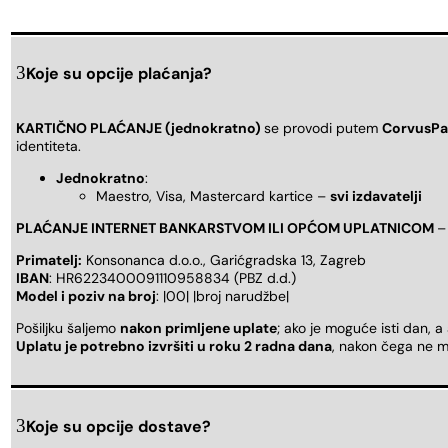
Koje su opcije plaćanja?
KARTIČNO PLAĆANJE (jednokratno)
se provodi putem
CorvusPa
identiteta.
Jednokratno
:
Maestro, Visa, Mastercard kartice –
svi izdavatelji
PLAĆANJE INTERNET BANKARSTVOM ILI OPĆOM UPLATNICOM
–
Primatelj:
Konsonanca d.o.o., Garićgradska 13, Zagreb
IBAN
: HR6223400091110958834 (PBZ d.d.)
Model i poziv na broj
: |00| |broj narudžbe|
Pošiljku šaljemo
nakon primljene uplate
; ako je moguće isti dan, a
Uplatu je potrebno izvršiti u roku 2 radna dana
, nakon čega ne m
Koje su opcije dostave?