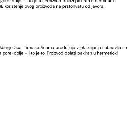
ore-dolje – i to je to. Proizvod dolazi pakiran u hermetički
SE korištenje ovog proizvoda na prstohvatu od javora.
išćenje žica. Time se žicama produljuje vijek trajanja i obnavlja se
gore-dolje – i to je to. Proizvod dolazi pakiran u hermetički