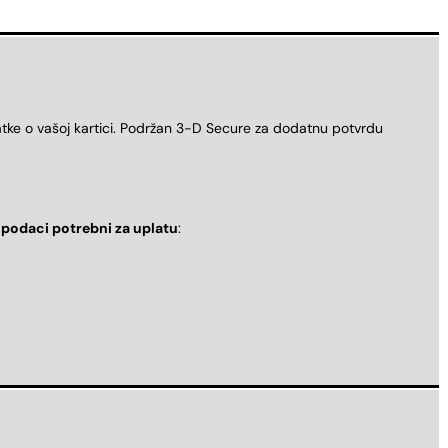
atke o vašoj kartici. Podržan 3-D Secure za dodatnu potvrdu
i
podaci potrebni za uplatu
: