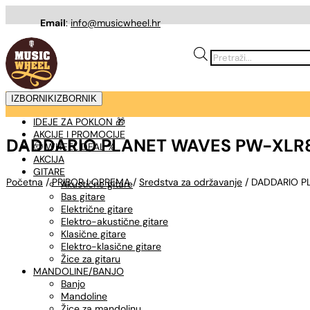
Email
:
info@musicwheel.hr
Products
search
IZBORNIK
IZBORNIK
IDEJE ZA POKLON 🎁
AKCIJE I PROMOCIJE
DADDARIO PLANET WAVES PW-XLR8-01
🤠 WHEEL DEAL %
AKCIJA
GITARE
Početna
/
PRIBOR I OPREMA
/
Sredstva za održavanje
/ DADDARIO PL
Akustične gitare
Bas gitare
Električne gitare
Elektro-akustične gitare
Klasične gitare
Elektro-klasične gitare
Žice za gitaru
MANDOLINE/BANJO
Banjo
Mandoline
Žice za mandolinu