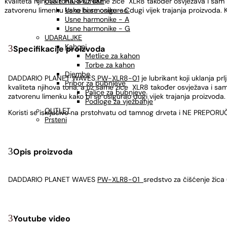
kvaliteta njihova tona, a uz same žice XLR8 također osvježava i sam p
USNE HARMONIKE
zatvorenu limenku kako bi se osigurao dugi vijek trajanja proizvoda.
Usne harmonike - C
Usne harmonike - A
Usne harmonike - G
UDARALJKE
Kahoni
Specifikacije proizvoda
Metlice za kahon
Torbe za kahon
Djembe
DADDARIO PLANET WAVES
PW-XLR8-01
je lubrikant koji uklanja pr
Pribor za bubnjeve
kvaliteta njihova tona, a uz same žice XLR8 također osvježava i sam 
Palice za bubnjeve
zatvorenu limenku kako bi se osigurao dugi vijek trajanja proizvoda.
Podloge za vježbanje
OUTLET
Koristi se isključivo na prstohvatu od tamnog drveta i NE PREPORU
Prsteni
Opis proizvoda
DADDARIO PLANET WAVES
PW-XLR8-01
sredstvo za čišćenje žica 
Youtube video