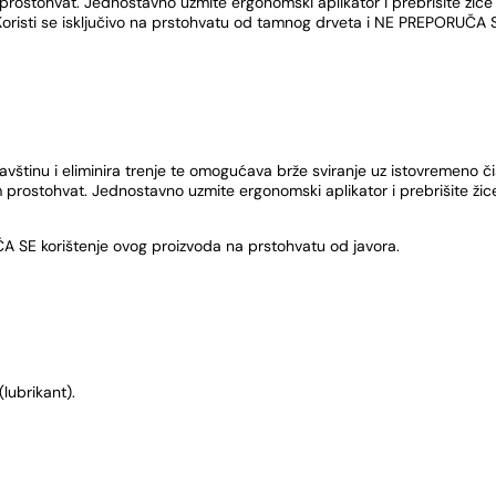
rostohvat. Jednostavno uzmite ergonomski aplikator i prebrišite žice g
 Koristi se isključivo na prstohvatu od tamnog drveta i NE PREPORUČA 
ljavštinu i eliminira trenje te omogućava brže sviranje uz istovremeno č
prostohvat. Jednostavno uzmite ergonomski aplikator i prebrišite žice 
ČA SE korištenje ovog proizvoda na prstohvatu od javora.
(lubrikant).