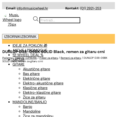
Email
:
info@musicwheel.hr
Kontakt
:
(01) 2921-253
Products
search
IZBORNIK
IZBORNIK
IDEJE ZA POKLON 🎁
AKCIJE I PROMOCIJE
DUNLOP D38-09BK SOLID Black, remen za gitaru crni
🤠 WHEEL DEAL %
Početna
/
PRIBOR I OPREMA
/
Pribor za gitaru
/
Remeni za gitaru
/ DUNLOP D38-09BK
AKCIJA
SOLID Black, remen za gitaru crni
GITARE
Akustične gitare
Bas gitare
Električne gitare
Elektro-akustične gitare
Klasične gitare
Elektro-klasične gitare
Žice za gitaru
MANDOLINE/BANJO
Banjo
Mandoline
Žice za mandolinu