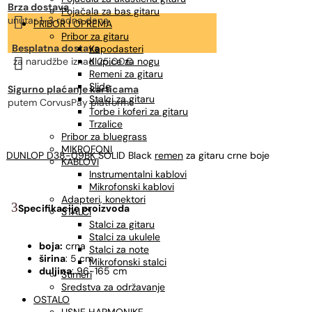
Brza dostava
Pojačala za bas gitaru

unutar 1-3 radna dana
PRIBOR I OPREMA
Pribor za gitaru
Besplatna dostava
Kapodasteri

za narudžbe
iznad 25,00€
Klupice za nogu
Remeni za gitaru
Slide
Sigurno plaćanje karticama
Stalci za gitaru
putem CorvusPay platforme
Torbe i koferi za gitaru
Trzalice
Pribor za bluegrass
MIKROFONI
DUNLOP D38-09BK
SOLID Black
remen
za gitaru crne boje
KABLOVI
Instrumentalni kablovi
Mikrofonski kablovi
Adapteri, konektori
Specifikacije proizvoda
STALCI
Stalci za gitaru
Stalci za ukulele
boja:
crna
Stalci za note
širina
: 5 cm
Mikrofonski stalci
duljina
: 96-165 cm
Štimeri
Sredstva za održavanje
OSTALO