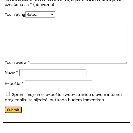
označena sa
* (obavezno)
Your rating
Your review
*
Naziv
*
E-pošta
*
Spremi moje ime, e-poštu i web-stranicu u ovom internet
pregledniku za sljedeći put kada budem komentirao.
Submit