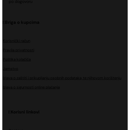
po dogovoru
Briga o kupcima
Korisnički račun
Pravila privatnosti
Politika kolačića
Jamstvo
Izjava o zaštiti i prikupljanju osobnih podataka, te njihovom korištenju
Izjava o sigurnosti online plaćanja
Korisni linkovi