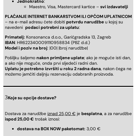
Jednokratno
:
Maestro, Visa, Mastercard kartice –
svi izdavatelji
PLAĆANJE INTERNET BANKARSTVOM ILI OPĆOM UPLATNICOM
– na e-mail adresu ćete dobiti
potvrdu narudžbe
u kojoj su
navedeni
podaci potrebni za uplatu
:
Primatelj:
Konsonanca d.o.o., Garićgradska 13, Zagreb
IBAN
: HR6223400091110958834 (PBZ d.d.)
Model i poziv na broj
: |00| |broj narudžbe|
Pošiljku šaljemo
nakon primljene uplate
; ako je moguće isti dan,
a ako nije moguće, onda prvi sljedeći radni dan.
Uplatu je potrebno izvršiti u roku 2 radna dana
, nakon čega ne
možemo jamčiti daljnju rezervaciju odabranih proizvoda.
Koje su opcije dostave?
Dostava za narudžbe
iznad 25,00 €
je
besplatna
, a za narudžbe
ispod 25,00 €
trošak iznosi:
dostava na BOX NOW paketomat:
3,00 €