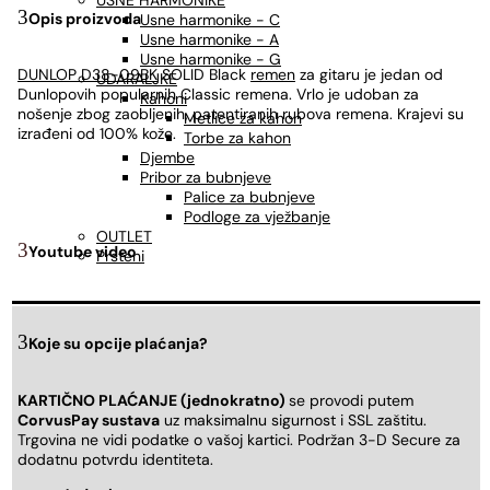
USNE HARMONIKE
Opis proizvoda
Usne harmonike - C
Usne harmonike - A
Usne harmonike - G
DUNLOP D38-09BK
SOLID Black
remen
za gitaru je jedan od
UDARALJKE
Dunlopovih popularnih Classic remena. Vrlo je udoban za
Kahoni
nošenje zbog zaobljenih, patentiranih rubova remena. Krajevi su
Metlice za kahon
izrađeni od 100% kože.
Torbe za kahon
Djembe
Pribor za bubnjeve
Palice za bubnjeve
Podloge za vježbanje
OUTLET
Youtube video
Prsteni
Koje su opcije plaćanja?
KARTIČNO PLAĆANJE (jednokratno)
se provodi putem
CorvusPay sustava
uz maksimalnu sigurnost i SSL zaštitu.
Trgovina ne vidi podatke o vašoj kartici. Podržan 3-D Secure za
dodatnu potvrdu identiteta.