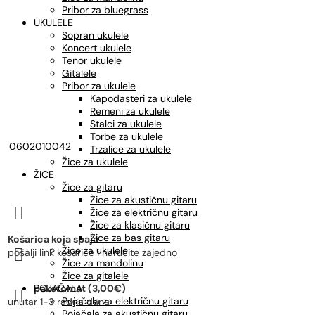
Pribor za bluegrass
UKULELE
Sopran ukulele
Koncert ukulele
Tenor ukulele
Gitalele
Pribor za ukulele
Kapodasteri za ukulele
Remeni za ukulele
Stalci za ukulele
Torbe za ukulele
0602010042
Trzalice za ukulele
Žice za ukulele
ŽICE
Žice za gitaru
Žice za akustičnu gitaru

Žice za električnu gitaru
Žice za klasičnu gitaru
Žice za bas gitaru
Košarica koja spaja
Žice za ukulele

pošalji link košarice i naručite zajedno
Žice za mandolinu
Žice za gitalele
POJAČALA
paketomat (3,00€)

Pojačala za električnu gitaru
unutar 1-3 radna dana
Pojačala za akustičnu gitaru