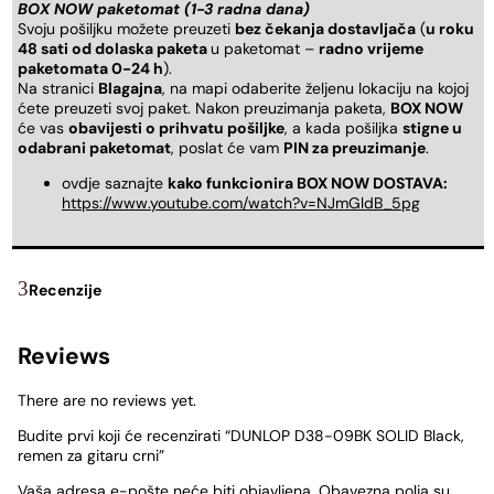
BOX NOW paketomat (1-3 radna dana)
Svoju pošiljku možete preuzeti
bez čekanja dostavljača
(
u roku
48 sati od dolaska paketa
u paketomat –
radno vrijeme
paketomata 0-24 h
).
Na stranici
Blagajna
, na mapi odaberite željenu lokaciju na kojoj
ćete preuzeti svoj paket. Nakon preuzimanja paketa,
BOX NOW
će vas
obavijesti o prihvatu pošiljke
, a kada pošiljka
stigne u
odabrani paketomat
, poslat će vam
PIN za preuzimanje
.
ovdje saznajte
kako funkcionira BOX NOW DOSTAVA:
https://www.youtube.com/watch?v=NJmGldB_5pg
Recenzije
Reviews
There are no reviews yet.
Budite prvi koji će recenzirati “DUNLOP D38-09BK SOLID Black,
remen za gitaru crni”
Vaša adresa e-pošte neće biti objavljena.
Obavezna polja su