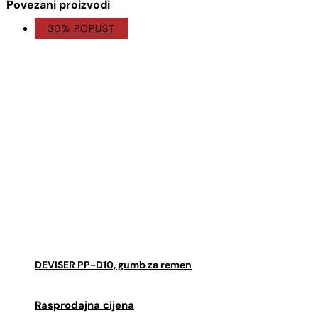
Povezani proizvodi
30% POPUST
DEVISER PP-D10, gumb za remen
Izvorna
Trenutna
cijena
cijena