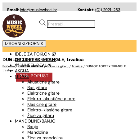
Email
:
info@musicwheel.hr
Kontakt
:
(01) 2921-253
Products
search
IZBORNIK
IZBORNIK
IDEJE ZA POKLON 🎁
DUNLOP TORTEX TRIANGLE, trzalica
AKCIJE I PROMOCIJE
🤠 WHEEL DEAL %
Početna
/
PRIBOR I OPREMA
/
Pribor za gitaru
/
Trzalice
/ DUNLOP TORTEX TRIANGLE,
AKCIJA
trzalica
29% POPUST
GITARE
Akustične gitare
Bas gitare
Električne gitare
Elektro-akustične gitare
Klasične gitare
Elektro-klasične gitare
Žice za gitaru
MANDOLINE/BANJO
Banjo
Mandoline
Žice za mandolinu