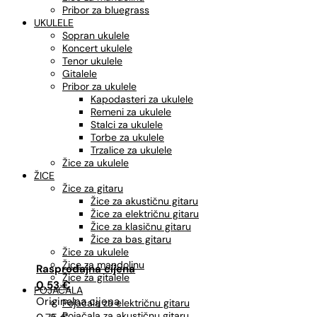
Pribor za bluegrass
UKULELE
Sopran ukulele
Koncert ukulele
Tenor ukulele
Gitalele
Pribor za ukulele
Kapodasteri za ukulele
Remeni za ukulele
Stalci za ukulele
Torbe za ukulele
Trzalice za ukulele
Žice za ukulele
ŽICE
Žice za gitaru
Žice za akustičnu gitaru
Žice za električnu gitaru
Žice za klasičnu gitaru
Žice za bas gitaru
Žice za ukulele
Žice za mandolinu
Izvorna
Trenutna
Žice za gitalele
cijena
cijena
0,53
€
POJAČALA
bila
je:
Pojačala za električnu gitaru
Pojačala za akustičnu gitaru