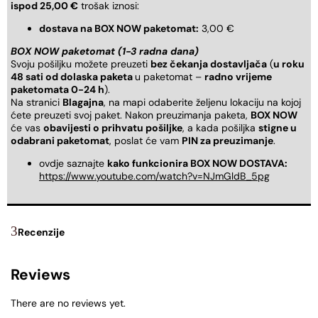
ispod 25,00 €
trošak iznosi:
dostava na BOX NOW paketomat:
3,00 €
BOX NOW paketomat (1-3 radna dana)
Svoju pošiljku možete preuzeti
bez čekanja dostavljača
(
u roku
48 sati od dolaska paketa
u paketomat –
radno vrijeme
paketomata 0-24 h
).
Na stranici
Blagajna
, na mapi odaberite željenu lokaciju na kojoj
ćete preuzeti svoj paket. Nakon preuzimanja paketa,
BOX NOW
će vas
obavijesti o prihvatu pošiljke
, a kada pošiljka
stigne u
odabrani paketomat
, poslat će vam
PIN za preuzimanje
.
ovdje saznajte
kako funkcionira BOX NOW DOSTAVA:
https://www.youtube.com/watch?v=NJmGldB_5pg
Recenzije
Reviews
There are no reviews yet.