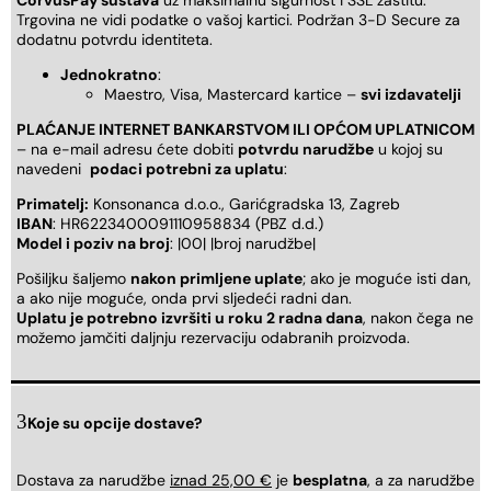
Trgovina ne vidi podatke o vašoj kartici. Podržan 3-D Secure za
dodatnu potvrdu identiteta.
Jednokratno
:
Maestro, Visa, Mastercard kartice –
svi izdavatelji
PLAĆANJE INTERNET BANKARSTVOM ILI OPĆOM UPLATNICOM
– na e-mail adresu ćete dobiti
potvrdu narudžbe
u kojoj su
navedeni
podaci potrebni za uplatu
:
Primatelj:
Konsonanca d.o.o., Garićgradska 13, Zagreb
IBAN
: HR6223400091110958834 (PBZ d.d.)
Model i poziv na broj
: |00| |broj narudžbe|
Pošiljku šaljemo
nakon primljene uplate
; ako je moguće isti dan,
a ako nije moguće, onda prvi sljedeći radni dan.
Uplatu je potrebno izvršiti u roku 2 radna dana
, nakon čega ne
možemo jamčiti daljnju rezervaciju odabranih proizvoda.
Koje su opcije dostave?
Dostava za narudžbe
iznad 25,00 €
je
besplatna
, a za narudžbe