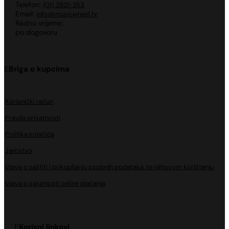
Telefon:
(01) 2921-253
Email:
info@musicwheel.hr
Radno vrijeme:
po dogovoru
Briga o kupcima
Korisnički račun
Pravila privatnosti
Politika kolačića
Jamstvo
Izjava o zaštiti i prikupljanju osobnih podataka, te njihovom korištenju
Izjava o sigurnosti online plaćanja
Korisni linkovi