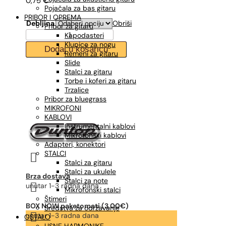
0,75
€
je:
0,53 €.
Pojačala za bas gitaru
0,75 €.
PRIBOR I OPREMA
Debljina
Obriši
Pribor za gitaru
DUNLOP
Kapodasteri
TORTEX
Klupice za nogu
Dodaj u košaricu
TRIANGLE,
Remeni za gitaru
trzalica
Slide
količina
Stalci za gitaru
Torbe i koferi za gitaru
Trzalice
Pribor za bluegrass
MIKROFONI
KABLOVI
Instrumentalni kablovi
Mikrofonski kablovi
Adapteri, konektori
STALCI

Stalci za gitaru
Stalci za ukulele
Brza dostava
Stalci za note

unutar 1-3 radna dana
Mikrofonski stalci
Štimeri
BOX NOW paketomati (3,00€)
Sredstva za održavanje

unutar 1-3 radna dana
OSTALO