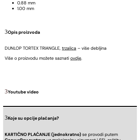
0.88 mm
1.00 mm
Opis proizvoda
DUNLOP TORTEX TRIANGLE,
trzalica
– više debljina
Više o proizvodu možete saznati
ovdje
.
Youtube video
Koje su opcije plaćanja?
KARTIČNO PLAĆANJE (jednokratno)
se provodi putem
CorvusPay sustava
uz maksimalnu sigurnost i SSL zaštitu.