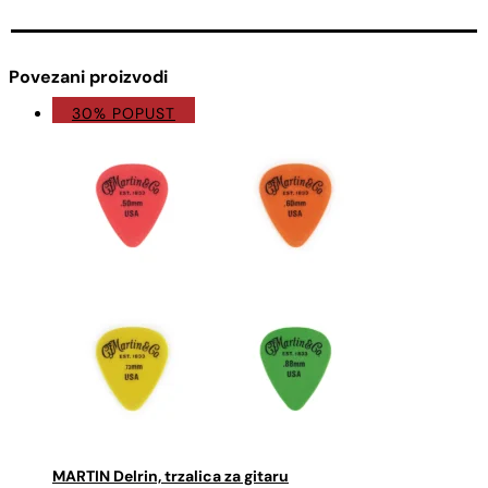
Povezani proizvodi
30% POPUST
MARTIN Delrin, trzalica za gitaru