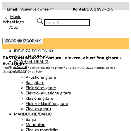
Email
:
info@musicwheel.hr
Kontakt
:
(01) 2921-253
Products
search
IZBORNIK
IZBORNIK
IDEJE ZA POKLON 🎁
AKCIJE I PROMOCIJE
EASTMAN AC422CE Natural, elektro-akustična gitara +
🤠 WHEEL DEAL %
čvrsti kofer
AKCIJA
Početna
/
GITARE
/
Elektro-akustične gitare
/ EASTMAN AC422CE Natural, elektro-
GITARE
akustična gitara + čvrsti kofer
Akustične gitare
Bas gitare
Električne gitare
Elektro-akustične gitare
Klasične gitare
Elektro-klasične gitare
Žice za gitaru
MANDOLINE/BANJO
Banjo
Mandoline
Žice za mandolinu