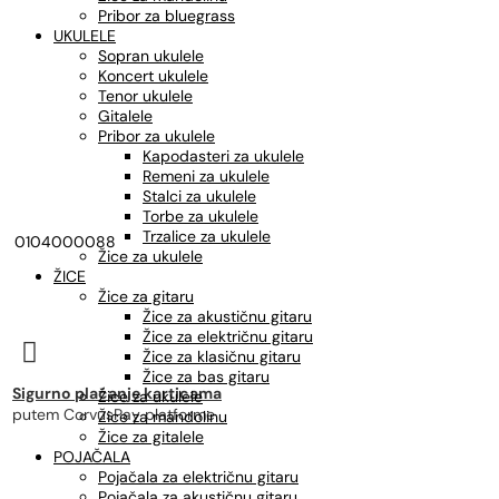
Pribor za bluegrass
UKULELE
Sopran ukulele
Koncert ukulele
Tenor ukulele
Gitalele
Pribor za ukulele
Kapodasteri za ukulele
Remeni za ukulele
Stalci za ukulele
Torbe za ukulele
Trzalice za ukulele
0104000088
Žice za ukulele
ŽICE
Žice za gitaru
Žice za akustičnu gitaru
Žice za električnu gitaru

Žice za klasičnu gitaru
Žice za bas gitaru
Sigurno plaćanje karticama
Žice za ukulele
putem CorvusPay platforme
Žice za mandolinu
Žice za gitalele
POJAČALA
Pojačala za električnu gitaru
Pojačala za akustičnu gitaru