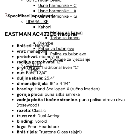
USNE HARMONIKE
Usne harmonike - C
Usne harmonike - A
Specifikacije proizvoda
Usne harmonike - G
UDARALJKE
Kahoni
Metlice za kahon
EASTMAN AC422CE Natural
Torbe za kahon
Djembe
finiš stil:
Natural
Pribor za bubnjeve
vrat:
mahagonij
Palice za bubnjeve
prstohvat
: ebanovina
Podloge za vježbanje
radijus prstohvata
: 12″
OUTLET
profil vrata
: Traditional Even “C”
Prsteni
nut
: Bone 1 3/4″
duljina skale
: 25.4″
dimenzije tijela
: 16″ x 4 1/4″
bracing
: Hand Scalloped X (ručno izrađen)
gornja ploča
: puna sitka smreka
zadnja ploča i bočne stranice
: puno palisandrovo drvo
(rosewood)
rozeta
: Classic
truss rod
: Dual Acting
binding
: Ivoroid
logo
: Pearl Headstock
finiš
tijela
: Truetone Gloss (sjajni)