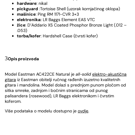
hardware
: nikal
pickguard
:Tortoise Shell (uzorak kornjačinog oklopa)
mašinice
: Ping RM 1171-CVR 3+3
elektronika:
LR Baggs Element EAS VTC
žice
: D’Addario XS Coated Phosphor Bronze Light (.012 –
.053)
torba/kofer
: Hardshell Case (čvrsti kofer)
Opis proizvoda
Model Eastman AC422CE Natural je
all-solid
elektro-akustična
gitara
iz Eastman obitelji ručnog rađenih izuzetno kvalitetnih
gitara i mandolina. Model dolazi s prednjom punom pločom od
sitka smreke, zadnjom i bočnim stranicama od punog
palisandera (rosewood), LR Baggs elektronikom i čvrstim
koferom.
Više podataka o modelu dostupno je
ovdje
.