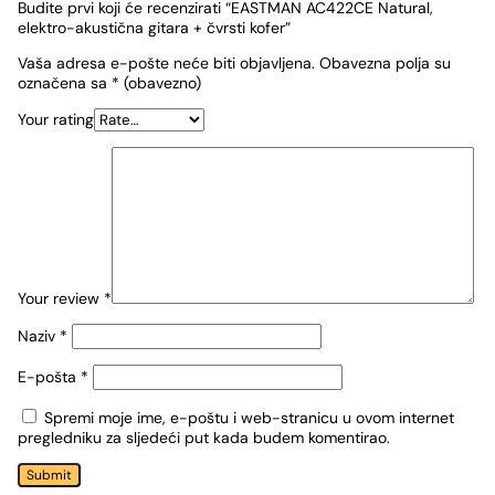
Budite prvi koji će recenzirati “EASTMAN AC422CE Natural,
elektro-akustična gitara + čvrsti kofer”
Vaša adresa e-pošte neće biti objavljena.
Obavezna polja su
označena sa
* (obavezno)
Your rating
Your review
*
Naziv
*
E-pošta
*
Spremi moje ime, e-poštu i web-stranicu u ovom internet
pregledniku za sljedeći put kada budem komentirao.
Submit