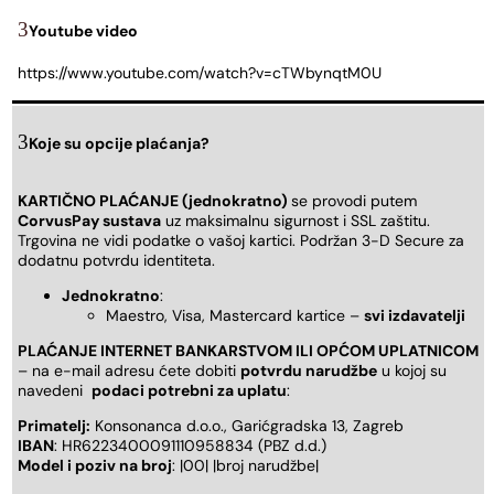
Youtube video
https://www.youtube.com/watch?v=cTWbynqtM0U
Koje su opcije plaćanja?
KARTIČNO PLAĆANJE (jednokratno)
se provodi putem
CorvusPay sustava
uz maksimalnu sigurnost i SSL zaštitu.
Trgovina ne vidi podatke o vašoj kartici. Podržan 3-D Secure za
dodatnu potvrdu identiteta.
Jednokratno
:
Maestro, Visa, Mastercard kartice –
svi izdavatelji
PLAĆANJE INTERNET BANKARSTVOM ILI OPĆOM UPLATNICOM
– na e-mail adresu ćete dobiti
potvrdu narudžbe
u kojoj su
navedeni
podaci potrebni za uplatu
:
Primatelj:
Konsonanca d.o.o., Garićgradska 13, Zagreb
IBAN
: HR6223400091110958834 (PBZ d.d.)
Model i poziv na broj
: |00| |broj narudžbe|