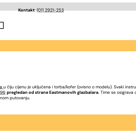
Kontakt
:
(01) 2921-253
a
u čiju cijenu je uključena i torba/kofer (ovisno o modelu). Svaki inst
 96
pregledan od strane Eastmanovih glazbalara
. Time se osigrava 
benom putovanju.