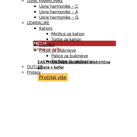
USNE HARMONIKE
Usne harmonike - C
Usne harmonike - A
Usne harmonike - G
UDARALJKE
Kahoni
Metlice za kahon
Torbe za kahon
AKCIJA
Djembe
Nema na zalihi
Pribor za bubnjeve
Palice za bubnjeve
Podloge za vježbanje
EASTMAN SB59 Goldburst, električna
OUTLET
gitara + kofer
Prsteni
Pročitaj više