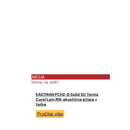
AKCIJA
Nema na zalihi
EASTMAN PCH2-D Solid Sit Termo
Cure/Lam RW, akustična gitara +
torba
Pročitaj više