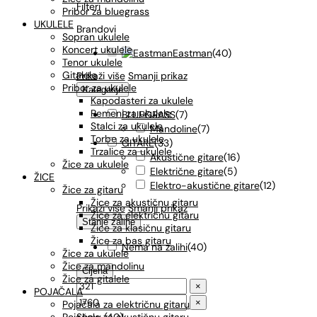
Filteri
Pribor za bluegrass
UKULELE
Brandovi
Sopran ukulele
Koncert ukulele
Eastman
(
40
)
Tenor ukulele
Gitalele
Prikaži više
Smanji prikaz
Pribor za ukulele
Kategorije
Kapodasteri za ukulele
Remeni za ukulele
BLUEGRASS
(
7
)
Stalci za ukulele
Mandoline
(
7
)
Torbe za ukulele
GITARE
(
33
)
Trzalice za ukulele
Akustične gitare
(
16
)
Žice za ukulele
Električne gitare
(
5
)
ŽICE
Elektro-akustične gitare
(
12
)
Žice za gitaru
Žice za akustičnu gitaru
Prikaži više
Smanji prikaz
Žice za električnu gitaru
Stanje zalihe
Žice za klasičnu gitaru
Žice za bas gitaru
Nema na zalihi
(
40
)
Žice za ukulele
Žice za mandolinu
Cijena
Žice za gitalele
×
POJAČALA
×
Pojačala za električnu gitaru
Show
(
40
)