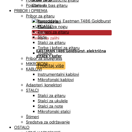
Pojačala za akustičnu gitaru
Cancel
Pojačala za bas gitaru
PRIBOR I OPREMA
Pribor za gitaru
Kapodasteri
Klupice za nogu
Remeni za gitaru
AKCIJA
Slide
Nema na zalihi
Stalci za gitaru
Torbe i koferi za gitaru
EASTMAN T486 Goldburst, električna
Trzalice
gitara + kofer
Pribor za bluegrass
MIKROFONI
Pročitaj više
KABLOVI
Instrumentalni kablovi
Mikrofonski kablovi
Adapteri, konektori
STALCI
Stalci za gitaru
Stalci za ukulele
Stalci za note
Mikrofonski stalci
Štimeri
Sredstva za održavanje
OSTALO