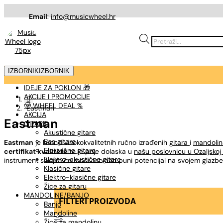
Email
:
info@musicwheel.hr
Products
search
IZBORNIK
IZBORNIK
IDEJE ZA POKLON 🎁
AKCIJE I PROMOCIJE

🤠 WHEEL DEAL %
Eastman
AKCIJA
Eastman
GITARE
Akustične gitare
Bas gitare
Eastman
je brend visokokvalitetnih ručno izrađenih
gitara
i
mandolin
Električne gitare
certifikat kvalitete
te je prije dolaska u
našu poslovnicu u Ozaljskoj
Elektro-akustične gitare
instrument s kojim će moći ostvariti puni potencijal na svojem glaz
Klasične gitare
Elektro-klasične gitare
Žice za gitaru
MANDOLINE/BANJO
FILTERI PROIZVODA
Banjo
Mandoline
Žice za mandolinu