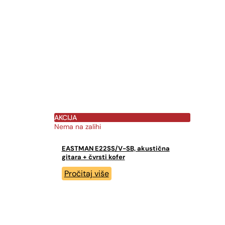
AKCIJA
Nema na zalihi
EASTMAN E22SS/V-SB, akustična
gitara + čvrsti kofer
Pročitaj više