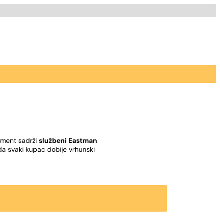
rument sadrži
službeni Eastman
da svaki kupac dobije vrhunski