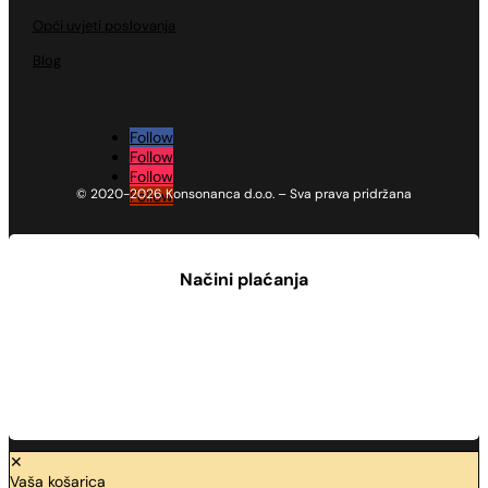
Opći uvjeti poslovanja
Blog
Follow
Follow
Follow
© 2020-2026 Konsonanca d.o.o. – Sva prava pridržana
Follow
Načini plaćanja
✕
Vaša košarica