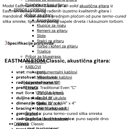
Pojačala za bas gitaru
Model Eastman E1OM Classic je
all-solid
akustična gitara
iz
PRIBOR I OPREMA
Eastman obitelji ručnog rađenih izuzetno kvalitetnih gitara i
Pribor za gitaru
mandolina. Model dolazi s prednjom pločom od pune
termo-cured
Kapodasteri
sitka smreke, tijelom od punog sapele drveta i luksuznom torbom.
Klupice za nogu
Remeni za gitaru
Slide
Stalci za gitaru
Specifikacije proizvoda
Torbe i koferi za gitaru
Trzalice
Pribor za bluegrass
EASTMAN E1OM Classic,
akustična gitara:
MIKROFONI
KABLOVI
Instrumentalni kablovi
vrat:
mahagonij
Mikrofonski kablovi
prstohvat
: ebanovina
Adapteri, konektori
radijus prstohvata
: 12″
STALCI
profil vrata
: Traditional Even “C”
Stalci za gitaru
nut
: Bone 1.75″ (44.4mm)
Stalci za ukulele
duljina skale
: 24.9″
Stalci za note
dimenzije tijela
: 15″ x 4 1/4″ x 4″
Mikrofonski stalci
bracing
: Hand Scalloped X
Štimeri
gornja ploča
: puna termo-cured sitka smreka
Sredstva za održavanje
zadnja ploča i bočne stranice
: puno sapele drvo
OSTALO
rozeta
: Classic