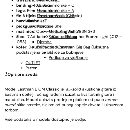
USNE HARMONIKE
truss rod
: Dual Acting
Usne harmonike - C
binding
: Top, Back
Usne harmonike - A
logo
: Pearl Headstock
Usne harmonike - G
finiš
tijela
: Truetone Satin (Classic)
UDARALJKE
hardware
: nikal
Kahoni
pickguard
:Tortoise Shell
Metlice za kahon
mašinice
: Open-Gear PingWell V93N 3+3
Torbe za kahon
žice
: D’Addario XS Coated Phosphor Bronze Light (.012 –
Djembe
.053)
Pribor za bubnjeve
kofer
: Deluxe Padded Eastman Gig Bag (luksuzna
Palice za bubnjeve
podstavljena torba)
Podloge za vježbanje
OUTLET
Prsteni
Opis proizvoda
Model Eastman E1OM Classic je
all-solid
akustična gitara
iz
Eastman obitelji ručnog rađenih izuzetno kvalitetnih gitara i
mandolina. Model dolazi s prednjom pločom od pune
termo-
cured
sitka smreke, tijelom od punog sapele drveta i luksuznom
torbom.
Više podataka o modelu dostupno je
ovdje
.