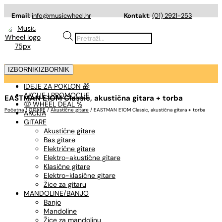
Email
:
info@musicwheel.hr
Kontakt
:
(01) 2921-253
Products
search
IZBORNIK
IZBORNIK
IDEJE ZA POKLON 🎁
AKCIJE I PROMOCIJE
EASTMAN E1OM Classic, akustična gitara + torba
🤠 WHEEL DEAL %
Početna
/
GITARE
/
Akustične gitare
/ EASTMAN E1OM Classic, akustična gitara + torba
AKCIJA
GITARE
Akustične gitare
Bas gitare
Električne gitare
Elektro-akustične gitare
Klasične gitare
Elektro-klasične gitare
Žice za gitaru
MANDOLINE/BANJO
Banjo
Mandoline
Žice za mandolinu