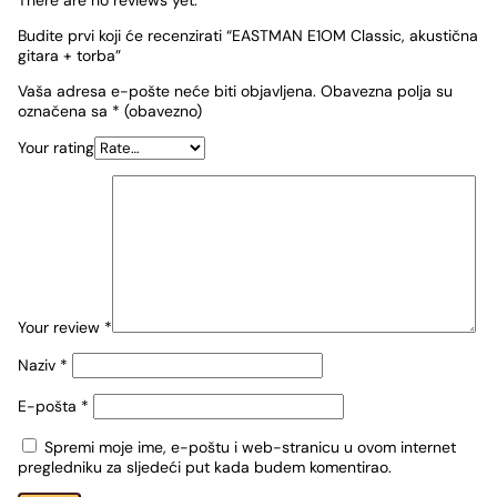
There are no reviews yet.
Budite prvi koji će recenzirati “EASTMAN E1OM Classic, akustična
gitara + torba”
Vaša adresa e-pošte neće biti objavljena.
Obavezna polja su
označena sa
* (obavezno)
Your rating
Your review
*
Naziv
*
E-pošta
*
Spremi moje ime, e-poštu i web-stranicu u ovom internet
pregledniku za sljedeći put kada budem komentirao.