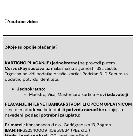
Youtube video
Koje su opcije plaćanja?
KARTIČNO PLAĆANJE (jednokratno)
se provodi putem
CorvusPay sustava
uz maksimalnu sigurnost i SSL zaštitu.
Trgovina ne vidi podatke o vašoj kartici. Podržan 3-D Secure za
dodatnu potvrdu identiteta.
Jednokratno
:
Maestro, Visa, Mastercard kartice –
svi izdavatelji
PLAĆANJE INTERNET BANKARSTVOM ILI OPĆOM UPLATNICOM
– na e-mail adresu ćete dobiti
potvrdu narudžbe
u kojoj su
navedeni
podaci potrebni za uplatu
:
Primatelj:
Konsonanca d.o.o., Garićgradska 13, Zagreb
IBAN
: HR6223400091110958834 (PBZ d.d.)
Model i poziv na broj
: |00| |broj narudžbe|