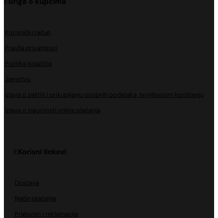
Briga o kupcima
Korisnički račun
Pravila privatnosti
Politika kolačića
Jamstvo
Izjava o zaštiti i prikupljanju osobnih podataka, te njihovom korištenju
Izjava o sigurnosti online plaćanja
Korisni linkovi
Dostava
Način plaćanja
Prigovori i reklamacije