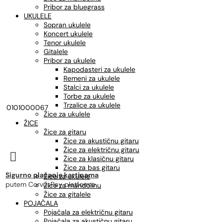
Pribor za bluegrass
UKULELE
Sopran ukulele
Koncert ukulele
Tenor ukulele
Gitalele
Pribor za ukulele
Kapodasteri za ukulele
Remeni za ukulele
Stalci za ukulele
Torbe za ukulele
Trzalice za ukulele
0101000067
Žice za ukulele
ŽICE
Žice za gitaru
Žice za akustičnu gitaru
Žice za električnu gitaru

Žice za klasičnu gitaru
Žice za bas gitaru
Sigurno plaćanje karticama
Žice za ukulele
putem CorvusPay platforme
Žice za mandolinu
Žice za gitalele
POJAČALA
Pojačala za električnu gitaru
Pojačala za akustičnu gitaru