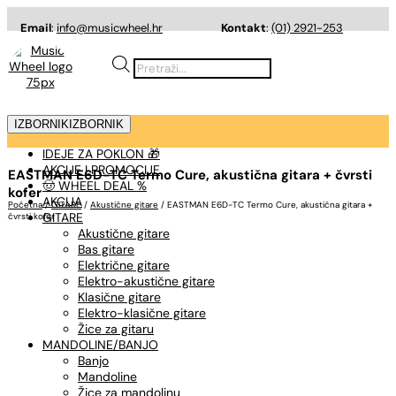
Email
:
info@musicwheel.hr
Kontakt
:
(01) 2921-253
Products
search
IZBORNIK
IZBORNIK
IDEJE ZA POKLON 🎁
AKCIJE I PROMOCIJE
EASTMAN E6D-TC Termo Cure, akustična gitara + čvrsti
🤠 WHEEL DEAL %
kofer
AKCIJA
Početna
/
GITARE
/
Akustične gitare
/ EASTMAN E6D-TC Termo Cure, akustična gitara +
GITARE
čvrsti kofer
Akustične gitare
Bas gitare
Električne gitare
Elektro-akustične gitare
Klasične gitare
Elektro-klasične gitare
Žice za gitaru
MANDOLINE/BANJO
Banjo
Mandoline
Žice za mandolinu