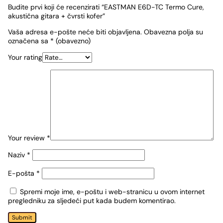
Budite prvi koji će recenzirati “EASTMAN E6D-TC Termo Cure,
akustična gitara + čvrsti kofer”
Vaša adresa e-pošte neće biti objavljena.
Obavezna polja su
označena sa
* (obavezno)
Your rating
Your review
*
Naziv
*
E-pošta
*
Spremi moje ime, e-poštu i web-stranicu u ovom internet
pregledniku za sljedeći put kada budem komentirao.
Submit