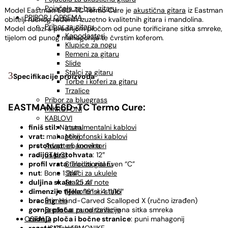
Pojačala za bas gitaru
Model Eastman E6D-TC Termo Cure je
akustična gitara
iz Eastman
PRIBOR I OPREMA
obitelji ručnog rađenih izuzetno kvalitetnih gitara i mandolina.
Pribor za gitaru
Model dolazi s prednjom pločom od pune torificirane sitka smreke,
Kapodasteri
tijelom od punog mahagonija te čvrstim koferom.
Klupice za nogu
Remeni za gitaru
Slide
Stalci za gitaru
Specifikacije proizvoda
Torbe i koferi za gitaru
Trzalice
Pribor za bluegrass
EASTMAN E6D-TC Termo Cure:
MIKROFONI
KABLOVI
Instrumentalni kablovi
finiš stil:
Natural
Mikrofonski kablovi
vrat:
mahagonij
Adapteri, konektori
prstohvat
: ebanovina
STALCI
radijus prstohvata
: 12″
Stalci za gitaru
profil vrata
: Traditional Even “C”
Stalci za ukulele
nut
: Bone 1 3/4″
Stalci za note
duljina skale
: 25.4″
Mikrofonski stalci
dimenzije tijela
: 16″ x 4 11/16″
Štimeri
bracing
: Hand-Carved Scalloped X (ručno izrađen)
Sredstva za održavanje
gornja ploča
: puna torificirana sitka smreka
OSTALO
zadnja ploča i bočne stranice
: puni mahagonij