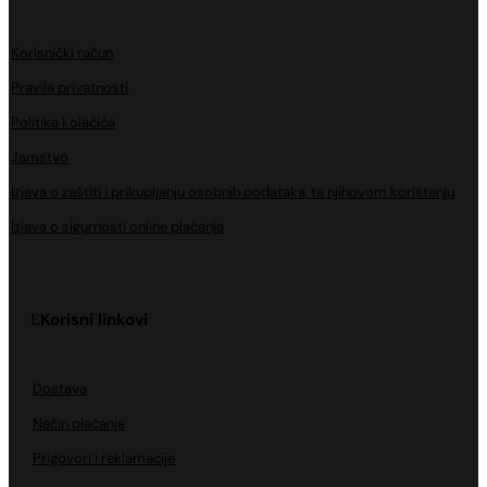
Korisnički račun
Pravila privatnosti
Politika kolačića
Jamstvo
Izjava o zaštiti i prikupljanju osobnih podataka, te njihovom korištenju
Izjava o sigurnosti online plaćanja
Korisni linkovi
Dostava
Način plaćanja
Prigovori i reklamacije