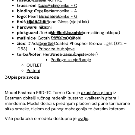
USNE HARMONIKE
rozeta
: Classic
Usne harmonike - C
truss rod
: Dual Acting
Usne harmonike - A
binding
: Top, Back
Usne harmonike - G
logo
: Pearl Headstock
UDARALJKE
finiš
tijela
: Truetone Gloss (sjajni lak)
Kahoni
hardware
: nikal
Metlice za kahon
pickguard
:Tortoise Shell (uzorak kornjačinog oklopa)
Torbe za kahon
mašinice
: Gotoh SE780-06M-N
Djembe
žice
: D’Addario XS Coated Phosphor Bronze Light (.012 –
Pribor za bubnjeve
.053)
Palice za bubnjeve
torba/kofer
: Hardshell Case (čvrsti kofer)
Podloge za vježbanje
OUTLET
Prsteni
Opis proizvoda
Model Eastman E6D-TC Termo Cure je
akustična gitara
iz
Eastman obitelji ručnog rađenih izuzetno kvalitetnih gitara i
mandolina. Model dolazi s prednjom pločom od pune torificirane
sitka smreke, tijelom od punog mahagonija te čvrstim koferom.
Više podataka o modelu dostupno je
ovdje
.