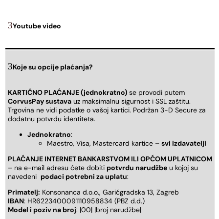
Youtube video
Koje su opcije plaćanja?
KARTIČNO PLAĆANJE (jednokratno)
se provodi putem
CorvusPay sustava
uz maksimalnu sigurnost i SSL zaštitu.
Trgovina ne vidi podatke o vašoj kartici. Podržan 3-D Secure za
dodatnu potvrdu identiteta.
Jednokratno
:
Maestro, Visa, Mastercard kartice –
svi izdavatelji
PLAĆANJE INTERNET BANKARSTVOM ILI OPĆOM UPLATNICOM
– na e-mail adresu ćete dobiti
potvrdu narudžbe
u kojoj su
navedeni
podaci potrebni za uplatu
:
Primatelj:
Konsonanca d.o.o., Garićgradska 13, Zagreb
IBAN
: HR6223400091110958834 (PBZ d.d.)
Model i poziv na broj
: |00| |broj narudžbe|