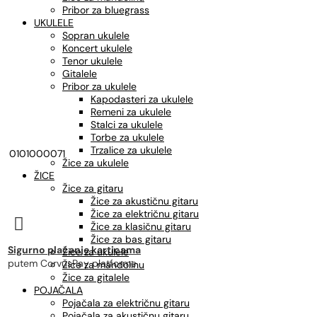
Pribor za bluegrass
UKULELE
Sopran ukulele
Koncert ukulele
Tenor ukulele
Gitalele
Pribor za ukulele
Kapodasteri za ukulele
Remeni za ukulele
Stalci za ukulele
Torbe za ukulele
Trzalice za ukulele
0101000071
Žice za ukulele
ŽICE
Žice za gitaru
Žice za akustičnu gitaru
Žice za električnu gitaru

Žice za klasičnu gitaru
Žice za bas gitaru
Sigurno plaćanje karticama
Žice za ukulele
putem CorvusPay platforme
Žice za mandolinu
Žice za gitalele
POJAČALA
Pojačala za električnu gitaru
Pojačala za akustičnu gitaru