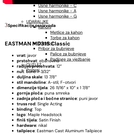
USNE HARMONIKE
Usne harmonike - C
Usne harmonike - A
Usne harmonike - G
UDARALJKE
Specifikacije proizvoda
Kahoni
Metlice za kahon
Torbe za kahon
EASTMAN MD315 Classic
Djembe
Pribor za bubnjeve
Palice za bubnjeve
vrat:
javor
Podloge za vježbanje
prstohvat
: ebanovina
OUTLET
radijus prstohvata
: 12″
Prsteni
nut
: bone 1-3/32″
duljina skale
: 13 7/8″
stil mandoline
: A-stil, F-otvori
dimenzije tijela
: 26 11/16″ x 10″ x 1 7/8″
gornja ploča
: puna smreka
zadnja ploča i bočne stranice
: puni javor
truss rod
: Single Acting
binding
: Top
logo
: Maple Headstock
finiš
tijela
: Satin Finish
hardware
: nikal
tailpiece
: Eastman Cast Aluminum Tailpiece