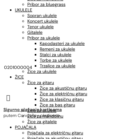
Pribor za bluegrass
UKULELE
Sopran ukulele
Koncert ukulele
Tenor ukulele
Gitalele
Pribor za ukulele
Kapodasteri za ukulele
Remeni za ukulele
Stalci za ukulele
Torbe za ukulele
Trzalice za ukulele
0201000004
Žice za ukulele
ŽICE
Žice za gitaru
Žice za akustičnu gitaru
Žice za električnu gitaru

Žice za klasičnu gitaru
Žice za bas gitaru
Sigurno plaćanje karticama
Žice za ukulele
putem CorvusPay platforme
Žice za mandolinu
Žice za gitalele
POJAČALA
Pojačala za električnu gitaru
Pojačala za akustičnu gitaru