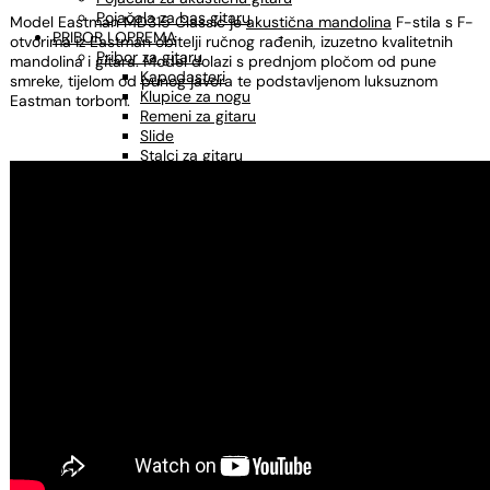
Pojačala za bas gitaru
Model Eastman MD315 Classic je
akustična mandolina
F-stila s F-
PRIBOR I OPREMA
otvorima iz Eastman obitelji ručnog rađenih, izuzetno kvalitetnih
Pribor za gitaru
mandolina i gitara. Model dolazi s prednjom pločom od pune
Kapodasteri
smreke, tijelom od punog javora te podstavljenom luksuznom
Klupice za nogu
Eastman torbom.
Remeni za gitaru
Slide
Stalci za gitaru
Torbe i koferi za gitaru
Trzalice
Pribor za bluegrass
MIKROFONI
KABLOVI
Instrumentalni kablovi
Mikrofonski kablovi
Adapteri, konektori
STALCI
Stalci za gitaru
Stalci za ukulele
Stalci za note
Mikrofonski stalci
Štimeri
Sredstva za održavanje
OSTALO