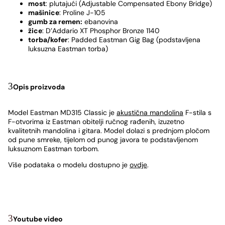
most
: plutajući (Adjustable Compensated Ebony Bridge)
mašinice
: Proline J-105
gumb za remen:
ebanovina
žice
: D’Addario XT Phosphor Bronze 1140
torba/kofer
: Padded Eastman Gig Bag (podstavljena
luksuzna Eastman torba)
Opis proizvoda
Model Eastman MD315 Classic je
akustična mandolina
F-stila s
F-otvorima iz Eastman obitelji ručnog rađenih, izuzetno
kvalitetnih mandolina i gitara. Model dolazi s prednjom pločom
od pune smreke, tijelom od punog javora te podstavljenom
luksuznom Eastman torbom.
Više podataka o modelu dostupno je
ovdje
.
Youtube video