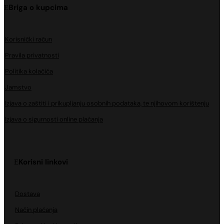
Briga o kupcima
Korisnički račun
Pravila privatnosti
Politika kolačića
Jamstvo
Izjava o zaštiti i prikupljanju osobnih podataka, te njihovom korištenju
Izjava o sigurnosti online plaćanja
Korisni linkovi
Dostava
Način plaćanja