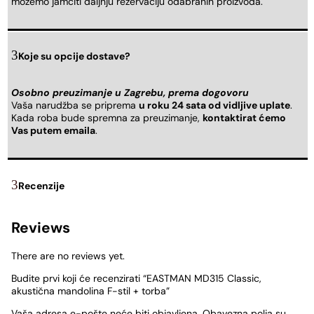
možemo jamčiti daljnju rezervaciju odabranih proizvoda.
Koje su opcije dostave?
Osobno preuzimanje u Zagrebu, prema dogovoru
Vaša narudžba se priprema
u roku 24 sata od vidljive uplate
.
Kada roba bude spremna za preuzimanje,
kontaktirat ćemo
Vas putem emaila
.
Recenzije
Reviews
There are no reviews yet.
Budite prvi koji će recenzirati “EASTMAN MD315 Classic,
akustična mandolina F-stil + torba”
Vaša adresa e-pošte neće biti objavljena.
Obavezna polja su