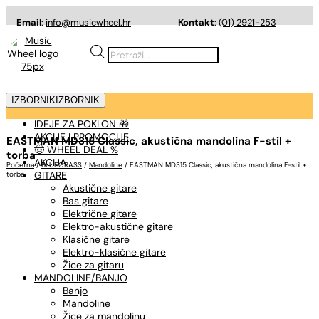
Email
:
info@musicwheel.hr
Kontakt
:
(01) 2921-253
Products
search
IZBORNIK
IZBORNIK
IDEJE ZA POKLON 🎁
AKCIJE I PROMOCIJE
EASTMAN MD315 Classic, akustična mandolina F-stil +
🤠 WHEEL DEAL %
torba
AKCIJA
Početna
/
BLUEGRASS
/
Mandoline
/ EASTMAN MD315 Classic, akustična mandolina F-stil +
GITARE
torba
Akustične gitare
Bas gitare
Električne gitare
Elektro-akustične gitare
Klasične gitare
Elektro-klasične gitare
Žice za gitaru
MANDOLINE/BANJO
Banjo
Mandoline
Žice za mandolinu