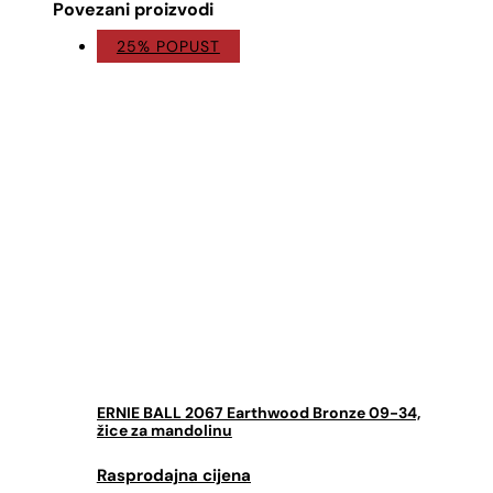
Povezani proizvodi
25% POPUST
ERNIE BALL 2067 Earthwood Bronze 09-34,
žice za mandolinu
Izvorna
Trenutna
cijena
cijena