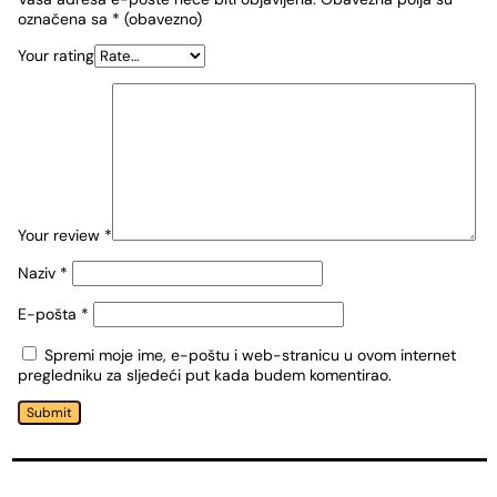
označena sa
* (obavezno)
Your rating
Your review
*
Naziv
*
E-pošta
*
Spremi moje ime, e-poštu i web-stranicu u ovom internet
pregledniku za sljedeći put kada budem komentirao.
Submit