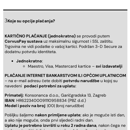
Koje su opcije plaćanja?
KARTIČNO PLAĆANJE (jednokratno)
se provodi putem
CorvusPay sustava
uz maksimalnu sigurnost i SSL zaštitu.
Trgovina ne vidi podatke o vašoj kartici. Podržan 3-D Secure za
dodatnu potvrdu identiteta.
Jednokratno
:
Maestro, Visa, Mastercard kartice –
svi izdavatelji
PLAĆANJE INTERNET BANKARSTVOM ILI OPĆOM UPLATNICOM
– na e-mail adresu ćete dobiti
potvrdu narudžbe
u kojoj su
navedeni
podaci potrebni za uplatu
:
Primatelj:
Konsonanca d.o.o., Garićgradska 13, Zagreb
IBAN
: HR6223400091110958834 (PBZ d.d.)
Model i poziv na broj
: |00| |broj narudžbe|
Pošiljku šaljemo
nakon primljene uplate
; ako je moguće isti dan,
a ako nije moguće, onda prvi sljedeći radni dan.
Uplatu je potrebno izvršiti u roku 2 radna dana
, nakon čega ne