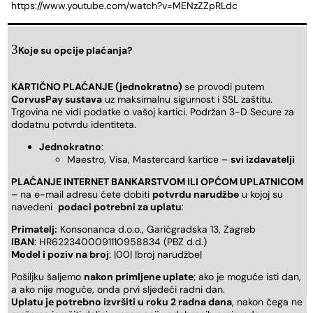
https://www.youtube.com/watch?v=MENzZZpRLdc
Koje su opcije plaćanja?
KARTIČNO PLAĆANJE (jednokratno)
se provodi putem
CorvusPay sustava
uz maksimalnu sigurnost i SSL zaštitu.
Trgovina ne vidi podatke o vašoj kartici. Podržan 3-D Secure za
dodatnu potvrdu identiteta.
Jednokratno
:
Maestro, Visa, Mastercard kartice –
svi izdavatelji
PLAĆANJE INTERNET BANKARSTVOM ILI OPĆOM UPLATNICOM
– na e-mail adresu ćete dobiti
potvrdu narudžbe
u kojoj su
navedeni
podaci potrebni za uplatu
:
Primatelj:
Konsonanca d.o.o., Garićgradska 13, Zagreb
IBAN
: HR6223400091110958834 (PBZ d.d.)
Model i poziv na broj
: |00| |broj narudžbe|
Pošiljku šaljemo
nakon primljene uplate
; ako je moguće isti dan,
a ako nije moguće, onda prvi sljedeći radni dan.
Uplatu je potrebno izvršiti u roku 2 radna dana
, nakon čega ne