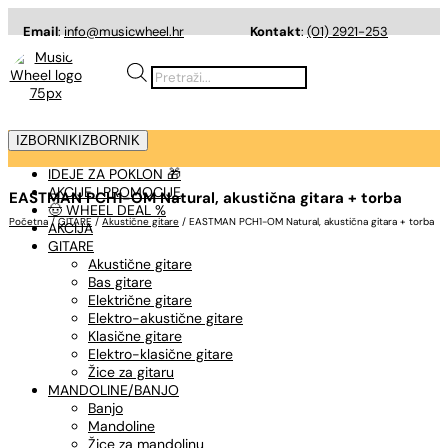
Email
:
info@musicwheel.hr
Kontakt
:
(01) 2921-253
Products
search
IZBORNIK
IZBORNIK
IDEJE ZA POKLON 🎁
AKCIJE I PROMOCIJE
EASTMAN PCH1-OM Natural, akustična gitara + torba
🤠 WHEEL DEAL %
Početna
/
GITARE
/
Akustične gitare
/ EASTMAN PCH1-OM Natural, akustična gitara + torba
AKCIJA
GITARE
Akustične gitare
Bas gitare
Električne gitare
Elektro-akustične gitare
Klasične gitare
Elektro-klasične gitare
Žice za gitaru
MANDOLINE/BANJO
Banjo
Mandoline
Žice za mandolinu