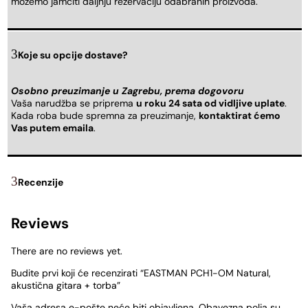
možemo jamčiti daljnju rezervaciju odabranih proizvoda.
Koje su opcije dostave?
Osobno preuzimanje u Zagrebu, prema dogovoru
Vaša narudžba se priprema
u roku 24 sata od vidljive uplate
.
Kada roba bude spremna za preuzimanje,
kontaktirat ćemo
Vas putem emaila
.
Recenzije
Reviews
There are no reviews yet.
Budite prvi koji će recenzirati “EASTMAN PCH1-OM Natural,
akustična gitara + torba”
Vaša adresa e-pošte neće biti objavljena.
Obavezna polja su