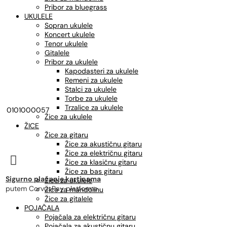
Pribor za bluegrass
UKULELE
Sopran ukulele
Koncert ukulele
Tenor ukulele
Gitalele
Pribor za ukulele
Kapodasteri za ukulele
Remeni za ukulele
Stalci za ukulele
Torbe za ukulele
Trzalice za ukulele
0101000057
Žice za ukulele
ŽICE
Žice za gitaru
Žice za akustičnu gitaru
Žice za električnu gitaru

Žice za klasičnu gitaru
Žice za bas gitaru
Sigurno plaćanje karticama
Žice za ukulele
putem CorvusPay platforme
Žice za mandolinu
Žice za gitalele
POJAČALA
Pojačala za električnu gitaru
Pojačala za akustičnu gitaru