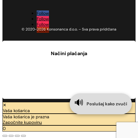
Follow
Follow
Follow
© 2020-2026 Konsonanca d.o.o. – Sva prava pridržana
Follow
Načini plaćanja
🔊
Poslušaj kako zvuči
✕
Vaša košarica
Vaša košarica je prazna
Započnite kupovinu
0