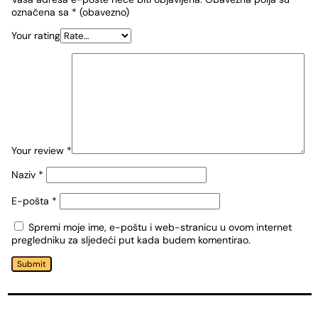
označena sa
* (obavezno)
Your rating
Your review
*
Naziv
*
E-pošta
*
Spremi moje ime, e-poštu i web-stranicu u ovom internet
pregledniku za sljedeći put kada budem komentirao.
Submit