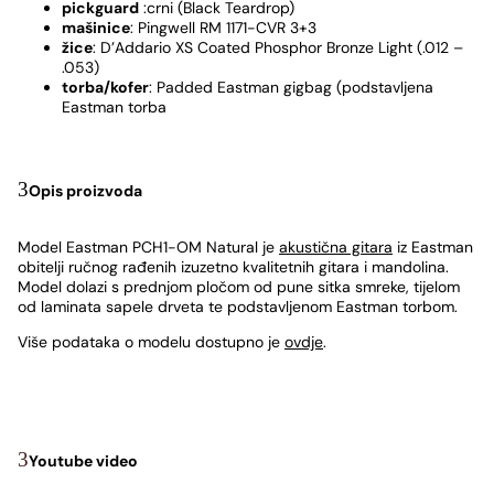
pickguard
:crni (Black Teardrop)
mašinice
: Pingwell RM 1171-CVR 3+3
žice
: D’Addario XS Coated Phosphor Bronze Light (.012 –
.053)
torba/kofer
: Padded Eastman gigbag (podstavljena
Eastman torba
Opis proizvoda
Model Eastman PCH1-OM Natural je
akustična gitara
iz Eastman
obitelji ručnog rađenih izuzetno kvalitetnih gitara i mandolina.
Model dolazi s prednjom pločom od pune sitka smreke, tijelom
od laminata sapele drveta te podstavljenom Eastman torbom.
Više podataka o modelu dostupno je
ovdje
.
Youtube video