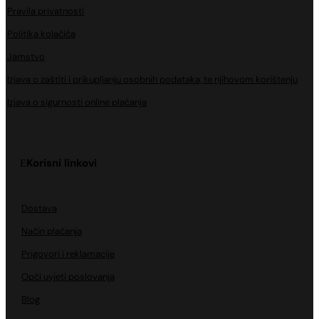
Pravila privatnosti
Politika kolačića
Jamstvo
Izjava o zaštiti i prikupljanju osobnih podataka, te njihovom korištenju
Izjava o sigurnosti online plaćanja
Korisni linkovi
Dostava
Način plaćanja
Prigovori i reklamacije
Opći uvjeti poslovanja
Blog