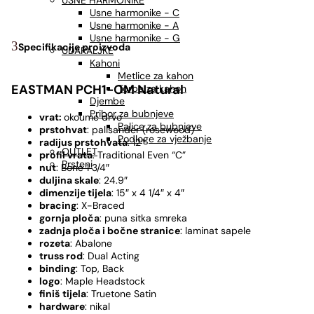
USNE HARMONIKE
Usne harmonike - C
Usne harmonike - A
Usne harmonike - G
Specifikacije proizvoda
UDARALJKE
Kahoni
Metlice za kahon
EASTMAN PCH1-OM Natural
Torbe za kahon
Djembe
Pribor za bubnjeve
vrat:
okoume drvo
Palice za bubnjeve
prstohvat
: palisander (rosewood)
Podloge za vježbanje
radijus prstohvata
: 12″
OUTLET
profil vrata
: Traditional Even “C”
Prsteni
nut
: Bone 1 3/4″
duljina skale
: 24.9″
dimenzije tijela
: 15″ x 4 1/4″ x 4″
bracing
: X-Braced
gornja ploča
: puna sitka smreka
zadnja ploča i bočne stranice
: laminat sapele
rozeta
: Abalone
truss rod
: Dual Acting
binding
: Top, Back
logo
: Maple Headstock
finiš
tijela
: Truetone Satin
hardware
: nikal