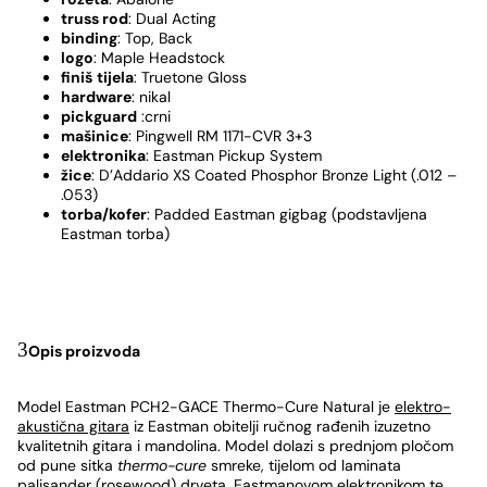
truss rod
: Dual Acting
binding
: Top, Back
logo
: Maple Headstock
finiš
tijela
: Truetone Gloss
hardware
: nikal
pickguard
:crni
mašinice
: Pingwell RM 1171-CVR 3+3
elektronika
: Eastman Pickup System
žice
: D’Addario XS Coated Phosphor Bronze Light (.012 –
.053)
torba/kofer
: Padded Eastman gigbag (podstavljena
Eastman torba)
Opis proizvoda
Model Eastman PCH2-GACE Thermo-Cure Natural je
elektro-
akustična gitara
iz Eastman obitelji ručnog rađenih izuzetno
kvalitetnih gitara i mandolina. Model dolazi s prednjom pločom
od pune sitka
thermo-cure
smreke, tijelom od laminata
palisander (rosewood) drveta, Eastmanovom elektronikom te