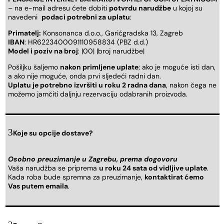
– na e-mail adresu ćete dobiti
potvrdu narudžbe
u kojoj su
navedeni
podaci potrebni za uplatu
:
Primatelj:
Konsonanca d.o.o., Garićgradska 13, Zagreb
IBAN
: HR6223400091110958834 (PBZ d.d.)
Model i poziv na broj
: |00| |broj narudžbe|
Pošiljku šaljemo
nakon primljene uplate
; ako je moguće isti dan,
a ako nije moguće, onda prvi sljedeći radni dan.
Uplatu je potrebno izvršiti u roku 2 radna dana
, nakon čega ne
možemo jamčiti daljnju rezervaciju odabranih proizvoda.
Koje su opcije dostave?
Osobno preuzimanje u Zagrebu, prema dogovoru
Vaša narudžba se priprema
u roku 24 sata od vidljive uplate
.
Kada roba bude spremna za preuzimanje,
kontaktirat ćemo
Vas putem emaila
.