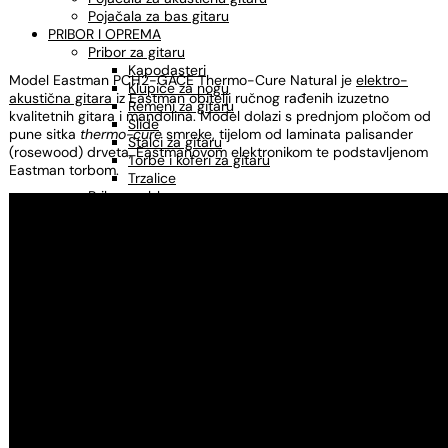
Pojačala za bas gitaru
PRIBOR I OPREMA
Pribor za gitaru
Kapodasteri
Model Eastman PCH2-GACE Thermo-Cure Natural je
elektro-
Klupice za nogu
akustična gitara
iz Eastman obitelji ručnog rađenih izuzetno
Remeni za gitaru
kvalitetnih gitara i mandolina. Model dolazi s prednjom pločom od
Slide
pune sitka
thermo-cure
smreke, tijelom od laminata palisander
Stalci za gitaru
(rosewood) drveta, Eastmanovom elektronikom te podstavljenom
Torbe i koferi za gitaru
Eastman torbom.
Trzalice
Pribor za bluegrass
MIKROFONI
KABLOVI
Instrumentalni kablovi
Mikrofonski kablovi
Adapteri, konektori
STALCI
Stalci za gitaru
Stalci za ukulele
Stalci za note
Mikrofonski stalci
Štimeri
Sredstva za održavanje
OSTALO