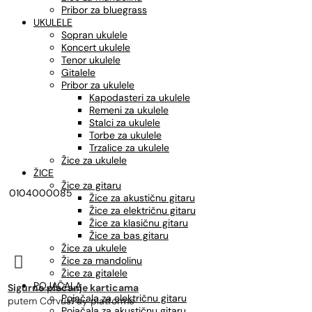
Pribor za bluegrass
UKULELE
Sopran ukulele
Koncert ukulele
Tenor ukulele
Gitalele
Pribor za ukulele
Kapodasteri za ukulele
Remeni za ukulele
Stalci za ukulele
Torbe za ukulele
Trzalice za ukulele
Žice za ukulele
ŽICE
Žice za gitaru
0104000085
Žice za akustičnu gitaru
Žice za električnu gitaru
Žice za klasičnu gitaru
Žice za bas gitaru
Žice za ukulele

Žice za mandolinu
Žice za gitalele
POJAČALA
Sigurno plaćanje karticama
Pojačala za električnu gitaru
putem CorvusPay platforme
Pojačala za akustičnu gitaru