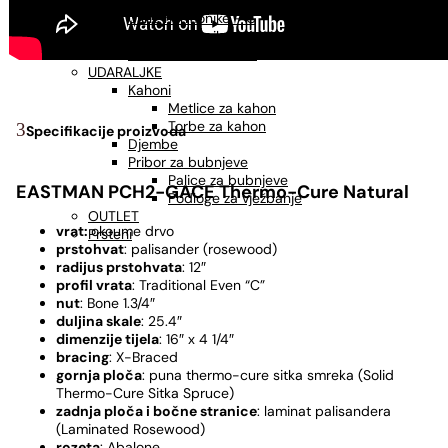
USNE HARMONIKE
Usne harmonike - C
Usne harmonike - A
Usne harmonike - G
UDARALJKE
Kahoni
Metlice za kahon
Torbe za kahon
Specifikacije proizvoda
Djembe
Pribor za bubnjeve
Palice za bubnjeve
EASTMAN PCH2-GACE Thermo-Cure Natural
Podloge za vježbanje
OUTLET
vrat:
okoume drvo
Prsteni
prstohvat
: palisander (rosewood)
radijus prstohvata
: 12″
profil vrata
: Traditional Even “C”
nut
: Bone 1.3/4″
duljina skale
: 25.4″
dimenzije tijela
: 16″ x 4 1/4″
bracing
: X-Braced
gornja ploča
: puna thermo-cure sitka smreka (Solid
Thermo-Cure Sitka Spruce)
zadnja ploča i bočne stranice
: laminat palisandera
(Laminated Rosewood)
rozeta
: Abalone