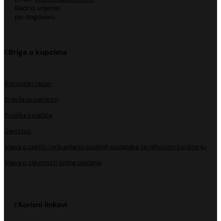
Radno vrijeme:
po dogovoru
Briga o kupcima
Korisnički račun
Pravila privatnosti
Politika kolačića
Jamstvo
Izjava o zaštiti i prikupljanju osobnih podataka, te njihovom korištenju
Izjava o sigurnosti online plaćanja
Korisni linkovi