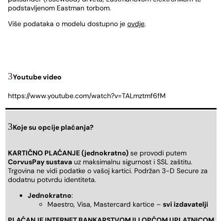
podstavljenom Eastman torbom.
Više podataka o modelu dostupno je
ovdje
.
Youtube video
https://www.youtube.com/watch?v=TALmztmf6fM
Koje su opcije plaćanja?
KARTIČNO PLAĆANJE (jednokratno)
se provodi putem
CorvusPay sustava
uz maksimalnu sigurnost i SSL zaštitu.
Trgovina ne vidi podatke o vašoj kartici. Podržan 3-D Secure za
dodatnu potvrdu identiteta.
Jednokratno
:
Maestro, Visa, Mastercard kartice –
svi izdavatelji
PLAĆANJE INTERNET BANKARSTVOM ILI OPĆOM UPLATNICOM