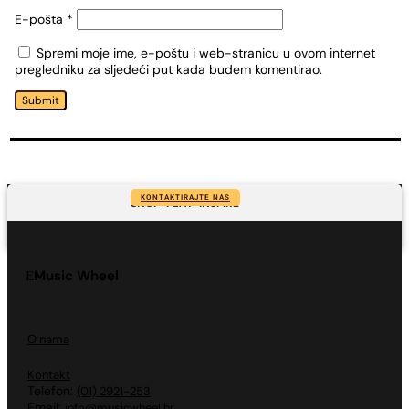
E-pošta
*
Spremi moje ime, e-poštu i web-stranicu u ovom internet
pregledniku za sljedeći put kada budem komentirao.
Submit
KONTAKTIRAJTE NAS
SHOP-PLAY-INSPIRE
Music Wheel
O nama
Kontakt
Telefon:
(01) 2921-253
Email:
info@musicwheel.hr