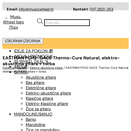
Email
:
info@musicwheel.hr
Kontakt
:
(01) 2921-253
Products
search
IZBORNIK
IZBORNIK
IDEJE ZA POKLON 🎁
AKCIJE I PROMOCIJE
EASTMAN PCH2-GACE Thermo-Cure Natural, elektro-
🤠 WHEEL DEAL %
akustična gitara + torba
AKCIJA
Početna
/
GITARE
/
Elektro-akustične gitare
/ EASTMAN PCH2-GACE Thermo-Cure Natural,
GITARE
elektro-akustična gitara + torba
Akustične gitare
Bas gitare
Električne gitare
Elektro-akustične gitare
Klasične gitare
Elektro-klasične gitare
Žice za gitaru
MANDOLINE/BANJO
Banjo
Mandoline
Žice za mandolinu