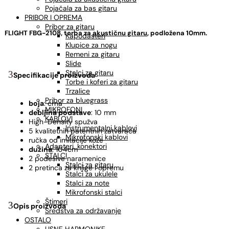
Pojačala za bas gitaru
PRIBOR I OPREMA
Pribor za gitaru
FLIGHT FBG-2108, torba za
akustičnu gitaru
, podložena 10mm.
Kapodasteri
Klupice za nogu
Remeni za gitaru
Slide
Stalci za gitaru
Specifikacije proizvoda
Torbe i koferi za gitaru
Trzalice
Pribor za bluegrass
boja
: crna
MIKROFONI
debljina podstave
: 10 mm
KABLOVI
High-Density spužva
Instrumentalni kablovi
5 kvalitetnih patentnih zatvarača
Mikrofonski kablovi
ručka od imitacije kože
Adapteri, konektori
dužina
: 104cm
STALCI
2 podesive naramenice
Stalci za gitaru
2 pretinca za knjige i opremu
Stalci za ukulele
Stalci za note
Mikrofonski stalci
Štimeri
Opis proizvoda
Sredstva za održavanje
OSTALO