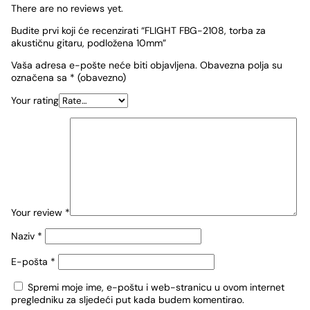
There are no reviews yet.
Budite prvi koji će recenzirati “FLIGHT FBG-2108, torba za
akustičnu gitaru, podložena 10mm”
Vaša adresa e-pošte neće biti objavljena.
Obavezna polja su
označena sa
* (obavezno)
Your rating
Your review
*
Naziv
*
E-pošta
*
Spremi moje ime, e-poštu i web-stranicu u ovom internet
pregledniku za sljedeći put kada budem komentirao.