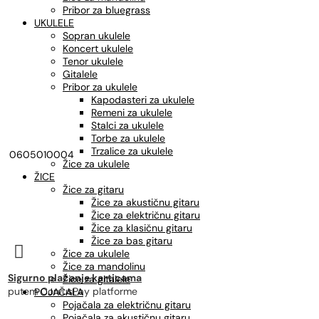
Pribor za bluegrass
UKULELE
Sopran ukulele
Koncert ukulele
Tenor ukulele
Gitalele
Pribor za ukulele
Kapodasteri za ukulele
Remeni za ukulele
Stalci za ukulele
Torbe za ukulele
Trzalice za ukulele
0605010004
Žice za ukulele
ŽICE
Žice za gitaru
Žice za akustičnu gitaru
Žice za električnu gitaru
Žice za klasičnu gitaru
Žice za bas gitaru

Žice za ukulele
Žice za mandolinu
Sigurno plaćanje karticama
Žice za gitalele
putem CorvusPay platforme
POJAČALA
Pojačala za električnu gitaru
Pojačala za akustičnu gitaru