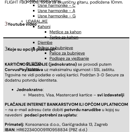
USNE HARMONIKE
FLIGHT FBG-2108, torba za akustičnu gitaru, podložena 10mm.
Usne harmonike - C
Usne harmonike - A
Usne harmonike - G
UDARALJKE
Youtube video
Kahoni
Metlice za kahon
Torbe za kahon
Djembe
Pribor za bubnjeve
Koje su opcije plaćanja?
Palice za bubnjeve
Podloge za vježbanje
OUTLET
KARTIČNO PLAĆANJE (jednokratno)
se provodi putem
Prsteni
CorvusPay sustava
uz maksimalnu sigurnost i SSL zaštitu.
Trgovina ne vidi podatke o vašoj kartici. Podržan 3-D Secure za
dodatnu potvrdu identiteta.
Jednokratno
:
Maestro, Visa, Mastercard kartice –
svi izdavatelji
PLAĆANJE INTERNET BANKARSTVOM ILI OPĆOM UPLATNICOM
– na e-mail adresu ćete dobiti
potvrdu narudžbe
u kojoj su
navedeni
podaci potrebni za uplatu
:
Primatelj:
Konsonanca d.o.o., Garićgradska 13, Zagreb
IBAN
: HR6223400091110958834 (PBZ d.d.)