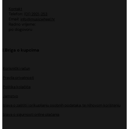
Kontakt
Telefon:
(01) 2921-253
Email:
info@musicwheel.hr
Radno vrijeme:
po dogovoru
Briga o kupcima
Korisnički račun
Pravila privatnosti
Politika kolačića
Jamstvo
Izjava o zaštiti i prikupljanju osobnih podataka, te njihovom korištenju
Izjava o sigurnosti online plaćanja