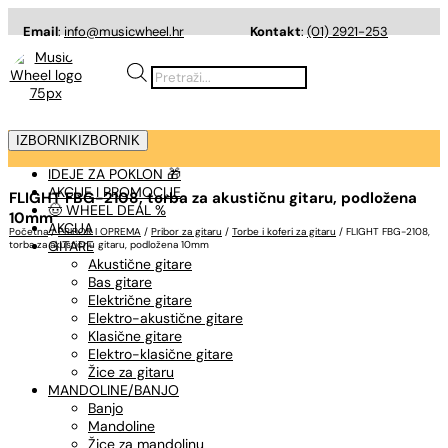
Email
:
info@musicwheel.hr
Kontakt
:
(01) 2921-253
Products
search
IZBORNIK
IZBORNIK
IDEJE ZA POKLON 🎁
AKCIJE I PROMOCIJE
FLIGHT FBG-2108, torba za akustičnu gitaru, podložena
🤠 WHEEL DEAL %
10mm
AKCIJA
Početna
/
PRIBOR I OPREMA
/
Pribor za gitaru
/
Torbe i koferi za gitaru
/ FLIGHT FBG-2108,
GITARE
torba za akustičnu gitaru, podložena 10mm
Akustične gitare
Bas gitare
Električne gitare
Elektro-akustične gitare
Klasične gitare
Elektro-klasične gitare
Žice za gitaru
MANDOLINE/BANJO
Banjo
Mandoline
Žice za mandolinu