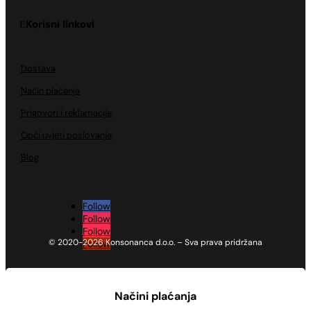
Korisni linkovi
Dostava
Način plaćanja
Prigovori i reklamacije
Opći uvjeti poslovanja
Blog
Follow
Follow
Follow
© 2020-2026 Konsonanca d.o.o. – Sva prava pridržana
Follow
Načini plaćanja