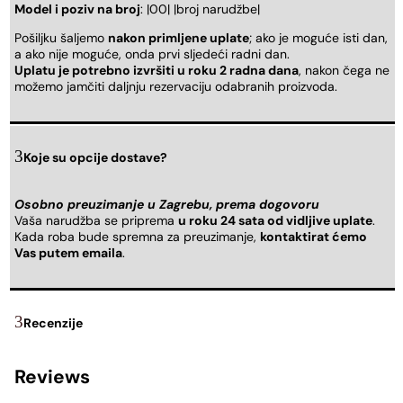
Model i poziv na broj
: |00| |broj narudžbe|
Pošiljku šaljemo
nakon primljene uplate
; ako je moguće isti dan,
a ako nije moguće, onda prvi sljedeći radni dan.
Uplatu je potrebno izvršiti u roku 2 radna dana
, nakon čega ne
možemo jamčiti daljnju rezervaciju odabranih proizvoda.
Koje su opcije dostave?
Osobno preuzimanje u Zagrebu, prema dogovoru
Vaša narudžba se priprema
u roku 24 sata od vidljive uplate
.
Kada roba bude spremna za preuzimanje,
kontaktirat ćemo
Vas putem emaila
.
Recenzije
Reviews