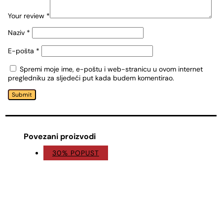
Your review
*
Naziv
*
E-pošta
*
Spremi moje ime, e-poštu i web-stranicu u ovom internet
pregledniku za sljedeći put kada budem komentirao.
Submit
Povezani proizvodi
30% POPUST