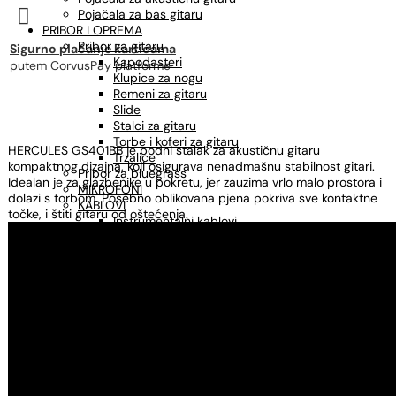

Pojačala za bas gitaru
PRIBOR I OPREMA
Pribor za gitaru
Sigurno plaćanje karticama
Kapodasteri
putem CorvusPay platforme
Klupice za nogu
Remeni za gitaru
Slide
Stalci za gitaru
Torbe i koferi za gitaru
HERCULES GS401BB je podni
stalak
za akustičnu gitaru
Trzalice
kompaktnog dizajna, koji osigurava nenadmašnu stabilnost gitari.
Pribor za bluegrass
Idealan je za glazbenike u pokretu, jer zauzima vrlo malo prostora i
MIKROFONI
dolazi s torbom. Posebno oblikovana pjena pokriva sve kontaktne
KABLOVI
točke, i štiti gitaru od oštećenja.
Instrumentalni kablovi
Mikrofonski kablovi
Adapteri, konektori
STALCI
Stalci za gitaru
Stalci za ukulele
Stalci za note
Mikrofonski stalci
Štimeri
Sredstva za održavanje
OSTALO