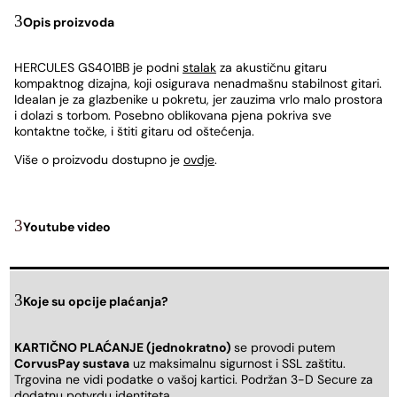
Opis proizvoda
HERCULES GS401BB je podni
stalak
za akustičnu gitaru
kompaktnog dizajna, koji osigurava nenadmašnu stabilnost gitari.
Idealan je za glazbenike u pokretu, jer zauzima vrlo malo prostora
i dolazi s torbom. Posebno oblikovana pjena pokriva sve
kontaktne točke, i štiti gitaru od oštećenja.
Više o proizvodu dostupno je
ovdje
.
Youtube video
Koje su opcije plaćanja?
KARTIČNO PLAĆANJE (jednokratno)
se provodi putem
CorvusPay sustava
uz maksimalnu sigurnost i SSL zaštitu.
Trgovina ne vidi podatke o vašoj kartici. Podržan 3-D Secure za
dodatnu potvrdu identiteta.