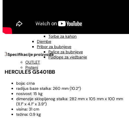
USNE HARMONIKE
Usne harmonike - C
Usne harmonike - A
Usne harmonike - G
UDARALJKE
Kahoni
Metlice za kahon
Torbe za kahon
Djembe
Pribor za bubnjeve
Palice za bubnjeve
Specifikacije proizvoda
Podloge za vježbanje
OUTLET
Prsteni
HERCULES GS401BB
boja
:
crna
radijus baze stalka: 260 mm (10.2″)
nosivost: 15 kg
dimenzije sklopljenog stalka: 282 mm x 105 mm x 100 mm
(11.1″ x 4.1″ x 3.9″)
visina
:
31 cm
težina
:
0.9 kg