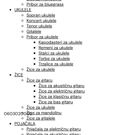
Pribor za bluegrass
UKULELE
Sopran ukulele
Koncert ukulele
Tenor ukulele
Gitalele
Pribor za ukulele
Kapodasteri za ukulele
Remeni za ukulele
Stalci za ukulele
Torbe za ukulele
Trzalice za ukulele
Žice za ukulele
ŽICE
Žice za gitaru
Žice za akustičnu gitaru
Žice za električnu gitaru
Žice za klasičnu gitaru
Žice za bas gitaru
Žice za ukulele
Žice za mandolinu
0603020002
Žice za gitalele
POJAČALA
Pojačala za električnu gitaru
Pojačala za akustičnu gitaru