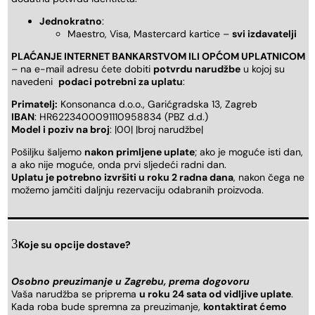
Jednokratno
:
Maestro, Visa, Mastercard kartice –
svi izdavatelji
PLAĆANJE INTERNET BANKARSTVOM ILI OPĆOM UPLATNICOM
– na e-mail adresu ćete dobiti
potvrdu narudžbe
u kojoj su
navedeni
podaci potrebni za uplatu
:
Primatelj:
Konsonanca d.o.o., Garićgradska 13, Zagreb
IBAN
: HR6223400091110958834 (PBZ d.d.)
Model i poziv na broj
: |00| |broj narudžbe|
Pošiljku šaljemo
nakon primljene uplate
; ako je moguće isti dan,
a ako nije moguće, onda prvi sljedeći radni dan.
Uplatu je potrebno izvršiti u roku 2 radna dana
, nakon čega ne
možemo jamčiti daljnju rezervaciju odabranih proizvoda.
Koje su opcije dostave?
Osobno preuzimanje u Zagrebu, prema dogovoru
Vaša narudžba se priprema
u roku 24 sata od vidljive uplate
.
Kada roba bude spremna za preuzimanje,
kontaktirat ćemo