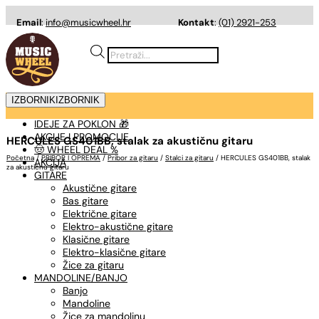
Email
:
info@musicwheel.hr
Kontakt
:
(01) 2921-253
Products
search
IZBORNIK
IZBORNIK
IDEJE ZA POKLON 🎁
AKCIJE I PROMOCIJE
HERCULES GS401BB, stalak za akustičnu gitaru
🤠 WHEEL DEAL %
Početna
/
PRIBOR I OPREMA
/
Pribor za gitaru
/
Stalci za gitaru
/ HERCULES GS401BB, stalak
AKCIJA
za akustičnu gitaru
GITARE
Akustične gitare
Bas gitare
Električne gitare
Elektro-akustične gitare
Klasične gitare
Elektro-klasične gitare
Žice za gitaru
MANDOLINE/BANJO
Banjo
Mandoline
Žice za mandolinu