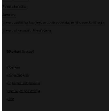
Politika kolačića
Jamstvo
Izjava o zaštiti i prikupljanju osobnih podataka, te njihovom korištenju
Izjava o sigurnosti online plaćanja
Korisni linkovi
Dostava
Način plaćanja
Prigovori i reklamacije
Opći uvjeti poslovanja
Blog